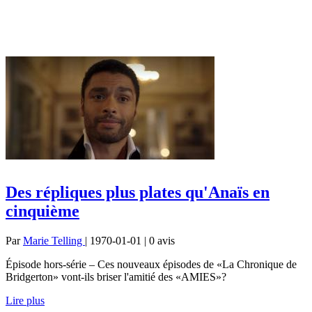
Des répliques plus plates qu'Anaïs en
cinquième
Par
Marie Telling
| 1970-01-01 | 0
avis
Épisode hors-série – Ces nouveaux épisodes de «La Chronique de
Bridgerton» vont-ils briser l'amitié des «AMIES»?
Lire plus