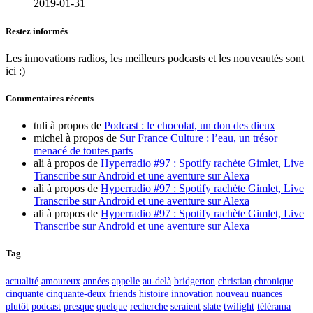
2019-01-31
Restez informés
Les innovations radios, les meilleurs podcasts et les nouveautés sont
ici :)
Commentaires récents
tuli
à propos de
Podcast : le chocolat, un don des dieux
michel
à propos de
Sur France Culture : l’eau, un trésor
menacé de toutes parts
ali
à propos de
Hyperradio #97 : Spotify rachète Gimlet, Live
Transcribe sur Android et une aventure sur Alexa
ali
à propos de
Hyperradio #97 : Spotify rachète Gimlet, Live
Transcribe sur Android et une aventure sur Alexa
ali
à propos de
Hyperradio #97 : Spotify rachète Gimlet, Live
Transcribe sur Android et une aventure sur Alexa
Tag
actualité
amoureux
années
appelle
au-delà
bridgerton
christian
chronique
cinquante
cinquante-deux
friends
histoire
innovation
nouveau
nuances
plutôt
podcast
presque
quelque
recherche
seraient
slate
twilight
télérama