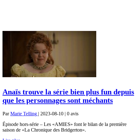
Anaïs trouve la série bien plus fun depuis
que les personnages sont méchants
Par
Marie Telling
| 2023-08-10 | 0
avis
Épisode hors-série – Les «AMIES» font le bilan de la première
saison de «La Chronique des Bridgerton».