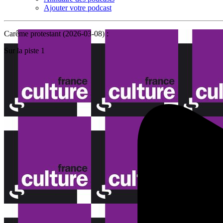
Ajouter votre podcast
Carême protestant (2026-03-08) :
Sur la piste 1