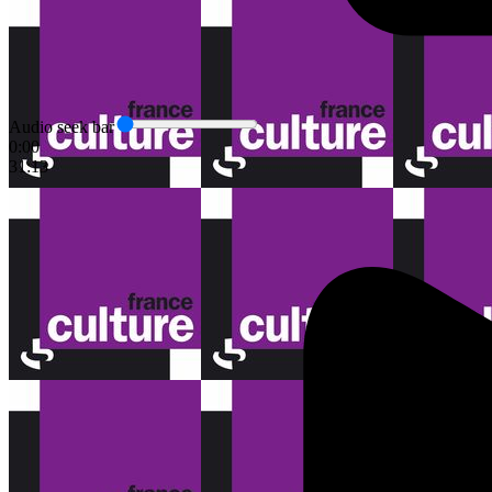
Audio seek bar
0:00
31:13