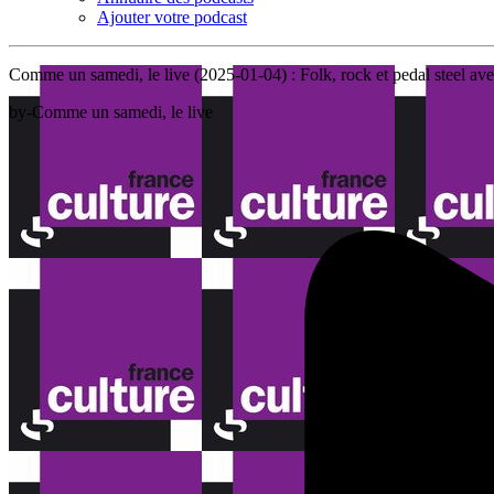
Ajouter votre podcast
Comme un samedi, le live (2025-01-04) : Folk, rock et pedal steel av
by-Comme un samedi, le live