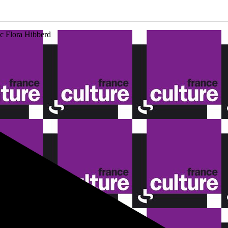
ec Flora Hibberd