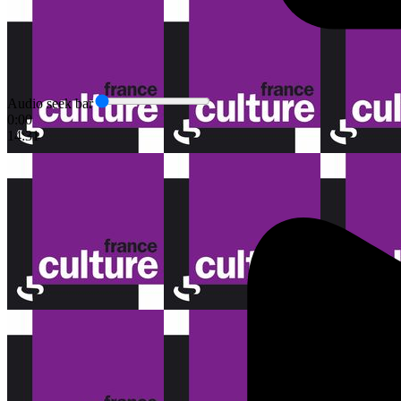
Audio seek bar
0:00
14:31