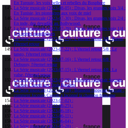
En Turquie, les voix belles et rebelles du Bosphore
La Série musicale (2023-08-05) : Divas, les grandes voix 3/4 :
En Tunisie, les pionnières aux voix de miel
La Série musicale (2023-07-30) : Divas, les grandes voix 2/4 :
En inde, des devadâsî au Bollywood.
La Série musicale (2023-07-29) : Divas, les grandes voix 1/4 :
Les reines mandingues
La Série musicale (2023-07-23) : L'éternel retour 3/8 : Ravel,
l'éternel retour
La Série musicale (2023-07-22) : L'éternel retour 5/8 : Le
tango, l'éternel retour
La Série musicale (2023-07-16) : L'éternel retour 6/8 :
Debussy, l'éternel retour
La Série musicale (2023-07-15) : L'éternel retour 4/8 : La
valse, l'éternel retour
La Série musicale (2023-07-09) : Brassens l'appelait Socrate,
Jacques Canetti aux Trois Baudets
La Série musicale (2023-07-08) : Brassens l'appelait Socrate :
comment Jacques Canetti a façonné la chanson française
La Série musicale (2023-07-02) :
La Série musicale (2023-06-25) :
La Série musicale (2023-06-18) :
La Série musicale (2023-06-11) :
La Série musicale (2023-06-04) :
La Série musicale (2023-05-28) :