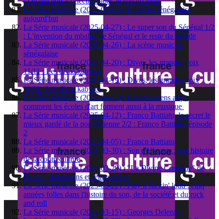
: Du hip hop à l'électro-sabar, le son du futur
La Série musicale (2025-05-03) : La scène sénégalaise
aujourd'hui
La Série musicale (2025-04-27) : Le super son du Sénégal 1/2
: L'invention du mbalax, le Sénégal et le reste du monde
La Série musicale (2025-04-26) : La scène musicale
sénégalaise
La Série musicale (2025-04-20) : Divas, les grandes voix
11/11 : Les divas kabyles
La Série musicale (2025-04-19) : Divas, les grandes voix
11/11 : Les divas kabyles
La Série musicale (2025-04-13) : Les musiciens arty :
comment les écoles d'art forment aussi à la musique
La Série musicale (2025-04-12) : Franco Battiato, le secret le
mieux gardé de la pop italienne 2/2 : Franco Battiato, épisode
2
La Série musicale (2025-04-05) : Franco Battiato
La Série musicale (2025-03-30) : Son d'Ukraine : une histoire
de la contreculture
La Série musicale (2025-03-29) : "La Divine Comédie" de
Dante : adaptations et réinventions
La Série musicale (2025-03-22) : Play it fuckin' loud : cinq
années folles dans l'histoire du son, de la société et du rock
and roll
La Série musicale (2025-03-15) : Georges Delerue