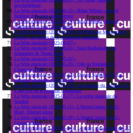
psychédélique
La Série musicale (2025-06-15) : Brian Wilson : astre et
fantôme de la pop californienne
La Série musicale (2025-06-14) : Brian Wilson : astre et
fantôme de la pop californienne
La Série musicale (2025-06-08) : De Princesse Mononoké à
Naruto : les génies de la soundtrack japonaise
La Série musicale (2025-06-07) :
La Série musicale (2025-06-01) : Sans Radiohead : les
échappées de Thom Yorke
La Série musicale (2025-05-31) :
La Série musicale (2025-05-25) : Ode au Soudan 2/2 :
Chansons d'exil
La Série musicale (2025-05-24) : Ode au Soudan 2/2 : La
musique soudanaise aujourd'hui
La Série musicale (2025-05-18) : La musique du Soudan 1/2 :
L'âge d'or de la musique soudanaise
La Série musicale (2025-05-17) : La scène musicale du
Soudan
La Série musicale (2025-05-11) : L'éternel retour 13/13 :
Bizet, l'éternel retour
La Série musicale (2025-05-10) : L'éternel retour 13/13 :
Georges Bizet
La Série musicale (2025-05-04) : Le super son du Sénégal 2/2