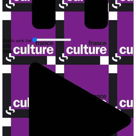
Audio seek bar
0:00
59:06