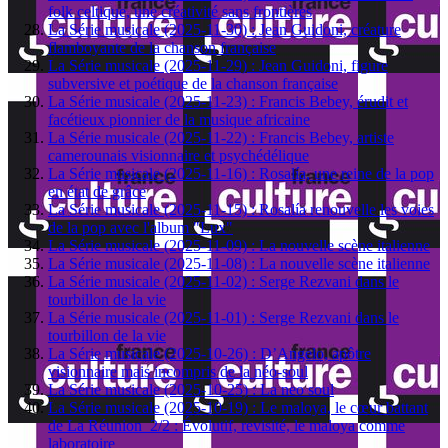
folk celtique, une créativité sans frontières
La Série musicale (2025-11-30) : Jean Guidoni, créature
flamboyante de la chanson française
La Série musicale (2025-11-29) : Jean Guidoni, figure
subversive et poétique de la chanson française
La Série musicale (2025-11-23) : Francis Bebey, érudit et
facétieux pionnier de la musique africaine
La Série musicale (2025-11-22) : Francis Bebey, artiste
camerounais visionnaire et psychédélique
La Série musicale (2025-11-16) : Rosalía, une reine de la pop
en état de grâce
La Série musicale (2025-11-15) : Rosalía renouvelle les voies
de la pop avec l'album "Lux"
La Série musicale (2025-11-09) : La nouvelle scène italienne
La Série musicale (2025-11-08) : La nouvelle scène italienne
La Série musicale (2025-11-02) : Serge Rezvani dans le
tourbillon de la vie
La Série musicale (2025-11-01) : Serge Rezvani dans le
tourbillon de la vie
La Série musicale (2025-10-26) : D’Angelo, apôtre
visionnaire mais incompris de la néo-soul
La Série musicale (2025-10-25) : La neo soul
La Série musicale (2025-10-19) : Le maloya, le cœur battant
de La Réunion 2/2 : Évolutif, revisité, le maloya comme
laboratoire