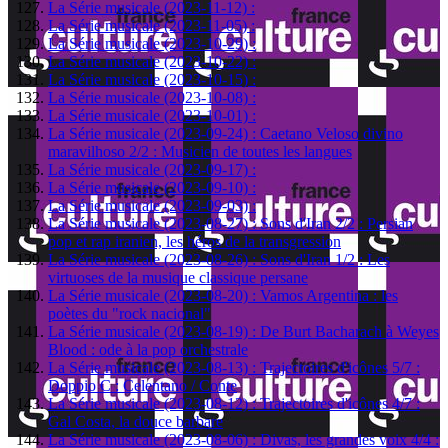
La Série musicale (2023-11-12) :
La Série musicale (2023-11-05) :
La Série musicale (2023-10-29) :
La Série musicale (2023-10-22) :
La Série musicale (2023-10-15) :
La Série musicale (2023-10-08) :
La Série musicale (2023-10-01) :
La Série musicale (2023-09-24) : Caetano Veloso divino
maravilhoso 2/2 : Musicien de toutes les langues
La Série musicale (2023-09-17) :
La Série musicale (2023-09-10) :
La Série musicale (2023-09-03) :
La Série musicale (2023-08-27) : Sons d'Iran 2/2 : Persian
pop et rap iranien, les héros de la transgression
La Série musicale (2023-08-26) : Sons d'Iran 1/2 : Les
virtuoses de la musique classique persane
La Série musicale (2023-08-20) : Vamos Argentina : les
poètes du "rock nacional"
La Série musicale (2023-08-19) : De Burt Bacharach à Weyes
Blood : ode à la pop orchestrale
La Série musicale (2023-08-13) : Trajectoires d'icônes 5/7 :
Doppio C : Celentano / Conte
La Série musicale (2023-08-12) : Trajectoires d'icônes 4/7 :
Gal Costa, la douce barbare
La Série musicale (2023-08-06) : Divas, les grandes voix 4/4 :