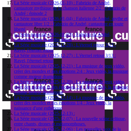
La Série musicale (2026-01-10) : Fabrizio de André,
cantautore mythique de la chanson italienne 2/2 : Fabrizio de
André : épisode 2
La Série musicale (2026-01-04) : Fabrizio de André, mythe et
cantautore libre 1/2 : Fabrizio de André, cantautore en toute
liberté
La Série musicale (2026-01-03) : Fabrizio de André,
cantautore libre et mythe italien
La Série musicale (2025-12-28) : L'éternel retour 3/13 :
Ravel, l'éternel retour
La Série musicale (2025-12-27) : L'éternel retour 3/13 :
Ravel, l'éternel retour
La Série musicale (2025-12-21) : La musique de jeux vidéo,
créer des mondes et des émotions 2/4 : Jeux vidéo, la musique
comme moteur dramatique
La Série musicale (2025-12-20) : La musique de jeux vidéo,
créer des mondes et des émotions 2/4 : Jeux vidéo, la musique
comme moteur dramatique
La Série musicale (2025-12-14) : La musique de jeux vidéo,
créer des mondes et des émotions 1/4 : Jeux vidéo, la
naissance d'une esthétique
La Série musicale (2025-12-13) :
La Série musicale (2025-12-07) : La nouvelle scène celtique,
entre chants, drones et métamorphoses.
La Série musicale (2025-12-06) : Les nouvelles voix de la