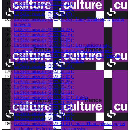
La Série musicale (2023-05-21) :
La Série musicale (2023-05-14) :
La Série musicale (2023-05-07) :
La Série musicale (2023-04-30) : Harry Belafonte, le miel et
la révolte
La Série musicale (2023-04-23) :
La Série musicale (2023-04-16) :
La Série musicale (2023-04-09) :
La Série musicale (2023-04-02) : Les musiciens arty :
Comment les écoles d'art forment aussi à la musique ?
La Série musicale (2023-03-26) : Arrangeurs, les génies de
l’ombre 4/4 : Les arrangeurs brésiliens
La Série musicale (2023-03-19) :
La Série musicale (2023-03-12) :
La Série musicale (2023-03-05) :
La Série musicale (2023-02-26) :
La Série musicale (2023-02-19) :
La Série musicale (2023-02-12) :
La Série musicale (2023-02-05) : Boléro
La Série musicale (2023-01-29) :
La Série musicale (2023-01-22) :
La Série musicale (2023-01-15) :
La Série musicale (2023-01-08) :
La Série musicale (2023-01-01) : Sons d'Iran : persian pop et
rap iranien, les héros de la transgression