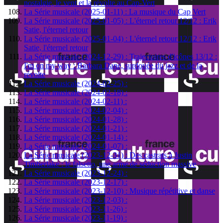
nostalgie, le vent et la révolte au Cap-Vert
La Série musicale (2025-01-11) : La musique du Cap Vert
La Série musicale (2025-01-05) : L'éternel retour 12/12 : Erik
Satie, l'éternel retour
La Série musicale (2025-01-04) : L'éternel retour 12/12 : Erik
Satie, l'éternel retour
La Série musicale (2024-12-29) : Trajectoires d'icônes 13/12 :
I'm on my way : Barbara Dane, surdouée du jazz et de la
révolte
La Série musicale (2024-02-25) :
La Série musicale (2024-02-18) :
La Série musicale (2024-02-11) :
La Série musicale (2024-02-04) :
La Série musicale (2024-01-28) :
La Série musicale (2024-01-21) :
La Série musicale (2024-01-14) :
La Série musicale (2024-01-07) :
La Série musicale (2023-12-31) : Des castrats à Justin
Timberlake : le falsetto, une arme de séduction massive
La Série musicale (2023-12-24) :
La Série musicale (2023-12-17) :
La Série musicale (2023-12-10) : Musique répétitive et danse
La Série musicale (2023-12-03) :
La Série musicale (2023-11-26) :
La Série musicale (2023-11-19) :