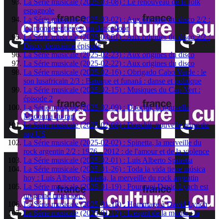
La Série musicale (2025-03-08) : Le renouveau de la folk
espagnole
La Série musicale (2025-03-02) : Aux origines du disco 2/2 :
Le monde entier est un dancefloor
La Série musicale (2025-03-01) : Aux origines du disco 2/2 :
Disco, deuxième épisode
La Série musicale (2025-02-23) : Aux origines du disco
La Série musicale (2025-02-22) : Aux origines du disco
La Série musicale (2025-02-16) : Obrigado Cabo Verde : le
son lusafricain 2/3 : Batuque et funaná : danse et politique
La Série musicale (2025-02-15) : Musiques du Cap-Vert :
épisode 2
La Série musicale (2025-02-09) : Doechii, la nouvelle
Madonna du rap
La Série musicale (2025-02-08) : Doechii, nouvelle reine du
rap US
La Série musicale (2025-02-02) : Spinetta, la merveille du
rock argentin 2/2 : 1976 - 2012 : de l'amour et de la violence
La Série musicale (2025-02-01) : Luis Alberto Spinetta
La Série musicale (2025-01-26) : Toda la vida tiene música
hoy : Luis Alberto Spinetta, la merveille du rock argentin
La Série musicale (2025-01-19) : Pourquoi David Lynch est
un grand musicien ?
La Série musicale (2025-01-18) : Hommage à David Lynch
La Série musicale (2025-01-12) : L'esprit de la morna : la