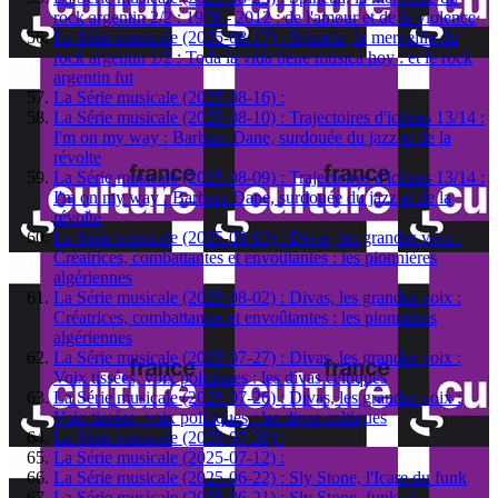
rock argentin 2/2 : 1976 - 2012 : de l'amour et de la violence
La Série musicale (2025-08-17) : Spinetta, la merveille du
rock argentin 1/2 : Toda la vida tiene música hoy : et le rock
argentin fut
La Série musicale (2025-08-16) :
La Série musicale (2025-08-10) : Trajectoires d'icônes 13/14 :
I'm on my way : Barbara Dane, surdouée du jazz et de la
révolte
La Série musicale (2025-08-09) : Trajectoires d'icônes 13/14 :
I'm on my way : Barbara Dane, surdouée du jazz et de la
révolte
La Série musicale (2025-08-03) : Divas, les grandes voix :
Créatrices, combattantes et envoûtantes : les pionnières
algériennes
La Série musicale (2025-08-02) : Divas, les grandes voix :
Créatrices, combattantes et envoûtantes : les pionnières
algériennes
La Série musicale (2025-07-27) : Divas, les grandes voix :
Voix tissées, voix politiques : les divas celtiques
La Série musicale (2025-07-26) : Divas, les grandes voix :
Voix tissées, voix politiques : les divas celtiques
La Série musicale (2025-07-20) :
La Série musicale (2025-07-12) :
La Série musicale (2025-06-22) : Sly Stone, l'Icare du funk
La Série musicale (2025-06-21) : Sly Stone, funk et