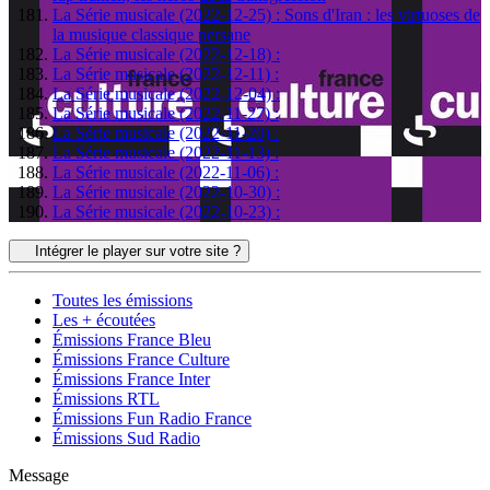
La Série musicale (2022-12-25) : Sons d'Iran : les virtuoses de
la musique classique persane
La Série musicale (2022-12-18) :
La Série musicale (2022-12-11) :
La Série musicale (2022-12-04) :
La Série musicale (2022-11-27) :
La Série musicale (2022-11-20) :
La Série musicale (2022-11-13) :
La Série musicale (2022-11-06) :
La Série musicale (2022-10-30) :
La Série musicale (2022-10-23) :
Intégrer le player sur votre site ?
Toutes les émissions
Les + écoutées
Émissions France Bleu
Émissions France Culture
Émissions France Inter
Émissions RTL
Émissions Fun Radio France
Émissions Sud Radio
Message