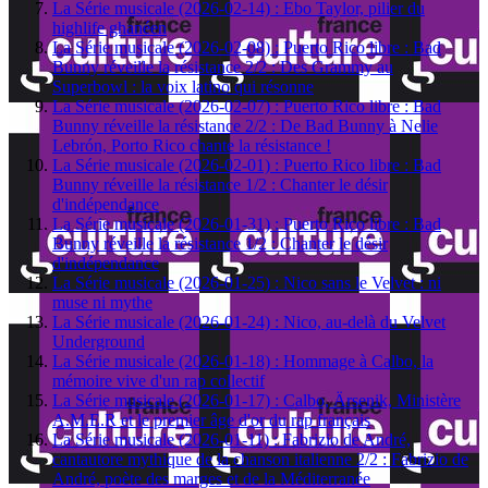
La Série musicale (2026-02-14) : Ebo Taylor, pilier du
highlife ghanéen
La Série musicale (2026-02-08) : Puerto Rico libre : Bad
Bunny réveille la résistance 2/2 : Des Grammy au
Superbowl : la voix latino qui résonne
La Série musicale (2026-02-07) : Puerto Rico libre : Bad
Bunny réveille la résistance 2/2 : De Bad Bunny à Nelie
Lebrón, Porto Rico chante la résistance !
La Série musicale (2026-02-01) : Puerto Rico libre : Bad
Bunny réveille la résistance 1/2 : Chanter le désir
d'indépendance
La Série musicale (2026-01-31) : Puerto Rico libre : Bad
Bunny réveille la résistance 1/2 : Chanter le désir
d'indépendance
La Série musicale (2026-01-25) : Nico sans le Velvet : ni
muse ni mythe
La Série musicale (2026-01-24) : Nico, au-delà du Velvet
Underground
La Série musicale (2026-01-18) : Hommage à Calbo, la
mémoire vive d'un rap collectif
La Série musicale (2026-01-17) : Calbo, Ärsenik, Ministère
A.M.E.R et le premier âge d'or du rap français
La Série musicale (2026-01-11) : Fabrizio de André,
cantautore mythique de la chanson italienne 2/2 : Fabrizio de
André, poète des marges et de la Méditerranée