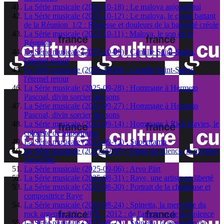
La Série musicale (2025-10-18) : Le maloya aujourd'hui
La Série musicale (2025-10-12) : Le maloya, le coeur battant
de la Réunion 1/2 : Richesse et douleurs de la batarsité créole
La Série musicale (2025-10-11) : Maloya, le son de la
Réunion
La Série musicale (2025-10-05) : Camille Saint-Saëns,
l'éternel retour
La Série musicale (2025-10-04) : Camille Saint-Saëns,
l'éternel retour
La Série musicale (2025-09-28) : Hommage à Hermeto
Pascoal, divin sorcier des sons
La Série musicale (2025-09-27) : Hommage à Hermeto
Pascoal, divin sorcier des sons
La Série musicale (2025-09-14) : Hommage à Rick Davies, le
coloriste de Supertramp
La Série musicale (2025-09-13) : Supertramp
La Série musicale (2025-09-07) : Éloge du silence, le mystère
Arvo Pärt
La Série musicale (2025-09-06) : Arvo Pärt
La Série musicale (2025-08-31) : Raye, une artiste en liberté
La Série musicale (2025-08-30) : Portrait de la chanteuse et
compositrice Raye
La Série musicale (2025-08-24) : Spinetta, la merveille du
rock argentin 2/2 : 1976 - 2012 : de l'amour et de la violence
La Série musicale (2025-08-23) : Spinetta, la merveille du