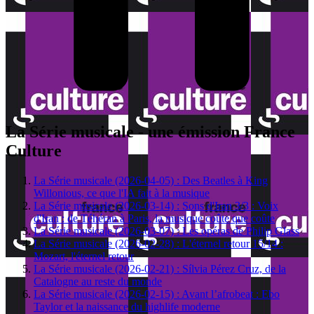
La Série musicale - une émission France
Culture
La Série musicale (2026-04-05) : Des Beatles à King
Willonious, ce que l'IA fait à la musique
La Série musicale (2026-03-14) : Sons d'Iran 3/3 : Voix
d'Iran : de Téhéran à Paris, la musique coûte que coûte
La Série musicale (2026-03-07) : Les opéras de Philip Glass
La Série musicale (2026-02-28) : L'éternel retour 15/14 :
Mozart, l'éternel retour
La Série musicale (2026-02-21) : Sílvia Pérez Cruz, de la
Catalogne au reste du monde
La Série musicale (2026-02-15) : Avant l’afrobeat : Ebo
Taylor et la naissance du highlife moderne