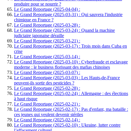
produire pour se nourrir ?
Le Grand Reportage (2025-04-04) :
Le Grand Reportage (2025-03-31) : Qui sauvera l'industrie
chimique en France ?
Le Grand Reportage (2025-03-28) :
Le Grand Reportage (2025-03-24) : Quand la machine
judiciaire japonaise déraille
Le Grand Reportage (2025-03-21) :
Le Grand Reportage (2025-03-17) : Trois mois dans Cuba en
crise
Le Grand Reportage (2025-03-14) :
Le Grand Reportage (2025-03-10) : Cyberfraude et esclavage
moderne : le business florissant des mafias chinoises
Le Grand Reportage (2025-03-07) :
Le Grand Reportage (2025-03-03) : Les Hauts-de-France
peuvent-ils sortir des pesticides ?
Le Grand Reportage (2025-02-28) :
Le Grand Reportage (2025-02-24) : Allemagne : des élections
à haut risque
Le Grand Reportage (2025-02-21) :
Le Grand Reportage (2025-02-17) : Pas d'enfant, ma bataille :
ces jeunes qui veulent devenir stériles
Le Grand Reportage (2025-02-14) :
Le Grand Reportage (2025-02-10) : Ukraine, lutter contre
l’effacement culturel