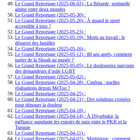
Le Grand Reportage (2025-06-02) : La Bérarde, sentinelle
alpine entre deux mondes
Le Grand Reportage (2025-05-30) :
Le Grand Reportage (2025-05-26) : À quand le sport
accessible à tous ?
Le Grand Reportage (2025-05-23) :
Le Grand Reportage (2025-05-19) : Morts au travail : le
désarroi des familles
Le Grand Reportage (2025-05-16) :
Le Grand Reportage (2025-05-12) : 80 ans après, comment
parler de la Shoah au musée ?
Le Grand Reportage (2025-05-05) : Le douloureux parcours
des demandeurs d’asile LGBT
Le Grand Reportage (2025-05-02) :
Le Grand Reportage (2025-04-28) : Cinéma : quelles
réalisations depuis MeToo ?
Le Grand Reportage (2025-04-25) :
Le Grand Reportage (2025-04-21) : Des solutions croisées
pour dénouer la douleur
Le Grand Reportage (2025-04-18) :
Le Grand Reportage (2025-04-14) : À Diyarbakir, la
méfiance supplante les espoirs de paix entre le PKK et la
Turquie
Le Grand Reportage (2025-04-11) :
Le Grand Reportage (2025-04-07) : Martinique : comment