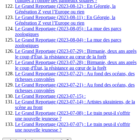
cultures à l'ombre des panneaux solaires ?
Le Grand Reportage (2023-08-12) : En Géorgie, la
Génération Z veut l’Europe ou rien
Le Grand Reportage (2023-08-11) : En Géorgie, la
Génération Z veut l’Europe ou rien
Le Grand Reportage (2023-08-05) : La mue des parcs
zoologiques
Le Grand Reportage (2023-08-04) : La mue des parcs
zoologiques
Le Grand Reportage (2023-07-29) : Birmanie, deux ans après
le coup d'État, la résistance au cœur de la forêt
Le Grand Reportage (2023-07-28) : Birmanie, deux ans après
le coup d'État, la résistance au cœur de la forêt
Le Grand Reportage (2023-07-22) : Au fond des océans, des
richesses convoitées
Le Grand Reportage (2023-07-21) : Au fond des océans, des
richesses convoitées
Le Grand Reportage (2023-07-15) :
Le Grand Reportage (2023-07-14) : Artistes ukrainiens, de la
scène au front
Le Grand Reportage (2023-07-08) : Le train peut-il s'offrir
une nouvelle jeunesse ?
Le Grand Reportage (2023-07-07) : Le train peut-il s'offrir
une nouvelle jeunesse ?