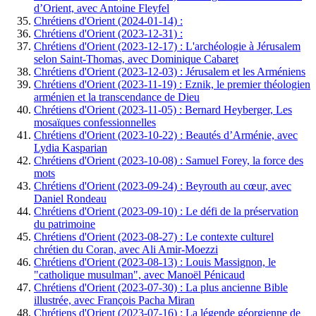
d’Orient, avec Antoine Fleyfel
Chrétiens d'Orient (2024-01-14) :
Chrétiens d'Orient (2023-12-31) :
Chrétiens d'Orient (2023-12-17) : L'archéologie à Jérusalem
selon Saint-Thomas, avec Dominique Cabaret
Chrétiens d'Orient (2023-12-03) : Jérusalem et les Arméniens
Chrétiens d'Orient (2023-11-19) : Eznik, le premier théologien
arménien et la transcendance de Dieu
Chrétiens d'Orient (2023-11-05) : Bernard Heyberger, Les
mosaïques confessionnelles
Chrétiens d'Orient (2023-10-22) : Beautés d’Arménie, avec
Lydia Kasparian
Chrétiens d'Orient (2023-10-08) : Samuel Forey, la force des
mots
Chrétiens d'Orient (2023-09-24) : Beyrouth au cœur, avec
Daniel Rondeau
Chrétiens d'Orient (2023-09-10) : Le défi de la préservation
du patrimoine
Chrétiens d'Orient (2023-08-27) : Le contexte culturel
chrétien du Coran, avec Ali Amir-Moezzi
Chrétiens d'Orient (2023-08-13) : Louis Massignon, le
"catholique musulman", avec Manoël Pénicaud
Chrétiens d'Orient (2023-07-30) : La plus ancienne Bible
illustrée, avec François Pacha Miran
Chrétiens d'Orient (2023-07-16) : La légende géorgienne de