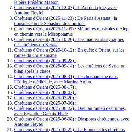
le père Frédéric Masson
Chrétiens d'Orient (2025-12-07) : L’Art de la joie, avec
Antoine Fleyfel
Chrétiens d'Orient (2025-11-23) : De Paris à Astana : la
transmission de Sébastien de Courtois
Chrétiens d'Orient (2025-11-09) : Mémoires musicales d'Alep,
en chemin vers la Mésopotamie
Chrétiens d'Orient (2025-10-26) : Les manuscrits syriaques
des chrétiens du Kerala
Chrétiens d'Orient (2025-10-12) : En quête d'Orient, sur les
routes du christianisme
Chrétiens d'Orient (2025-09-28) :
Chrétiens d'Orient (2025-09-14) : Les chrétiens de Syrie, un
bilan après le chaos
Chrétiens d'Orient (2025-08-31) : Le christianisme dans
l'Ethiopie médiévale, avec Martina Ambu
Chrétiens d'Orient (2025-08-17) :
Chrétiens d'Orient (2025-08-03) :
Chrétiens d'Orient (2025-07-20) :
Chrétiens d'Orient (2025-07-06) :
Chrétiens d'Orient (2025-06-22) : Dieu au milieu des ruines,
avec Eglantine Gabaix-Hialé
Chrétiens d'Orient (2025-06-08) : Diasporas chrétiennes, avec
Antoine Fleyfel
Chrétiens d'Orient (2025-05-25) : La France et les chrétiens