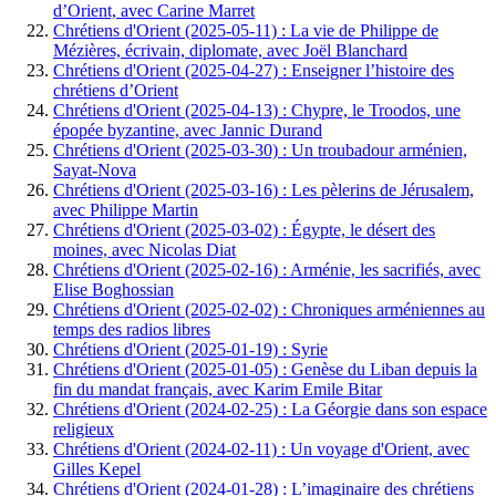
d’Orient, avec Carine Marret
Chrétiens d'Orient (2025-05-11) : La vie de Philippe de
Mézières, écrivain, diplomate, avec Joël Blanchard
Chrétiens d'Orient (2025-04-27) : Enseigner l’histoire des
chrétiens d’Orient
Chrétiens d'Orient (2025-04-13) : Chypre, le Troodos, une
épopée byzantine, avec Jannic Durand
Chrétiens d'Orient (2025-03-30) : Un troubadour arménien,
Sayat-Nova
Chrétiens d'Orient (2025-03-16) : Les pèlerins de Jérusalem,
avec Philippe Martin
Chrétiens d'Orient (2025-03-02) : Égypte, le désert des
moines, avec Nicolas Diat
Chrétiens d'Orient (2025-02-16) : Arménie, les sacrifiés, avec
Elise Boghossian
Chrétiens d'Orient (2025-02-02) : Chroniques arméniennes au
temps des radios libres
Chrétiens d'Orient (2025-01-19) : Syrie
Chrétiens d'Orient (2025-01-05) : Genèse du Liban depuis la
fin du mandat français, avec Karim Emile Bitar
Chrétiens d'Orient (2024-02-25) : La Géorgie dans son espace
religieux
Chrétiens d'Orient (2024-02-11) : Un voyage d'Orient, avec
Gilles Kepel
Chrétiens d'Orient (2024-01-28) : L’imaginaire des chrétiens