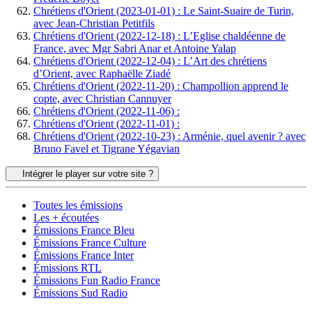
Chrétiens d'Orient (2023-01-01) : Le Saint-Suaire de Turin,
avec Jean-Christian Petitfils
Chrétiens d'Orient (2022-12-18) : L’Eglise chaldéenne de
France, avec Mgr Sabri Anar et Antoine Yalap
Chrétiens d'Orient (2022-12-04) : L’Art des chrétiens
d’Orient, avec Raphaëlle Ziadé
Chrétiens d'Orient (2022-11-20) : Champollion apprend le
copte, avec Christian Cannuyer
Chrétiens d'Orient (2022-11-06) :
Chrétiens d'Orient (2022-11-01) :
Chrétiens d'Orient (2022-10-23) : Arménie, quel avenir ? avec
Bruno Favel et Tigrane Yégavian
Intégrer le player sur votre site ?
Toutes les émissions
Les + écoutées
Émissions France Bleu
Émissions France Culture
Émissions France Inter
Émissions RTL
Émissions Fun Radio France
Émissions Sud Radio