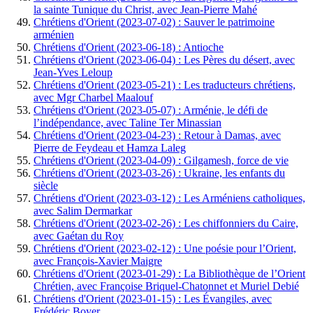
la sainte Tunique du Christ, avec Jean-Pierre Mahé
Chrétiens d'Orient (2023-07-02) : Sauver le patrimoine
arménien
Chrétiens d'Orient (2023-06-18) : Antioche
Chrétiens d'Orient (2023-06-04) : Les Pères du désert, avec
Jean-Yves Leloup
Chrétiens d'Orient (2023-05-21) : Les traducteurs chrétiens,
avec Mgr Charbel Maalouf
Chrétiens d'Orient (2023-05-07) : Arménie, le défi de
l’indépendance, avec Taline Ter Minassian
Chrétiens d'Orient (2023-04-23) : Retour à Damas, avec
Pierre de Feydeau et Hamza Laleg
Chrétiens d'Orient (2023-04-09) : Gilgamesh, force de vie
Chrétiens d'Orient (2023-03-26) : Ukraine, les enfants du
siècle
Chrétiens d'Orient (2023-03-12) : Les Arméniens catholiques,
avec Salim Dermarkar
Chrétiens d'Orient (2023-02-26) : Les chiffonniers du Caire,
avec Gaétan du Roy
Chrétiens d'Orient (2023-02-12) : Une poésie pour l’Orient,
avec François-Xavier Maigre
Chrétiens d'Orient (2023-01-29) : La Bibliothèque de l’Orient
Chrétien, avec Françoise Briquel-Chatonnet et Muriel Debié
Chrétiens d'Orient (2023-01-15) : Les Évangiles, avec
Frédéric Boyer