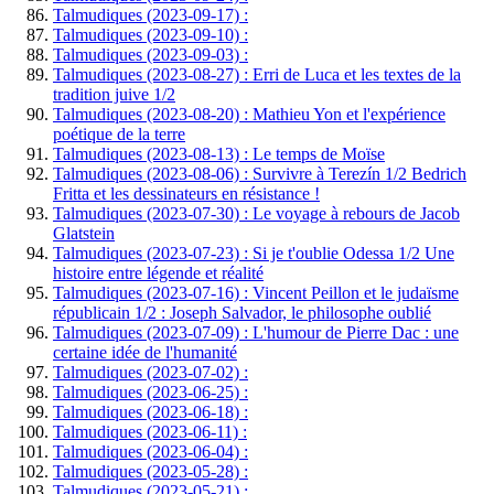
Talmudiques (2023-09-17) :
Talmudiques (2023-09-10) :
Talmudiques (2023-09-03) :
Talmudiques (2023-08-27) : Erri de Luca et les textes de la
tradition juive 1/2
Talmudiques (2023-08-20) : Mathieu Yon et l'expérience
poétique de la terre
Talmudiques (2023-08-13) : Le temps de Moïse
Talmudiques (2023-08-06) : Survivre à Terezín 1/2 Bedrich
Fritta et les dessinateurs en résistance !
Talmudiques (2023-07-30) : Le voyage à rebours de Jacob
Glatstein
Talmudiques (2023-07-23) : Si je t'oublie Odessa 1/2 Une
histoire entre légende et réalité
Talmudiques (2023-07-16) : Vincent Peillon et le judaïsme
républicain 1/2 : Joseph Salvador, le philosophe oublié
Talmudiques (2023-07-09) : L'humour de Pierre Dac : une
certaine idée de l'humanité
Talmudiques (2023-07-02) :
Talmudiques (2023-06-25) :
Talmudiques (2023-06-18) :
Talmudiques (2023-06-11) :
Talmudiques (2023-06-04) :
Talmudiques (2023-05-28) :
Talmudiques (2023-05-21) :