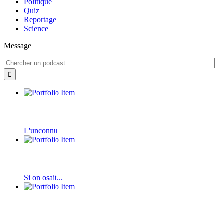
Politique
Quiz
Reportage
Science
Message
L'unconnu
Si on osait...