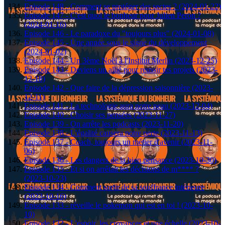
Episode 148 - Comment se protéger des sectes ? (2024-01-22)
Episode 147 - C'est quoi le bonheur pour Julien Peron ?
(2024-01-16)
Episode 146 - Le paradoxe du "toujours plus" (2024-01-08)
Episode 145 - Une année sous le signe du développement
(2024-01-02)
Episode 144 - Un 3ème Noël à l'Institut Merlin (2023-12-25)
Episode 143 - Deviens un allié pour reussir tes projets (2023-
12-18)
Episode 142 - Que faire de la dépression saisonnière (2023-
12-11)
Episode 141 - La technologie aura notre peau (2023-12-04)
Episode 140 - Choisir ses pensées (2023-11-27)
Episode 139 - On arrête les podcasts (2023-11-20)
Episode 138 - L'égalité causera notre perte (2023-11-13)
Episode 137 - Coach, toujours un métier d'avenir (2023-11-
06)
Episode 136 - Les dangers de la bien pensance (2023-10-30)
Episode 135 - Et si on arrêtait les décisions de m**** ?
(2023-10-23)
Episode 134 - Comment sortir de sa souffrance intérieure
(2023-10-16)
Episode 133 - réveille le pokemon qui est en toi ! (2023-10-
10)
Episode 132 - L'espoir, les croyances et une échelle (2023-10-