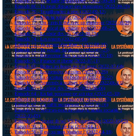
Épisode 81 - Va te faire empapaouter ! (2022-09-26)
Épisode 80 - Tu peux déplacer des montagnes (2022-09-19)
Épisode 79 - Trouillomètre à zéro (2022-09-12)
Épisode 78 - Mets ta polaire ! (2022-09-05)
Épisode 77 - On a pris le thé avec un empereur (2022-08-29)
Épisode 76 - Le calcul qui change tout (2022-08-22)
Épisode 75 - La règle des 1% (2022-08-15)
Épisode 74 - Les regrets (2022-08-08)
Épisode 73 - Tu penses être libre ? (2022-08-01)
Épisode 72 - Tu voulais du plaisir ? (2022-07-25)
Épisode 71 - Bienvenue dans la secte (2022-07-18)
Épisode 70 - Finance et liberté (2022-07-11)
Épisode 69 - Bottez les fesses de vos peurs (2022-07-04)
Épisode 68 - Les pensées parasites (2022-06-29)
Épisode 67 - La dictature du bonheur (2022-06-22)
Épisode 66 - Apprends à cultiver le silence (2022-06-13)
Épisode 65 - La règle des 3 tamis (2022-06-06)
Épisode 64 - En fait personne ne sait rien (2022-05-30)
Episode 63 - Les pièges de l'autorité (2022-05-23)
Épisode 62 - Ça suffit maintenant ! (2022-05-16)
Episode 61 - Sommes-nous devenu(e)s moins sociable ?
(2022-05-09)
Episode 60 - Amour de soi VS Egocentrisme (2022-05-02)
Episode 59 - La mission de vie (2022-04-25)
Episode 58 - Il est ou mon bonheur ? (2022-04-18)