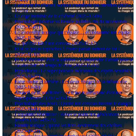
Comment les réseaux sociaux contrôlent ton attention (2025-
12-15)
La cage invisible de la célébrité (2025-12-08)
Psychologie positive vs Pensée positive, fin du malentendu
(2025-12-01)
Le leadership toxique qui t’épuise… et contamine ton équipe
(2025-11-24)
Ce que l'art fait à ton cerveau (2025-11-17)
Et si ce que tu reproches à l'autre parlait surtout de toi ?
(2025-11-10)
Et si la dictature était la solution ? Comprendre l’attrait pour le
“leader fort” en temps de crise (2025-11-03)
Hyperfocus : Le super pouvoir méconnu des esprits sensibles
(2025-10-27)
Entre ombre et lumière : Les deux visages de la mélancolie
(2025-10-20)
Au-delà de la souffrance : Et si ton traumatisme était ton
super-pouvoir ? (2025-10-13)
Psychologie des peurs : Quand ton cerveau invente le danger
(2025-10-06)
Culpabilité héréditaire : Briser le poids des générations
passées (2025-09-29)
Famille toxique : quand les liens deviennent des chaînes
(2025-09-22)