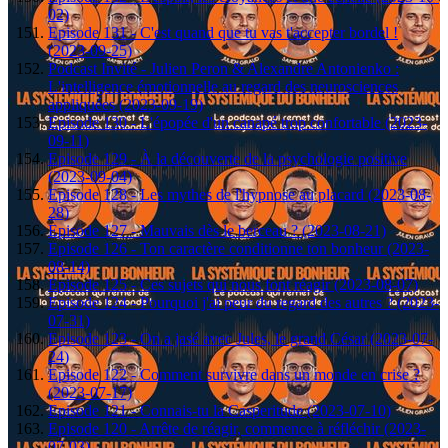
02)
Episode 131 - C'est quand que tu vas t'accepter bordel !
(2023-09-25)
Podcast Invité - Julien Peron & Alexandre Antonienko :
L'intelligence émotionnelle au regard des neurosciences
appliquées (2023-09-19)
Episode 130 - L'épopée d'un canapé trop confortable (2023-
09-11)
Episode 129 - À la découverte de la psychologie positive
(2023-09-04)
Episode 128 - Les mythes de l'hypnose au placard (2023-08-
28)
Episode 127 - Mauvais dès le berceau ? (2023-08-21)
Episode 126 - Ton caractère conditionne ton bonheur (2023-
08-14)
Episode 125 - Ces sujets qui nous font réagir (2023-08-07)
Episode 124 - Pourquoi j'ai peur du regard des autres ? (2023-
07-31)
Episode 123 - On a jasé avec Jules, le grand César (2023-07-
24)
Episode 122 - Comment survivre dans un monde en crise ?
(2023-07-17)
Episode 121 - Connais-tu la Casperitude (2023-07-10)
Episode 120 - Arrête de réagir, commence à réfléchir (2023-
07-03)