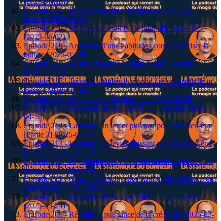
(2025-06-16)
Episode 221 - Découvre la Slow Method avec Morgan
Brown (2025-06-09)
Episode 220 - Et si ralentir était la clé pour aller plus vite ?
(2025-06-02)
Episode 219 - Anatomie d’une habitude : comment briser la
boucle (2025-05-26)
Episode 218 - Le mal triomphe lorsque le silence règne
(2025-05-19)
Episode 217 - Tu veux changer le monde ? Alors arrête de te
battre ! (2025-05-12)
Episode 216 - Le syndrome de répétition (2025-05-05)
Episode 215 - Reprendre la maitrise de ton bien-être (2025-
04-28)
Episode 214 - La bonté, un levier puissant pour ton bien-être
[Partie 2] (2025-04-21)
Episode 213 - La bonté, un levier puissant pour ton bien-être
[Partie 1] (2025-04-14)
Episode 212 - Psychonutrition : Et si ton moral se jouait dans
ton assiette ? (2025-04-07)
Episode 211 - Coachs vs Intelligence Artificielle : Menace ou
opportunité ? (2025-03-31)
Episode 210 - La vérité sur les jeux vidéo et nôtre cerveau
(2025-03-24)
Episode 209 - Réveille la puissance de ta créativité (2025-03-