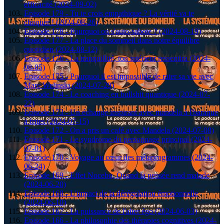
efficacité (2024-09-02)
Episode 179 - Tu te crois empathique ? La vérité va te
choquer ! (2024-08-26)
Episode 178 - Pourquoi on s'auto-sabote ? (2024-08-19)
Episode 177 - La place du sommeil dans notre équilibre
quotidien (2024-08-12)
Episode 176 - La tranquillité, ton intérieur ressentira (2024-
08-05)
Episode 175 - Pourquoi il est impossible de rater sa vie avec
Marc Welinski (2024-07-29)
Episode 174 - Le coaching en bullshit quantique (2024-07-
22)
Episode 173 - Un échange inspirant avec mandela à l'baraque
à frites (2024-07-15)
Episode 172 - On a pris un café avec Mandela (2024-07-08)
Episode 171 - Le syndrome du personnage principal (2024-
07-01)
Episode 170 - Voyage au cœur des métaprogrammes (2024-
06-24)
Episode 169 - Effet Nocebo, Quand la pensée rend malade
(2024-06-20)
Episode 168 - L'impact de la dérégulation émotionnelle
(2024-06-10)
Episode 167 - La puissance de l'alter égo (2024-06-03)
Episode 166 - La philosophie des thérapies cognitives (2024-