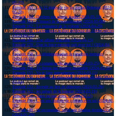
05-27)
Episode 165 - Les 12 règles de vie de Jordan Peterson (2024-
05-20)
Episode 164 - Deviens ton propre leader (2024-05-13)
Episode 163 - L'impact de la pornographie (2024-05-06)
Episode 162 - La puissance de la volonté (2024-04-29)
Episode 161 - La ressource la plus précieuse du 21ème siècles
(2024-04-22)
Episode 160 - Une affaire d'anxiété (2024-04-15)
Episode 159 - Que la force mentale soit avec toi ! (2024-04-
08)
Episode 158 - La déstigmatisation des troubles mentaux
(2024-04-01)
Episode 157 - Le complexe du sauveur (2024-03-25)
Episode 156 - Tu finiras par devenir insensible (2024-03-18)
Episode 155 - Va te faire iatrogéneiser (2024-03-11)
Episode 154 - L'impact du mensonge sur notre identité (2024-
03-04)
Episode 153 - Investir au lieu de dépenser (2024-02-26)
Episode 152 - les pièges de la logique (2024-02-19)
Episode 151 - Apex ou pas Apex ? (2024-02-12)
Episode 150 - C'est une histoire de confiance en soi (2024-02-
05)
Episode 149 - Se reconstruire après une relation destructrice
(2024-01-29)