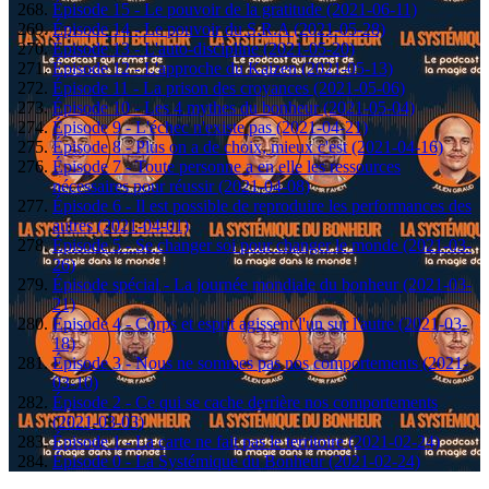
Épisode 15 - Le pouvoir de la gratitude (2021-06-11)
Épisode 14 - Le pouvoir du S.R.A (2021-05-28)
Épisode 13 - L'auto-discipline (2021-05-20)
Épisode 12 - L'approche du Kaizen (2021-05-13)
Épisode 11 - La prison des croyances (2021-05-06)
Épisode 10 - Les 4 mythes du bonheur (2021-05-04)
Épisode 9 - L'échec n'existe pas (2021-04-21)
Épisode 8 - Plus on a de choix, mieux c'est (2021-04-16)
Épisode 7 - Toute personne a en elle les ressources
nécessaires pour réussir (2021-04-08)
Épisode 6 - Il est possible de reproduire les performances des
autres (2021-04-01)
Épisode 5 - Se changer soi pour changer le monde (2021-03-
26)
Épisode spécial - La journée mondiale du bonheur (2021-03-
21)
Épisode 4 - Corps et esprit agissent l'un sur l'autre (2021-03-
18)
Épisode 3 - Nous ne sommes pas nos comportements (2021-
03-10)
Épisode 2 - Ce qui se cache derrière nos comportements
(2021-03-03)
Épisode 1 - La carte ne fait pas le territoire (2021-02-24)
Épisode 0 - La Systémique du Bonheur (2021-02-24)