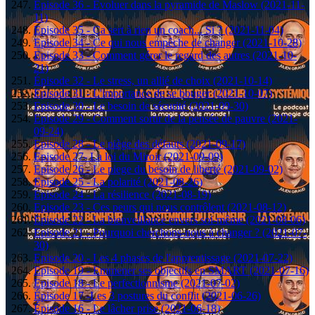
Episode 36 - Evoluer dans la pyramide de Maslow (2021-11-
11)
Episode 35 - Ça sert à rien un coach... Si ? (2021-11-04)
Episode 34 - Ce qui nous empêche de changer (2021-10-28)
Episode 33 - Comment gérer le regard des autres (2021-10-
21)
Épisode 32 - Le stress, un allié de choix (2021-10-14)
Episode 31 - L'importance de se bouger (2021-10-07)
Episode 30 - Le besoin de sécurité (2021-09-30)
Episode 29 - Comment sortir de la pensée de pauvre (2021-
09-24)
Episode 28 - Le piège des défauts (2021-09-17)
Episode 27- La loi du Miroir (2021-09-09)
Episode 26 - Le piege du besoin de liberté (2021-09-02)
Episode 25 - La polarité (2021-08-26)
Episode 24 - La résilience (2021-08-19)
Episode 23 - Ces peurs qui nous contrôlent (2021-08-12)
Episode 22 - La bienveillance envers soi-même (2021-08-06)
Episode 21 - Pourquoi cherchons-nous à changer ? (2021-07-
30)
Episode 20 - Les 4 phases de l'apprentissage (2021-07-22)
Episode 19 - Emmener ses objectifs en SMART (2021-07-16)
Episode 18 - Le perfectionnisme (2021-07-02)
Épisode 17 -Les 3 postures du conflit (2021-06-26)
Épisode 16 - Le lâcher prise (2021-06-18)