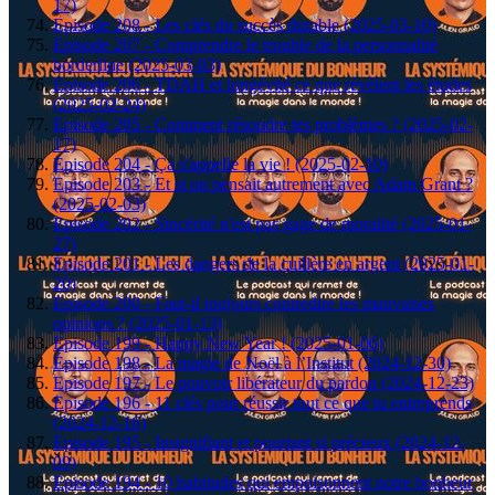
17)
Episode 208 - Les clés du succès durable (2025-03-10)
Episode 207 - Comprendre le trouble de la personnalité
borderline (2025-03-03)
Episode 206 - TDAH et longévité ce que révèlent les études
(2025-02-24)
Episode 205 - Comment résoudre tes problèmes ? (2025-02-
17)
Episode 204 - Ça s'appelle la vie ! (2025-02-10)
Episode 203 - Et si on pensait autrement avec Adam Grant ?
(2025-02-03)
Episode 202 - Sincérité n'est pas gage de moralité (2025-01-
27)
Episode 201 - Les dangers de la cuillère en argent (2025-01-
20)
Episode 200 - Faut-il toujours contredire les mauvaises
opinions ? (2025-01-13)
Episode 199 - Happy New Year ! (2025-01-06)
Épisode 198 - La magie de Noël à l’Institut (2024-12-30)
Episode 197 - Le pouvoir libérateur du pardon (2024-12-23)
Episode 196 - 11 clés pour réussir tout ce que tu entreprends
(2024-12-16)
Episode 195 - Insignifiant et pourtant si précieux (2024-12-
09)
Episode 194 - 10 habitudes qui empoisonnent notre bonheur