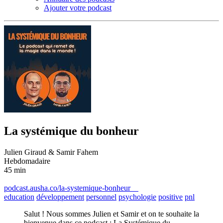
Ajouter votre podcast
La systémique du bonheur
Julien Giraud & Samir Fahem
Hebdomadaire
45 min
podcast.ausha.co/la-systemique-bonheur
education
développement
personnel
psychologie
positive
pnl
Salut ! Nous sommes Julien et Samir et on te souhaite la
bienvenue dans ce podcast : La Systémique du