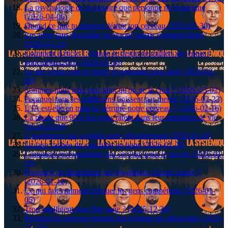
La psychologie de la victoire que personne ne t'enseigne
(2026-04-06)
Quand ce que tu manges détruit ton cerveau (2026-03-30)
Les gens sans discipline ne seront jamais vraiment libres
(2026-03-23)
Comment Article 1 change le destin de milliers de jeunes |
podcasthon2026 (2026-03-16)
Le dev perso peut te briser et personne n'en parle (2026-03-
09)
Sommes-nous tous plus idiot qu'on ne le croit ? (2026-03-02)
Pourquoi tous les politiciens finissent par mentir (2026-02-23)
L'IA est-elle en train de détruire notre cerveau ? (2026-02-16)
La phase que 90% des gens ratent dans leur transition de vie
(2026-02-09)
L'expérience qui a prédit notre effondrement (2026-02-02)
La face cachée du coaching en ligne (2026-01-26)
Comment reprogrammer ton cerveau pour le succès (2026-01-
19)
Pourquoi on abandonne ses résolutions chaque année ?
(2026-01-12)
Ce qui fait vraiment échouer les gens compétents (2026-01-
05)
Trop intelligent pour être sage ? (2025-12-30)
Pourquoi le cerveau humain fait échouer les idéologies (2025-
12-22)