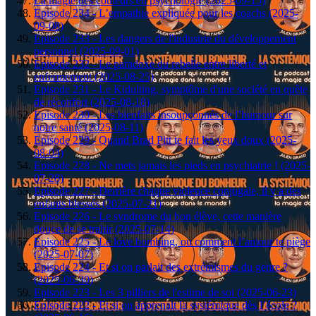
La magie des couleurs en psychologie (2025-09-15)
Episode 234 - L’empathie expliquée pour les coachs (2025-
09-08)
Episode 233 - Les dangers de l'industrie du développement
personnel (2025-09-01)
Episode 232 - Le paradoxe du rebelle entre liberté et
enfermement (2025-08-25)
Episode 231 - Le Kidulting, symptôme d'une société en quête
de réconfort (2025-08-18)
Episode 230 - Les bienfaits insoupçonnés de l’humour sur
notre santé (2025-08-11)
Episode 229 - Quand Brad Pitt te fait les yeux doux (2025-
08-04)
Episode 228 - Ne mets jamais les pieds en psychiatrie ! (2025-
07-28)
Episode 227 - Derrière chaque violence conjugale, il y a des
enfants blessés (2025-07-21)
Episode 226 - Le syndrome du bon élève, cette manière
douce de se trahir (2025-07-14)
Episode 225 - Le love bombing, ou comment l’amour te piège
(2025-07-07)
Episode 224 - Et si on parlait des extrémismes du genre ?
(2025-06-30)
Episode 223 - Les 3 pilliers de l'estime de soi (2025-06-23)
Episode 222 - Et si on apprenait la systémique dès l’école ?