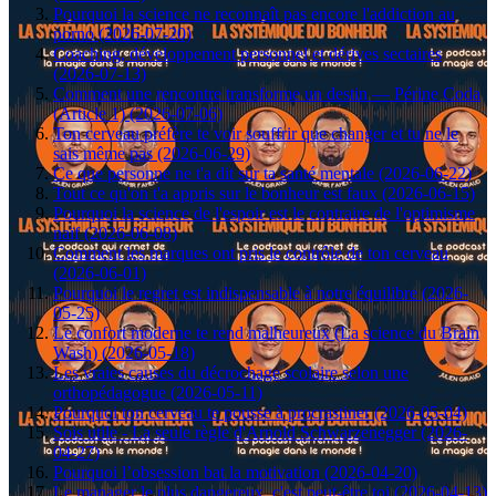
Pourquoi la science ne reconnaît pas encore l'addiction au
porno (2026-07-20)
Coaching, développement personnel et dérives sectaires
(2026-07-13)
Comment une rencontre transforme un destin — Périne Coda
(Article 1) (2026-07-06)
Ton cerveau préfère te voir souffrir que changer et tu ne le
sais même pas (2026-06-29)
Ce que personne ne t'a dit sur ta santé mentale (2026-06-22)
Tout ce qu'on t'a appris sur le bonheur est faux (2026-06-15)
Pourquoi la science de l'espoir est le contraire de l'optimisme
naïf (2026-06-08)
Comment les marques ont pris le contrôle de ton cerveau
(2026-06-01)
Pourquoi le regret est indispensable à notre équilibre (2026-
05-25)
Le confort moderne te rend malheureux (La science du Brain
Wash) (2026-05-18)
Les vraies causes du décrochage scolaire selon une
orthopédagogue (2026-05-11)
Pourquoi ton cerveau te pousse à procrastiner (2026-05-04)
Sois utile - La seule règle d'Arnold Schwarzenegger (2026-
04-27)
Pourquoi l’obsession bat la motivation (2026-04-20)
Le manager le plus dangereux, c'est peut-être toi (2026-04-13)