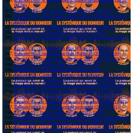
Episode 103 - À grande liberté, grande responsabilité (2023-
03-06)
Episode 102 - De victime à super heros (2023-02-27)
Episode 101 - Faire copain copain avec ses émotions (2023-
02-20)
Episode 100 - Persévérance et gratitude (2023-02-13)
Episode 99 - Les conseils de Rûmi (2023-02-06)
Episode 98 - L'importance vitale d'être égoïste 🤔 (2023-01-
31)
Episode 97 - Conseils d’un chat [Partie 2] (2023-01-23)
Episode 96 - Conseils d’un chat [Partie 1] (2023-01-16)
Episode 95 - Recette du succès pour 2023 (2023-01-09)
Episode 94 - Lapinou year à toi (2023-01-02)
Episode 93 - Une année de folie (2022-12-28)
Episode 92 - Comment fabriquer son malheur (2022-12-13)
Épisode 91 - L'importance d'avoir une mission (2022-12-07)
Episode 90 - L'importance de savoir dire non (2022-11-28)
Episode 89 - Que faire de la pensée positive (2022-11-23)
Épisode 88 - Une stratégie pour plus de bonheur (2022-11-14)
Épisode 87 - Le chien aboie la caravane passe (2022-11-07)
Épisode 86 - Le développement personnel (2022-10-31)
Épisode 85 - Trouve ton/ta mentor (2022-10-24)
Épisode 84 - Illumine le monde par tes qualités (2022-10-17)
Épisode 83 - Vos plus grandes richesses (2022-10-10)
Épisode 82 - C'est qui le/la patron(ne) ? (2022-10-03)