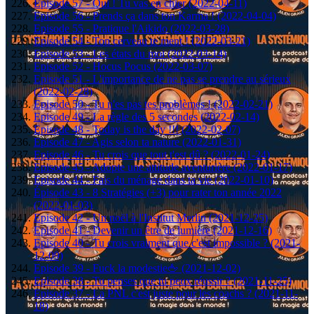
Episode 57 - Oui ! Tu vas en chier (2022-04-11)
Episode 56 - Prends ça dans ton Karma ! (2022-04-04)
Episode 55 - Pratique l'Aikido (2022-03-28)
Episode 54 - Ton cerveau te ment ! (2022-03-21)
Episode 53 - Les états du moi (2022-03-14)
Episode 52 - Hocus Pocus (2022-03-07)
Episode 51 - L'importance de ne pas se prendre au sérieux
(2022-02-28)
Episode 50 - Tu n'es pas tes problèmes ! (2022-02-21)
Episode 49 - La règle des 5 secondes (2022-02-14)
Episode 48 - Today is the day !!! (2022-02-07)
Episode 47 - Agis selon ta nature (2022-01-31)
Episode 46 - Tu crois que tout t'est dû ? (2022-01-24)
Episode 45 - Adopte une attitude aventurière (2022-01-17)
Episode 44 - Fais du ménage dans ta vie (2022-01-10)
Épisode 43 - 8 Stratégies (+3) pour rater ton année 2022
(2022-01-03)
Episode 42 - Un noël à l'Institut Merlin (2021-12-25)
Episode 41 - Devenir un être de lumière (2021-12-16)
Episode 40 - Tu crois vraiment que c'est impossible ? (2021-
12-09)
Episode 39 - Fuck la modestie🖕 (2021-12-02)
Episode 38 - Tu penses que tu peux réussir ? (2021-11-25)
Episode 37 - La PNL c'est juste pour les coachs ? (2021-11-
18)