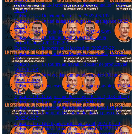
Episode 119 - Faut-il croire les tests de personnalité ? (2023-
06-26)
Episode 118 - De retour de croisière (2023-06-19)
Episode 117 - Quand la sagesse surpasse l'intelligence (2023-
06-12)
Episode 116 - Le train des rencontres (2023-06-05)
Episode 115 - Du Mur au Pont "Le chemin de la
réconciliation" (2023-05-29)
Episode 114 - Introversion et leadership (2023-05-22)
Episode 113 - L'importance d'intégrer ses ombres (2023-05-
15)
Episode 112 - Le sourire au travail - Booster de productivité
(2023-05-08)
Episode 111 - Survivre dans un monde en crise d’identité
(2023-05-02)
Episode 110 - L'hypersensibilité : Un super pouvoir (2023-04-
24)
Episode 109 - On a pris une Posca avec Platon (2023-04-17)
Episode 108 - La neurodiversité (2023-04-10)
Episode 107 - Le besoin de reconnaissance (2023-04-03)
Episode 106 - Pourquoi devient-on de plus en plus con ?
(2023-03-27)
Episode 105 - Être hypersensible au travail (2023-03-20)
Episode 104 - Plutôt introverti ou extraverti (2023-03-13)