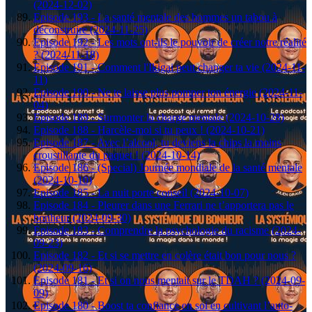
(2024-12-02)
Episode 193 - La santé mentale des hommes un tabou à
déconstruire (2024-11-25)
Episode 192 - Les mots ont-ils le pouvoir de créer notre réalité
? (2024-11-18)
Episode 191 - Comment l'Ikigai peut changer ta vie (2024-11-
11)
Episode 190 - Ne te laisse plus pomper ton énergie (2024-11-
04)
Episode 189 - Surmonter la charge mentale (2024-10-28)
Episode 188 - Harcèle-moi si tu peux ! (2024-10-21)
Episode 187 - Avec l’alcool, tu deviens la chips la moins
croustillante du paquet ! (2024-10-14)
Episode 186 - (Special) Journée mondiale de la santé mentale
(2024-10-10)
Episode 185 - La nuit porte conseil (2024-10-07)
Episode 184 - Pleurer dans une Ferrari ne t’apportera pas le
bonheur (2024-09-30)
Episode 183 - Comprendre la psychologie du racisme (2024-
09-23)
Episode 182 - Et si se mettre en colère était bon pour nous ?
(2024-09-16)
Episode 181 - Et si on nous mentait sur le TDAH ? (2024-09-
09)
Episode 180 - Boost ta confiance en soi en cultivant l’auto-