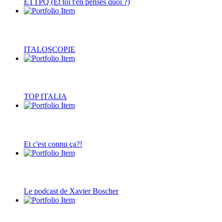
ETTPQ (Et toi t'en penses quoi ?)
ITALOSCOPIE
TOP ITALIA
Et c'est connu ça?!
Le podcast de Xavier Boscher