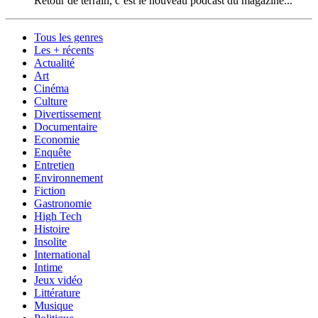
Retour de terrain, c’est le nouveau podcast du magazine...
Tous les genres
Les + récents
Actualité
Art
Cinéma
Culture
Divertissement
Documentaire
Economie
Enquête
Entretien
Environnement
Fiction
Gastronomie
High Tech
Histoire
Insolite
International
Intime
Jeux vidéo
Littérature
Musique