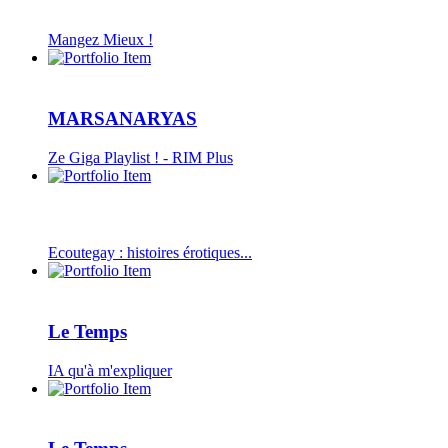
Mangez Mieux !
MARSANARYAS
Ze Giga Playlist ! - RIM Plus
Ecoutegay : histoires érotiques...
Le Temps
IA qu'à m'expliquer