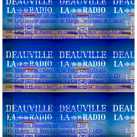
Longines Deauville et Pdt du Deauville International Polo
Club (2025-03-07)
José Delmotte, éleveur Haras d'Haspel (2025-03-07)
Les cheveux magiques de Mamie, "les contes de Cohco"
(2025-02-28)
Les rides de Mamie, "les contes de Cohco" (2025-02-28)
Chirurgie esthétique et élégance, Dr Philippe Bellity partage
son expertise au micro de Comtesse Marie (2025-02-27)
Le Club des hiboux (2025-02-25)
Gérard Ejnès : "Mon héros s'appelle Roubaud" (2025-02-24)
Franck Avitabile, un pianiste qui se livre avec ses
« Lumières »… (2025-02-21)
Marie Sarah « Give Up on You » (2025-02-21)
Cellules souches _ Dr Yves le Guénédal, (2025-02-12)
Le Podcast éco mensuel "Le Club des Hiboux " (2025-02-12)
Benoît Domin Chef "La droguerie 1904" Honfleur (2025-02-
12)
Les saisons , "les contes de Cohco" (2025-02-09)
le voyage de Théo (2025-02-09)
Prise de poids Dr Yves Le Guénédal (2025-01-19)
Les petits nuages (2025-01-16)
Chlorophylle et soleil (2025-01-16)
Mathieu Boogaerts itw (2025-01-10)
Diabète : Dr Yves Le Guénédal (2025-01-03)
Les frères Lebrun / Gérard Ejnès (2024-12-20)