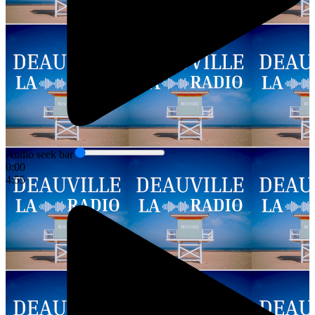
Audio seek bar
0:00
4:55