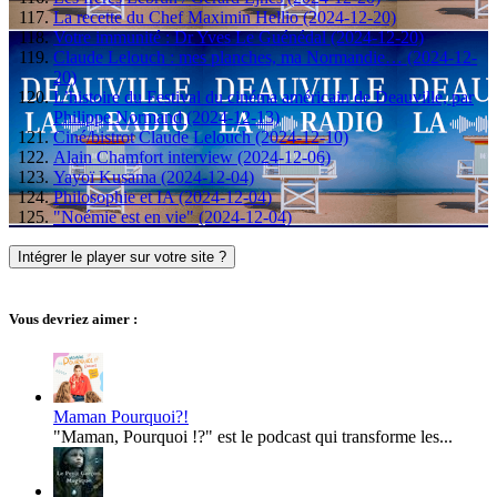
La recette du Chef Maximin Hellio (2024-12-20)
Votre immunité : Dr Yves Le Guénédal (2024-12-20)
Claude Lelouch : mes planches, ma Normandie… (2024-12-
20)
L’histoire du Festival du cinéma américain de Deauville, par
Philippe Normand (2024-12-13)
Ciné/bistrot Claude Lelouch (2024-12-10)
Alain Chamfort interview (2024-12-06)
Yayoï Kusama (2024-12-04)
Philosophie et IA (2024-12-04)
"Noémie est en vie" (2024-12-04)
Intégrer le player sur votre site ?
Vous devriez aimer :
Maman Pourquoi?!
"Maman, Pourquoi !?" est le podcast qui transforme les...