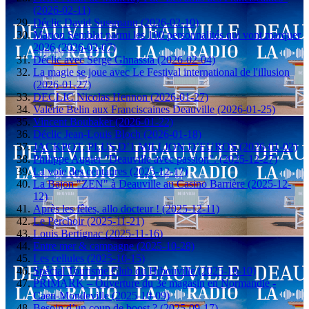
(2026-02-11)
Déclic David Sussmann (2026-02-10)
Marion Semblat parmi les 100 personnalités qui vont marquer
2026 (2026-02-07)
Déclic avec Serge Ghnassia (2026-02-04)
La magie se joue avec Le Festival international de l'illusion
(2026-01-27)
DECLIC Nicolas Hennon (2026-01-27)
Valérie Belin aux Franciscaines Deauville (2026-01-25)
Vincent Boubaker (2026-01-22)
Déclic Jean-Louis Bloch (2026-01-18)
JACKPOT, PLUS D’1 MILLION D’EUROS (2026-01-02)
Philippe Augier "Deauville avec passion". (2025-12-27)
La voie des centaures (2025-12-17)
La Bajon "ZEN" à Deauville au Casino Barrière (2025-12-
12)
Après les fêtes, allo docteur ! (2025-12-11)
Le Perchoir (2025-11-21)
Louis Bertignac (2025-11-16)
Entre mer & campagne (2025-10-28)
Les cellules (2025-10-15)
Spécial Tourisme Club du Hibouville (2025-10-10)
PRIMARK – Ouverture du 3e magasin en Normandie -
Caen-Mondeville (2025-10-09)
Besoin d’un coup de boost ? (2025-09-17)