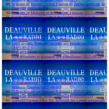
Sylvaine de Keyzer : 51ème Festival du cinéma américain de
Deauville (2025-09-10)
l’histoire de Mistralou et de l’horloge à gousset (2025-09-10)
Sandra Mézière: 51e Festival du Cinéma Américain de
Deauville (2025-09-09)
Philippe Normand: 51ème Festival du cinéma américain de
Deauville (2025-09-09)
Saviez-vous que Kim Novak a préféré la messe de Pâques à
une soirée à Deauville ? (2025-09-07)
Les 4 accords Toltèques racontés aux enfants par cohco
(2025-09-02)
Et si les fragilités des océans se racontaient autrement, par la
voix des artistes et la rigueur des scientifiques (2025-08-28)
Votre sac Hermès vaut-il plus que votre livret A ? (2025-08-
26)
La Silicon Valley ne s'est pas crée dans un garage ! (2025-08-
23)
Entrepreneur Créateur _ La nouvelle donne ! (2025-08-18)
Et si on repensait l’alimentation pendant la grossesse ? avec
Margaux Cannoni (2025-08-01)
Gilbert Becaud par Philippe Normand (2025-07-23)
Deauville mythique: Serge Gainsbourg (2025-07-21)
Grégoire Forgeot d'Arc Dir. Régional des Lignes normandes
SNCF Voyageurs (2025-07-17)