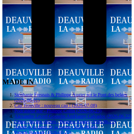
MADE IN
Stéphanie Fresnais & Philippe Augier sur le Pont des belges
(2026-08-01)
Cap Trouville : nouveau cap ! (2026-07-08)
Podcasteur star - Philippe Collin (2026-06-23)
Alexandre Lecerf-Gosselin AmHappy Calvados (2026-06-22)
Chine : fin des clichés - Béatrice Augier (2026-06-21)
Arlette et la dame de la brume (2026-06-04)
Patrick Braoudé (2026-05-25)