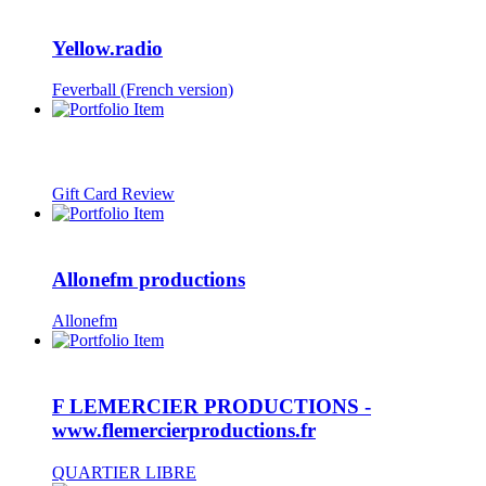
Yellow.radio
Feverball (French version)
Gift Card Review
Allonefm productions
Allonefm
F LEMERCIER PRODUCTIONS -
www.flemercierproductions.fr
QUARTIER LIBRE