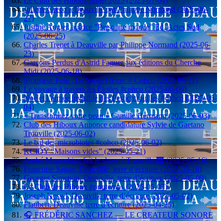
Le Club des Hiboux juillet 2025 (2025-07-04)
Juliette Greco à Deauville par Philippe Normand (2025-06-
27)
Justine Augier, autrice "Personne morale" Ed, Actes Sud
(2025-06-25)
Charles Trenet à Deauville par Philippe Normand (2025-06-
23)
Garçons Perdus d'Astrid Faguer aux éditions du Cherche
Midi (2025-06-18)
Monsieur Foie : Le Super Héros # Cohco (2025-06-11)
Le voyage à travers les Étoiles #cohco (2025-06-06)
Noé et l’armée invisible des Pestichtrouilles #cohco (2025-06-
04)
« Transformez votre peau » Camille Hermann (2025-06-03)
Club des Hiboux Annonce candidature Sylvie de Gaetano
Trouville (2025-06-02)
Le bal des microbiotes #cohco (2025-06-02)
KCIDY “Maisons vides” (2025-05-21)
André Manoukian fait le show à Trouville 🎹 (2025-05-16)
Françoise Sagan, Deauville, terre d’écriture (2025-05-16)
Georges Simenon, Deauville, terre d’écriture (2025-05-09)
Le Club des Hiboux #printemps (2025-05-07)
Joseph Kessel, Deauville terre d’écriture (2025-05-02)
Flaubert, Deauville terre d’écriture (2025-04-25)
🎧 FRÉDÉRIC SANCHEZ — LE CREATEUR SONORE