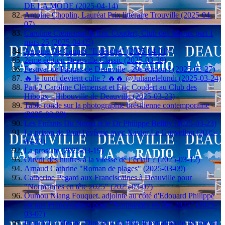
DE LA MODE (2025-04-14)
Antoine Choplin, Lauréat Prix littéraire Trouville (2025-04-
07)
Caroline Clémensat & Eric Coudert, Club des hiboux part 1
mars 25 (2025-04-05)
Antoine De Caunes "Il déserte" (2025-04-01)
2ème édition Deauville Classic (2025-03-29)
Festival de Pâques de Deauville , 29e édition ! (2025-03-27)
🔥 le lundi devient culte ? 🔥🔥 @Julianelelundi (2025-03-24)
Part 2 Caroline Clémensat et Eric Coudert au Club des
Hiboux - Hibouville de Deauville (2025-03-23)
Table ronde sur la photographie brésilienne contemporaine
(2025-03-23)
Les Enfants Du Noma et le Dr Philippe Bellity (2025-03-23)
La prison de Pont l'évêque avec Xavier Le Guevellou (2025-
03-23)
La prostate (2025-03-19)
Ouvrir des huîtres à la vitesse de l’éclair ? (2025-03-12)
Arnaud Cathrine "Roman de plages" (2025-03-09)
Catherine Pegard aux Franciscaines à Deauville pour
"Normandes en tête 2025" (2025-03-07)
Oumou Niang Fouquet, adjointe au côté d'Edouard Philippe
est aux Franciscaines pour "Normandes en tête 2025" (2025-
03-07)
Franck Le Mestre, Directeur du Pôle Internationale du cheval