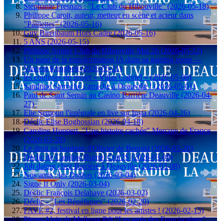
Stéphanie Fresnais : "Le Club du Hibouville" (2026-05-18)
Philippe Caroit, auteur, metteur en scène et acteur dans
"Paillettes" (2026-05-16)
Guy Birenbaum Hors Cadre (2026-05-16)
5 ANS (2026-05-15)
Philippe Augier Club du Hibouville Mai 26 (2026-05-12)
Un pape de la transformation IA dans sa gaming room —
Vincent Klingbeil (2026-05-11)
les coulisses du projet « Villas Gabriel » (2026-05-08)
Sandrine Sarroche s'arrache à Deauville ! (2026-05-01)
Paul de Saint Sernin au Casino Barrière Deauville (2026-04-
27)
Elie Semoun l'intégrale en live sur Insta (2026-04-26)
Déclic Elise Boghossian (2026-04-18)
Caroline Huppert, "Une histoire cachée" Mercure de France
(2026-03-28)
Le droit au bonheur d'Olivier de Benoist (2026-03-26)
Déclic de Caroline Burnel Craf2S (2026-03-09)
Job dating chez Barrière à Deauville (2026-03-08)
Nos amis : les Doshas (2026-03-04)
Signé If Only (2026-03-04)
Déclic François Delahaye (2026-03-02)
Déclic - "Les Bénéfiques" (2026-02-20)
FAVE #2, festival en ligne pour les artistes ! (2026-02-15)
Pierre-Alain de Malleray Pdt "Les amis des Franciscaines"