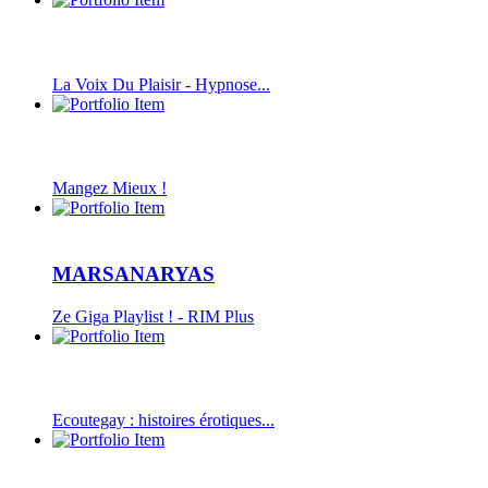
La Voix Du Plaisir - Hypnose...
Mangez Mieux !
MARSANARYAS
Ze Giga Playlist ! - RIM Plus
Ecoutegay : histoires érotiques...