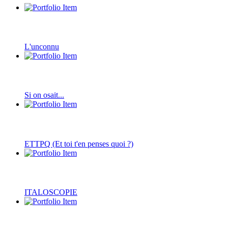
L'unconnu
Si on osait...
ETTPQ (Et toi t'en penses quoi ?)
ITALOSCOPIE