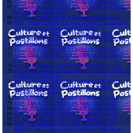
#15 - LE POSTILLON DU VENDREDI (2025-12-12)
#115 - Isabelle ITHURBURU et le CHAMPION de PATÉ
en CROUTE (2025-12-09)
#14 - LE POSTILLON DU VENDREDI (2025-12-05)
#114 - Valérie LEMERCIER adore cet OBJET du quotidien
!! Vous ne vous en doutez pas (2025-12-02)
#13 - LE POSTILLON DU VENDREDI (2025-11-28)
#113 - Nicolas SARKOZY sort un LIVRE : Le JOURNAL
d'un PRISONNIER (2025-11-25)
#12 - LE POSTILLON DU VENDREDI (2025-11-21)
#112 - ELLE PREPARE VOS FUNERAILLES (2025-11-
18)
#11 - LE POSTILLON DU VENDREDI (2025-11-14)
#111 - Notre sélection de films A NE PAS ALLER VOIR AU
CINÉMA ! (2025-11-11)
#10 - LE POSTILLON DU VENDREDI (2025-11-07)
#110 - UN MINISTRE SUPRIS ET UN TIMBRE
BEURRÉ (2025-11-04)
#9 - LE POSTILLON DU VENDREDI (2025-10-31)
#109 - LES AVENTURIERS DU RAIL (2025-10-28)
#8 - LE POSTILLON DU VENDREDI (2025-10-24)
#108 - Les GLANDS à FRANGE d'OR (2025-10-21)
#7 - LE POSTILLON DU VENDREDI (2025-10-17)
#107 - Des SUISSES VOLANTS, Brad PITT et un
BISCUIT : tout ça dans la même émission ! (2025-10-14)