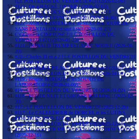
(LE POSTILLON DU VENDREDI #23) (2026-02-06)
#123 - On a HACKÉ TINDER ! (2026-02-03)
CE JEU PEUT VOUS SAUVER LA VIE - (LE
POSTILLON DU VENDREDI #22) (2026-01-30)
#122 - AGRANDISSEMENT du SEXE et la JOURNÉE
SANS PANTALON (et saut à ski) (2026-01-27)
C'est quoi la CINETOSE ? (LE POSTILLON DU
VENDREDI #21) (2026-01-23)
#121 - DONALD TRUMP EST AVEC NOUS !! (2026-01-
20)
#20 - Charles III en a 2 ! LE POSTILLON DU VENDREDI
(2026-01-16)
#120 - le MARSUPILAMI et les conseils santé (2026-01-13)
#19 - LE POSTILLON DU VENDREDI (2026-01-09)
#119 - Brigitte BARDOT et les SOURIS DE
LABORATOIRE (2026-01-06)
#18 - LE POSTILLON DU VENDREDI (2026-01-02)
#118 - PETITE NUIT ET GROSSE HALEINE ! (2025-12-
30)
#17 - LE POSTILLLON DU VENDREDI (2025-12-26)
#117 - Le CALENDRIER de DORCEL et les LUTINS
FARCEURS (2025-12-23)
#16 - LE POSTILLON DU VENDREDI (2025-12-19)
#116 - Le SERVICE MILITAIRE et la SECONDE MAIN
(2025-12-16)