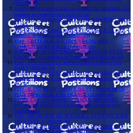
(2026-07-14)
VOUS DEVEZ MANGER ÇA AVANT DE DORMIR ! (Le
postillon du vendredi #45) (2026-07-10)
#145 - VOUS CONNAISSEZ LE CHARAPENTE ? (2026-
07-07)
69% DES FRANÇAIS CROIENT ENCORE À ÇA ! (Le
postillon du vendredi #44) (2026-07-03)
#144 - CETTE PLAGE A TROUVÉ UNE IDÉE
COMPLTEMENT FOLLE ! (2026-06-30)
PERSONNE NE S'ATTENDAIT AU RETOUR DE CE
GROUPE !! (Le postillon du Vendredi #43) (2026-06-26)
#143 - VOUS POUVEZ APPRENDRE CA DANS UN
BAR !! (2026-06-23)
LE DÉTAIL LE PLUS CÉLEBRE DES PIRATES EST
PEUT ETRE FAUX (Le postillon du vendredi #42) (2026-
06-19)
#142 - IL EST RESTÉ COINCÉ DANS L'ENDROIT LE
PLUS IMPROBABLE DE FRANCE (2026-06-16)
L'IDÉE LA PLUS ABSURDE JAMAIS BREVETÉE
POUR UNE VOITURE (Le Postillon du Vendredi #41)
(2026-06-12)
#141 - DES ROAST, DU SCRABBLE ET UN POLICIER
TRES TÉTU !! (2026-06-09)
LE BAISER DE POSÉIDON EXISTE VRAIMENT (Le
Postillon du Vendredi #40) (2026-06-05)