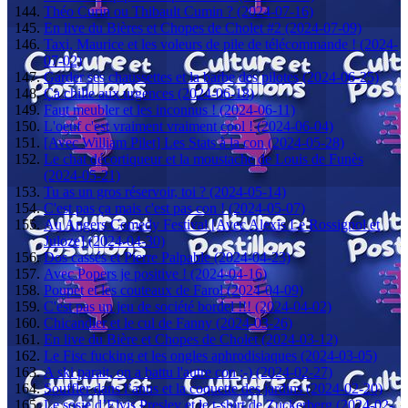
Théo Curin ou Thibault Cumin ? (2024-07-16)
En live du Bières et Chopes de Cholet #2 (2024-07-09)
Taxi, Maurice et les voleurs de pile de télécommande ! (2024-
07-02)
Garder ses chaussettes et la barbe des pilotes (2024-06-25)
Ça chille aux urgences (2024-06-18)
Faut meubler et les inconnus ! (2024-06-11)
L'oeuf c'est vraiment vraiment cool ! (2024-06-04)
[Avec William Pilet] Les Stats à la con (2024-05-28)
Le chat décortiqueur et la moustache de Louis de Funès
(2024-05-21)
Tu as un gros réservoir, toi ? (2024-05-14)
C'est pas ça mais c'est pas con ! (2024-05-07)
Au Angers Comedy Festival [Avec Alexis Le Rossignol et
Juloze] (2024-04-30)
Dos cassés et Pierre Palpable (2024-04-23)
Avec Popers je positive ! (2024-04-16)
Poupet et les couteaux de Farol (2024-04-09)
C'est pas un jeu de société bordel !!! (2024-04-02)
Chicandier et le cul de Fanny (2024-03-26)
En live du Bière et Chopes de Cholet (2024-03-12)
Le Fisc fucking et les ongles aphrodisiaques (2024-03-05)
A ski parait, on a battu l'autre con ;-) (2024-02-27)
Souffler dans l’anus et la coquette des jardins (2024-02-20)
Le sosie d’Elvis Presley et le t-shirt de Zuckerberg (2024-02-