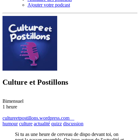
Ajouter votre podcast
Culture et Postillons
Bimensuel
1 heure
cultureetpostillons.wordpress.com
humour
culture
actualité
quizz
discussion
Si tu as une heure de cerveau de dispo devant toi, on
peut la passer ensemble. On joue autour de l'actualité et