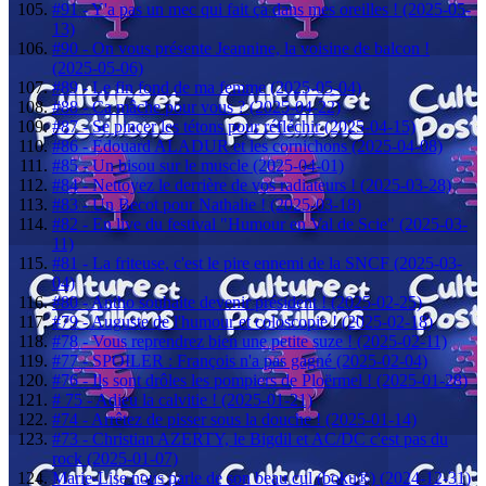
#91 - Y'a pas un mec qui fait ça dans mes oreilles ! (2025-05-
13)
#90 - On vous présente Jeannine, la voisine de balcon !
(2025-05-06)
#89 - Le fin fond de ma femme (2025-05-04)
#88 - Ca mâche pour vous ? (2025-04-22)
#87 - Se pincer les tétons pour réfléchir (2025-04-15)
#86 - Edouard ALADUR et les cornichons (2025-04-08)
#85 - Un bisou sur le muscle (2025-04-01)
#84 - Nettoyez le derrière de vos radiateurs ! (2025-03-28)
#83 - Un Becot pour Nathalie ! (2025-03-18)
#82 - En live du festival "Humour en Val de Scie" (2025-03-
11)
#81 - La friteuse, c'est le pire ennemi de la SNCF (2025-03-
04)
#80 - Antho souhaite devenir président ! (2025-02-25)
#79 - Auguste de l'humour et coloscopie ! (2025-02-18)
#78 - Vous reprendrez bien une petite suze ! (2025-02-11)
#77 - SPOILER : François n'a pas gagné (2025-02-04)
#76 - Ils sont drôles les pompiers de Ploërmel ! (2025-01-28)
# 75 - Adieu la calvitie ! (2025-01-21)
#74 - Arrêtez de pisser sous la douche ! (2025-01-14)
#73 - Christian AZERTY, le Bigdil et AC/DC c'est pas du
rock (2025-01-07)
Marie-Lise nous parle de son beau cul (boku®) (2024-12-31)