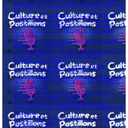
TROUBLE (LE POSTILLON DU VENDREDI) (2026-04-
17)
#133 - CE COMPORTEMENT QUE L'ON CROYAIT
HUMAIN NE L'EST PAS DU TOUT (2026-04-14)
CE MOMENT DU QUOTIDIEN OU VOTRE CERVEAU
VOUS TRAHIT (LE POSTILLON DU VENDREDI)
(2026-04-10)
#132 - 340 INCONNUS SE RETROUVENT A CAUSE
D'UN MAIL ! (2026-04-07)
CETTE EXPRESSION NE VEUT PAS DIRE CE QUE
VOUS PENSEZ ! (#31 - LE POSTILLON DU
VENDREDI) (2026-04-03)
#131 - ILS DÉCOUVRENT UN PHÉNOMÈNE
ÉTRANGE EN COURANT (2026-03-31)
VOUS L'UTILISEZ TOUS LES JOURS SANS SAVOIR
QUI L'A INVENTÉ (LE POSTILLON DU VENDREDI
#30) (2026-03-27)
#130 - CETTE ARNAQUE A 830 € EST LA PLUS
RIDICULE DU MONDE ! (2026-03-24)
ILS CHANGENT LEUR DESTINÉ POUR 750 €
SEULEMENT !! (LE POSTILLON DU VENDREDI #29)
(2026-03-20)
#129 - CE PATRON se RIDICULISE... à cause d'un
BURGER !! (2026-03-17)