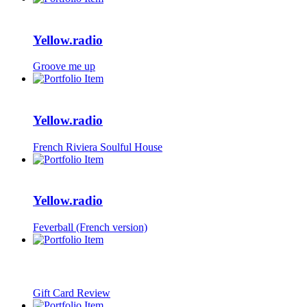
Yellow.radio
Groove me up
Yellow.radio
French Riviera Soulful House
Yellow.radio
Feverball (French version)
Gift Card Review