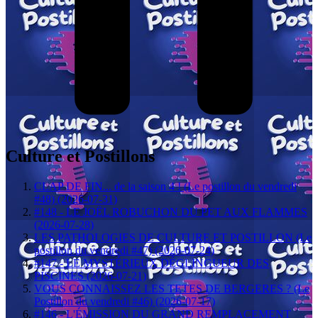
Culture et Postillons
CLAP DE FIN... de la saison 4 ! (Le postillon du vendredi
#48) (2026-07-31)
#148 - LE JOËL ROBUCHON DU PET AUX FLAMMES
(2026-07-28)
LES PATHOLOGIES DE CULTURE ET POSTILLON (Le
postillon du vendredi #47) (2026-07-24)
#147 - LE MYSTÉRIEUX DÉGLINGUEUR DES
PISCINES (2026-07-21)
VOUS CONNAISSEZ LES TETES DE BERGERES ? (Le
Postillon du vendredi #46) (2026-07-17)
#146 - L'ÉMISSION DU GRAND REMPLACEMENT