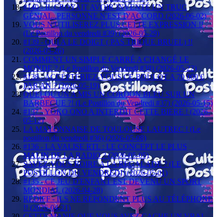
#140 - IL CROYAIT AVOIR INVENTÉ UN TRUC
GÉNIAL..PERSONNE N'EST D'ACCORD (2026-06-02)
VOUS N'UTILISEREZ PLUS CETTE EXPRESSION !!
(Le Postillon du vendredi #39) (2026-05-29)
#139 - QUI A LE DOIGT ( PAS TRIQUE BRUEL) !!
(2026-05-26)
COMMENT UN SIMPLE CARRÉ A CHANGÉ LE
MONDE ? (Le Postillon du Vendredi #38) (2026-05-22)
#138 - ACCEPTERIEZ-VOUS CE BOULOT A 70 000 €
PAR AN ? (2026-05-19)
QUELQU'UN A MIS UN CORDON BLEU SUR UN
BARBECUE ?! (Le Postillon du Vendredi #37) (2026-05-15)
#137 - YOKO ONO A INTERDIT CETTE BIERE ! (2026-
05-12)
LA MAYONNAISE DE TOULOUSE LAUTREC ! (Le
postillon du vendredi #36) (2026-05-08)
#136 - LA VALISE RTL : LE CONCEPT LE PLUS
MALIN DE LA RADIO ? (2026-05-05)
SAVEZ-VOUS BOIRE A LA RÉGALADE ? (LE
POSTILLON DU VENDREDI) (2026-05-01)
#135 - CE JEU D'ENFANT EST DEVENU UN SPORT
MONDIAL (2026-04-28)
REDIFF - ILS NE RÉPONDENT PLUS AU TÉLÉPHONE
!! (2026-04-21)
CETTE MANIE QUE VOUS AVEZ CACHE UN VRAI