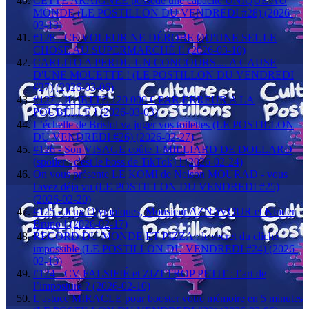
CETTE ARAIGNÉE possède une capacité UNIQUE AU
MONDE (LE POSTILLON DU VENDREDI #28) (2026-
03-13)
#128 - CE VOLEUR NE DÉROBE QU'UNE SEULE
CHOSE AU SUPERMARCHÉ !! (2026-03-10)
CARLITO A PERDU UN CONCOURS.... A CAUSE
D'UNE MOUETTE ! (LE POSTILLON DU VENDREDI
#27) (2026-03-06)
#127 - IL JETTE 120 000 € PAR ERREUR A LA
POUBELLE ! (2026-03-03)
L’échelle de Bristol va juger vos toilettes (LE POSTILLON
DU VENDREDI #26) (2026-02-27)
#126 - Son VISAGE coûte 1 MILLIARD DE DOLLARD
(spoiler : c'est le boss de TikTok) ! (2026-02-24)
On vous présente LE KOMI de Nelson MOURAD - vous
l'avez déja vu (LE POSTILLON DU VENDREDI #25)
(2026-02-20)
#125 - Jeux Olympiques, Monsieur AZNAVOUR et Kinder
Bruno ! (2026-02-17)
RECORD DU MONDE ET PIZZA : le secret du cliché
impossible (LE POSTILLON DU VENDREDI #24) (2026-
02-13)
#124 - CV FALSIFIÉ et ZIZI TROP PETIT : l’art de
l’imposture ? (2026-02-10)
L'astuce MIRACLE pour booster votre mémoire en 5 minutes