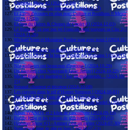
Christmas Show #2 (2024-12-24)
Julien Doré, génie ou imposteur ? (2024-12-17)
Et 430% d'écoutes en plus pour Culture et Postillons !! Merci
(2024-12-10)
En live du Bières & Chopes de Cholet #3 (2024-12-03)
Le fromage, ça pue pas (et François vend toujours sa Clio 2) !
(2024-11-26)
Mickaël Youn et Monsieur Poulpe sont avec nous ! (2024-11-
19)
Tout ça, c'est pour vos diners !! (2024-11-12)
Alain CHABAT et la brosse à dents des Romains ! (2024-11-
05)
Nos auditeurs ont beaucoup d'humour ! (2024-10-29)
Du nouveau chez Nouveau® [avec Juloze] (2024-10-22)
Michel Blanc en marinière ! Sur un malentendu… (2024-10-
15)
Renaud, chanteur et tricoteur (2024-10-08)
Les crayons dans le pif d’Homer Simpson ! (2024-10-01)
Paul MIRABEL, l'ami de Cholet ! (2024-09-24)
On ne parle pas en couleur, on parle en goût bordel ! (2024-
09-17)
Alban IVANOV et 2 kilos de cancoillotte (2024-09-10)
Burger King et les voleurs de saucissons (2024-09-03)
[Summer Show #2] - Animer c'est un métier (2024-07-30)
Nom d’une pipe de slip en bois ! (2024-07-23)