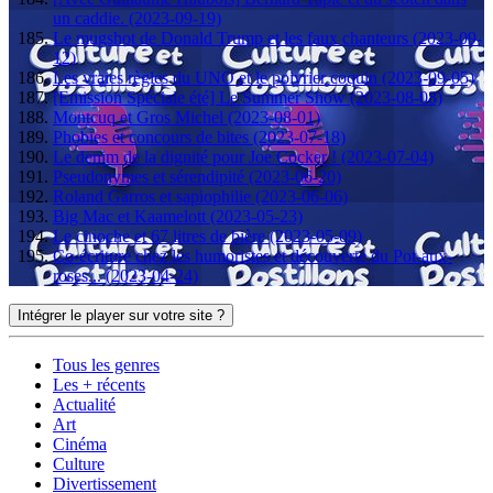
un caddie. (2023-09-19)
Le mugshot de Donald Trump et les faux chanteurs (2023-09-
12)
Les vraies règles du UNO et le poivrier coquin (2023-09-05)
[Emission Spéciale été] Le Summer Show (2023-08-08)
Montcuq et Gros Michel (2023-08-01)
Phobies et concours de bites (2023-07-18)
Le denim de la dignité pour Joe Cocker ! (2023-07-04)
Pseudonymes et sérendipité (2023-06-20)
Roland Garros et sapiophilie (2023-06-06)
Big Mac et Kaamelott (2023-05-23)
Le cinoche et 67 litres de bière (2023-05-09)
Co-écriture chez les humoristes et découverte du Pot-aux-
roses... (2023-04-24)
Intégrer le player sur votre site ?
Tous les genres
Les + récents
Actualité
Art
Cinéma
Culture
Divertissement