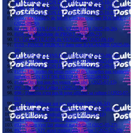
#6 - LE POSTILLON DU VENDREDI (2025-10-10)
#106 - Le DON le plus BIZZARE du MONDE (2025-10-07)
#5 - LE POSTILLON DU VENDREDI (2025-10-03)
#105 - COMBIEN de MON CHERI pour être BOURRÉ ?
(2025-09-30)
#4 - LE POSTILLON DU VENDREDI (2025-09-26)
#104 - La Madeleine de PROST (2025-09-23)
#3 - Le POSTILLON du VENDREDI (2025-09-19)
#103 - PISSER DEBOUT dans une BAIGNOIRE (2025-09-
16)
#2 - LE POSTLLONS DU VENDREDI (2025-09-12)
#102 - Chichi, beignets et CAP D'AGDE ! (2025-09-09)
#1 - LE POSTILLON DU VENDREDI (2025-09-05)
#101 - Les portes du pénis entier et des jumelles pas vraiment
jumelles : ON EST DE RETOUR !! (2025-09-02)
#100 - On n'est pas des veaux, ohé ohé ! (2025-07-15)
#99 - En live du Cellier ! (2025-07-08)
#98 - François n'est pas là pour afficher sa culture ! (2025-07-
01)
#97 - J'irai déféquer sur vos mouches (2025-06-24)
#96 - Tous nos auditeurs sont des babos ? (2025-06-17)
#95 - Au QG du festival de Poupet (2025-06-10)
#94 - Les éditos d'Antho ! (2025-06-03)
#93 - Karim s'est fait attaqué par Idefix !! (2025-05-27)
#92 - Louis XIV aussi rentrait dans l'arène ! (2025-05-20)