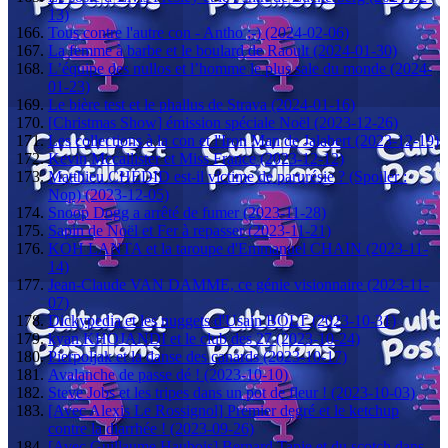
13)
Tous contre l'autre con - Antho ;-) (2024-02-06)
La femme à barbe et le boulard de Raoult (2024-01-30)
L’équipe des nullos et l’homme le plus sale du monde (2024-
01-23)
Le bière test et le phallus de Strava (2024-01-16)
[Christmas Show] émission spéciale Noël (2023-12-26)
Les collections à la con et l'Iron Man de Jalabert (2023-12-19)
Kevin Mccallister et Miss France (2023-12-12)
Matthieu CHEDID est-il victime de parurésie ? (Spoiler :
Nop) (2023-12-05)
Snoop Dogg a arrêté de fumer (2023-11-28)
Sapin de Noël et Fer à repasser (2023-11-21)
KOH LANTA et la taroupe d'Emmanuel CHAIN (2023-11-
14)
Jean-Claude VAN DAMME, ce génie visionnaire (2023-11-
07)
Dickypedia et les nuggets d'Usain BOLT (2023-10-31)
kyan KHOJANDI et le club des 27 (2023-10-24)
Pierpoljak et la danse des canards (2023-10-17)
Avalanche de passe dé ! (2023-10-10)
Steve Jobs et les tripes dans un pot de fleur ! (2023-10-03)
[Avec Alexis Le Rossignol] Premier degré et le ketchup
contre la diarrhée ! (2023-09-26)
[Avec Guillaume Haubois] Bernard Tapie et du scotch dans