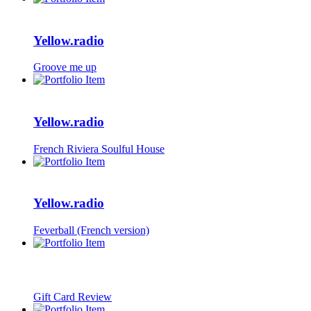
Yellow.radio
Groove me up
Yellow.radio
French Riviera Soulful House
Yellow.radio
Feverball (French version)
Gift Card Review