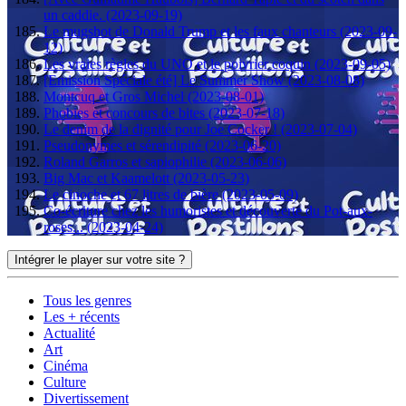
un caddie. (2023-09-19)
Le mugshot de Donald Trump et les faux chanteurs (2023-09-
12)
Les vraies règles du UNO et le poivrier coquin (2023-09-05)
[Emission Spéciale été] Le Summer Show (2023-08-08)
Montcuq et Gros Michel (2023-08-01)
Phobies et concours de bites (2023-07-18)
Le denim de la dignité pour Joe Cocker ! (2023-07-04)
Pseudonymes et sérendipité (2023-06-20)
Roland Garros et sapiophilie (2023-06-06)
Big Mac et Kaamelott (2023-05-23)
Le cinoche et 67 litres de bière (2023-05-09)
Co-écriture chez les humoristes et découverte du Pot-aux-
roses... (2023-04-24)
Intégrer le player sur votre site ?
Tous les genres
Les + récents
Actualité
Art
Cinéma
Culture
Divertissement