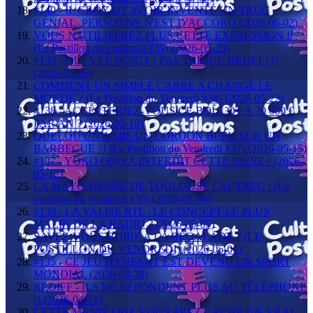
#140 - IL CROYAIT AVOIR INVENTÉ UN TRUC
GÉNIAL..PERSONNE N'EST D'ACCORD (2026-06-02)
VOUS N'UTILISEREZ PLUS CETTE EXPRESSION !!
(Le Postillon du vendredi #39) (2026-05-29)
#139 - QUI A LE DOIGT ( PAS TRIQUE BRUEL) !!
(2026-05-26)
COMMENT UN SIMPLE CARRÉ A CHANGÉ LE
MONDE ? (Le Postillon du Vendredi #38) (2026-05-22)
#138 - ACCEPTERIEZ-VOUS CE BOULOT A 70 000 €
PAR AN ? (2026-05-19)
QUELQU'UN A MIS UN CORDON BLEU SUR UN
BARBECUE ?! (Le Postillon du Vendredi #37) (2026-05-15)
#137 - YOKO ONO A INTERDIT CETTE BIERE ! (2026-
05-12)
LA MAYONNAISE DE TOULOUSE LAUTREC ! (Le
postillon du vendredi #36) (2026-05-08)
#136 - LA VALISE RTL : LE CONCEPT LE PLUS
MALIN DE LA RADIO ? (2026-05-05)
SAVEZ-VOUS BOIRE A LA RÉGALADE ? (LE
POSTILLON DU VENDREDI) (2026-05-01)
#135 - CE JEU D'ENFANT EST DEVENU UN SPORT
MONDIAL (2026-04-28)
REDIFF - ILS NE RÉPONDENT PLUS AU TÉLÉPHONE
!! (2026-04-21)
CETTE MANIE QUE VOUS AVEZ CACHE UN VRAI