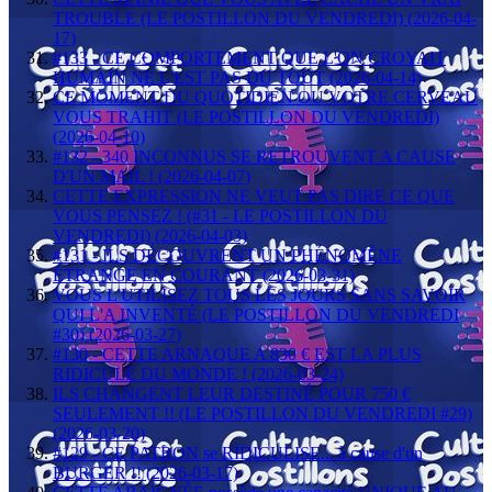
TROUBLE (LE POSTILLON DU VENDREDI) (2026-04-
17)
#133 - CE COMPORTEMENT QUE L'ON CROYAIT
HUMAIN NE L'EST PAS DU TOUT (2026-04-14)
CE MOMENT DU QUOTIDIEN OU VOTRE CERVEAU
VOUS TRAHIT (LE POSTILLON DU VENDREDI)
(2026-04-10)
#132 - 340 INCONNUS SE RETROUVENT A CAUSE
D'UN MAIL ! (2026-04-07)
CETTE EXPRESSION NE VEUT PAS DIRE CE QUE
VOUS PENSEZ ! (#31 - LE POSTILLON DU
VENDREDI) (2026-04-03)
#131 - ILS DÉCOUVRENT UN PHÉNOMÈNE
ÉTRANGE EN COURANT (2026-03-31)
VOUS L'UTILISEZ TOUS LES JOURS SANS SAVOIR
QUI L'A INVENTÉ (LE POSTILLON DU VENDREDI
#30) (2026-03-27)
#130 - CETTE ARNAQUE A 830 € EST LA PLUS
RIDICULE DU MONDE ! (2026-03-24)
ILS CHANGENT LEUR DESTINÉ POUR 750 €
SEULEMENT !! (LE POSTILLON DU VENDREDI #29)
(2026-03-20)
#129 - CE PATRON se RIDICULISE... à cause d'un
BURGER !! (2026-03-17)