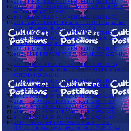
#15 - LE POSTILLON DU VENDREDI (2025-12-12)
#115 - Isabelle ITHURBURU et le CHAMPION de PATÉ
en CROUTE (2025-12-09)
#14 - LE POSTILLON DU VENDREDI (2025-12-05)
#114 - Valérie LEMERCIER adore cet OBJET du quotidien
!! Vous ne vous en doutez pas (2025-12-02)
#13 - LE POSTILLON DU VENDREDI (2025-11-28)
#113 - Nicolas SARKOZY sort un LIVRE : Le JOURNAL
d'un PRISONNIER (2025-11-25)
#12 - LE POSTILLON DU VENDREDI (2025-11-21)
#112 - ELLE PREPARE VOS FUNERAILLES (2025-11-
18)
#11 - LE POSTILLON DU VENDREDI (2025-11-14)
#111 - Notre sélection de films A NE PAS ALLER VOIR AU
CINÉMA ! (2025-11-11)
#10 - LE POSTILLON DU VENDREDI (2025-11-07)
#110 - UN MINISTRE SUPRIS ET UN TIMBRE
BEURRÉ (2025-11-04)
#9 - LE POSTILLON DU VENDREDI (2025-10-31)
#109 - LES AVENTURIERS DU RAIL (2025-10-28)
#8 - LE POSTILLON DU VENDREDI (2025-10-24)
#108 - Les GLANDS à FRANGE d'OR (2025-10-21)
#7 - LE POSTILLON DU VENDREDI (2025-10-17)
#107 - Des SUISSES VOLANTS, Brad PITT et un
BISCUIT : tout ça dans la même émission ! (2025-10-14)