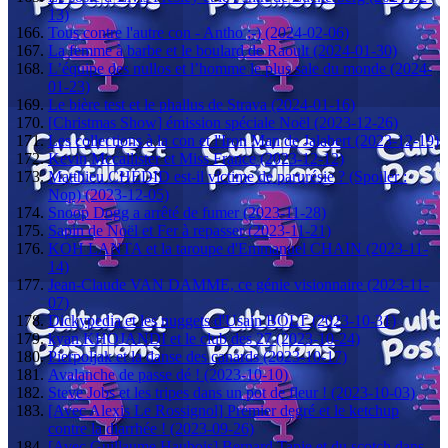
13)
Tous contre l'autre con - Antho ;-) (2024-02-06)
La femme à barbe et le boulard de Raoult (2024-01-30)
L’équipe des nullos et l’homme le plus sale du monde (2024-
01-23)
Le bière test et le phallus de Strava (2024-01-16)
[Christmas Show] émission spéciale Noël (2023-12-26)
Les collections à la con et l'Iron Man de Jalabert (2023-12-19)
Kevin Mccallister et Miss France (2023-12-12)
Matthieu CHEDID est-il victime de parurésie ? (Spoiler :
Nop) (2023-12-05)
Snoop Dogg a arrêté de fumer (2023-11-28)
Sapin de Noël et Fer à repasser (2023-11-21)
KOH LANTA et la taroupe d'Emmanuel CHAIN (2023-11-
14)
Jean-Claude VAN DAMME, ce génie visionnaire (2023-11-
07)
Dickypedia et les nuggets d'Usain BOLT (2023-10-31)
kyan KHOJANDI et le club des 27 (2023-10-24)
Pierpoljak et la danse des canards (2023-10-17)
Avalanche de passe dé ! (2023-10-10)
Steve Jobs et les tripes dans un pot de fleur ! (2023-10-03)
[Avec Alexis Le Rossignol] Premier degré et le ketchup
contre la diarrhée ! (2023-09-26)
[Avec Guillaume Haubois] Bernard Tapie et du scotch dans