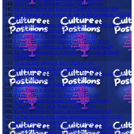
Théo Curin ou Thibault Cumin ? (2024-07-16)
En live du Bières et Chopes de Cholet #2 (2024-07-09)
Taxi, Maurice et les voleurs de pile de télécommande ! (2024-
07-02)
Garder ses chaussettes et la barbe des pilotes (2024-06-25)
Ça chille aux urgences (2024-06-18)
Faut meubler et les inconnus ! (2024-06-11)
L'oeuf c'est vraiment vraiment cool ! (2024-06-04)
[Avec William Pilet] Les Stats à la con (2024-05-28)
Le chat décortiqueur et la moustache de Louis de Funès
(2024-05-21)
Tu as un gros réservoir, toi ? (2024-05-14)
C'est pas ça mais c'est pas con ! (2024-05-07)
Au Angers Comedy Festival [Avec Alexis Le Rossignol et
Juloze] (2024-04-30)
Dos cassés et Pierre Palpable (2024-04-23)
Avec Popers je positive ! (2024-04-16)
Poupet et les couteaux de Farol (2024-04-09)
C'est pas un jeu de société bordel !!! (2024-04-02)
Chicandier et le cul de Fanny (2024-03-26)
En live du Bière et Chopes de Cholet (2024-03-12)
Le Fisc fucking et les ongles aphrodisiaques (2024-03-05)
A ski parait, on a battu l'autre con ;-) (2024-02-27)
Souffler dans l’anus et la coquette des jardins (2024-02-20)
Le sosie d’Elvis Presley et le t-shirt de Zuckerberg (2024-02-