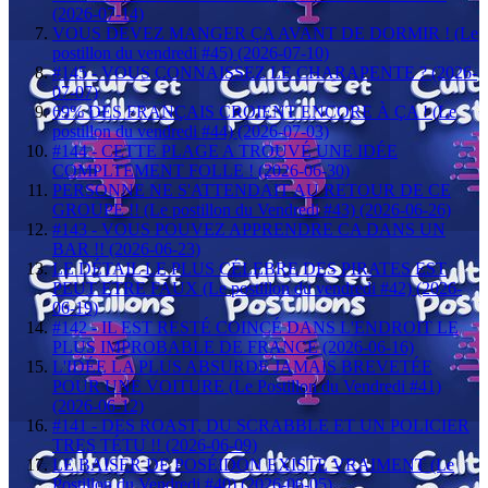
(2026-07-14)
VOUS DEVEZ MANGER ÇA AVANT DE DORMIR ! (Le
postillon du vendredi #45) (2026-07-10)
#145 - VOUS CONNAISSEZ LE CHARAPENTE ? (2026-
07-07)
69% DES FRANÇAIS CROIENT ENCORE À ÇA ! (Le
postillon du vendredi #44) (2026-07-03)
#144 - CETTE PLAGE A TROUVÉ UNE IDÉE
COMPLTEMENT FOLLE ! (2026-06-30)
PERSONNE NE S'ATTENDAIT AU RETOUR DE CE
GROUPE !! (Le postillon du Vendredi #43) (2026-06-26)
#143 - VOUS POUVEZ APPRENDRE CA DANS UN
BAR !! (2026-06-23)
LE DÉTAIL LE PLUS CÉLEBRE DES PIRATES EST
PEUT ETRE FAUX (Le postillon du vendredi #42) (2026-
06-19)
#142 - IL EST RESTÉ COINCÉ DANS L'ENDROIT LE
PLUS IMPROBABLE DE FRANCE (2026-06-16)
L'IDÉE LA PLUS ABSURDE JAMAIS BREVETÉE
POUR UNE VOITURE (Le Postillon du Vendredi #41)
(2026-06-12)
#141 - DES ROAST, DU SCRABBLE ET UN POLICIER
TRES TÉTU !! (2026-06-09)
LE BAISER DE POSÉIDON EXISTE VRAIMENT (Le
Postillon du Vendredi #40) (2026-06-05)