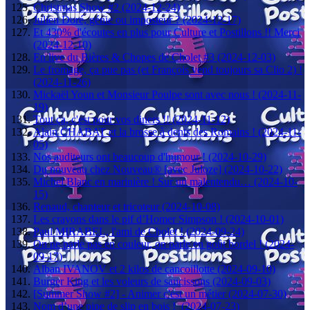
Christmas Show #2 (2024-12-24)
Julien Doré, génie ou imposteur ? (2024-12-17)
Et 430% d'écoutes en plus pour Culture et Postillons !! Merci
(2024-12-10)
En live du Bières & Chopes de Cholet #3 (2024-12-03)
Le fromage, ça pue pas (et François vend toujours sa Clio 2) !
(2024-11-26)
Mickaël Youn et Monsieur Poulpe sont avec nous ! (2024-11-
19)
Tout ça, c'est pour vos diners !! (2024-11-12)
Alain CHABAT et la brosse à dents des Romains ! (2024-11-
05)
Nos auditeurs ont beaucoup d'humour ! (2024-10-29)
Du nouveau chez Nouveau® [avec Juloze] (2024-10-22)
Michel Blanc en marinière ! Sur un malentendu… (2024-10-
15)
Renaud, chanteur et tricoteur (2024-10-08)
Les crayons dans le pif d’Homer Simpson ! (2024-10-01)
Paul MIRABEL, l'ami de Cholet ! (2024-09-24)
On ne parle pas en couleur, on parle en goût bordel ! (2024-
09-17)
Alban IVANOV et 2 kilos de cancoillotte (2024-09-10)
Burger King et les voleurs de saucissons (2024-09-03)
[Summer Show #2] - Animer c'est un métier (2024-07-30)
Nom d’une pipe de slip en bois ! (2024-07-23)