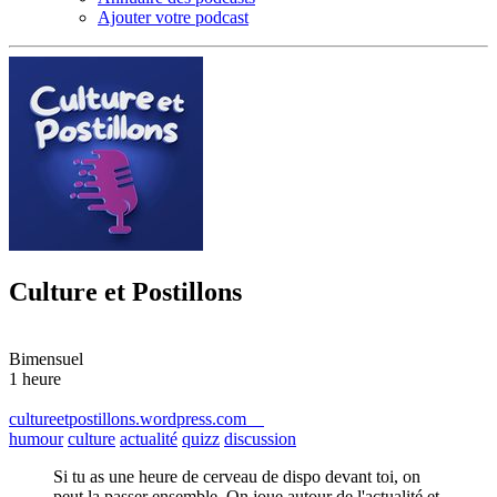
Ajouter votre podcast
Culture et Postillons
Bimensuel
1 heure
cultureetpostillons.wordpress.com
humour
culture
actualité
quizz
discussion
Si tu as une heure de cerveau de dispo devant toi, on
peut la passer ensemble. On joue autour de l'actualité et