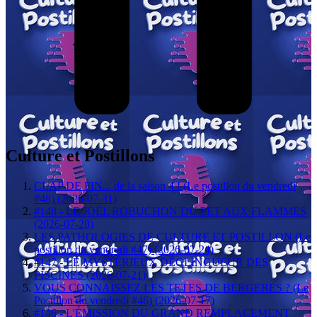
Culture et Postillons
CLAP DE FIN... de la saison 4 ! (Le postillon du vendredi
#48) (2026-07-31)
#148 - LE JOËL ROBUCHON DU PET AUX FLAMMES
(2026-07-28)
LES PATHOLOGIES DE CULTURE ET POSTILLON (Le
postillon du vendredi #47) (2026-07-24)
#147 - LE MYSTÉRIEUX DÉGLINGUEUR DES
PISCINES (2026-07-21)
VOUS CONNAISSEZ LES TETES DE BERGERES ? (Le
Postillon du vendredi #46) (2026-07-17)
#146 - L'ÉMISSION DU GRAND REMPLACEMENT