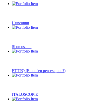
L'unconnu
Si on osait...
ETTPQ (Et toi t'en penses quoi ?)
ITALOSCOPIE