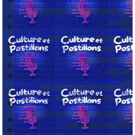
CETTE ARAIGNÉE possède une capacité UNIQUE AU
MONDE (LE POSTILLON DU VENDREDI #28) (2026-
03-13)
#128 - CE VOLEUR NE DÉROBE QU'UNE SEULE
CHOSE AU SUPERMARCHÉ !! (2026-03-10)
CARLITO A PERDU UN CONCOURS.... A CAUSE
D'UNE MOUETTE ! (LE POSTILLON DU VENDREDI
#27) (2026-03-06)
#127 - IL JETTE 120 000 € PAR ERREUR A LA
POUBELLE ! (2026-03-03)
L’échelle de Bristol va juger vos toilettes (LE POSTILLON
DU VENDREDI #26) (2026-02-27)
#126 - Son VISAGE coûte 1 MILLIARD DE DOLLARD
(spoiler : c'est le boss de TikTok) ! (2026-02-24)
On vous présente LE KOMI de Nelson MOURAD - vous
l'avez déja vu (LE POSTILLON DU VENDREDI #25)
(2026-02-20)
#125 - Jeux Olympiques, Monsieur AZNAVOUR et Kinder
Bruno ! (2026-02-17)
RECORD DU MONDE ET PIZZA : le secret du cliché
impossible (LE POSTILLON DU VENDREDI #24) (2026-
02-13)
#124 - CV FALSIFIÉ et ZIZI TROP PETIT : l’art de
l’imposture ? (2026-02-10)
L'astuce MIRACLE pour booster votre mémoire en 5 minutes