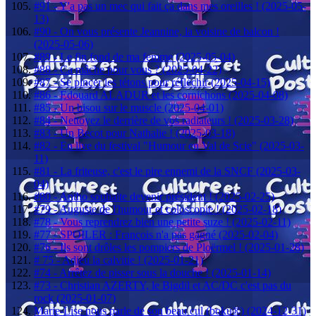
#91 - Y'a pas un mec qui fait ça dans mes oreilles ! (2025-05-
13)
#90 - On vous présente Jeannine, la voisine de balcon !
(2025-05-06)
#89 - Le fin fond de ma femme (2025-05-04)
#88 - Ca mâche pour vous ? (2025-04-22)
#87 - Se pincer les tétons pour réfléchir (2025-04-15)
#86 - Edouard ALADUR et les cornichons (2025-04-08)
#85 - Un bisou sur le muscle (2025-04-01)
#84 - Nettoyez le derrière de vos radiateurs ! (2025-03-28)
#83 - Un Becot pour Nathalie ! (2025-03-18)
#82 - En live du festival "Humour en Val de Scie" (2025-03-
11)
#81 - La friteuse, c'est le pire ennemi de la SNCF (2025-03-
04)
#80 - Antho souhaite devenir président ! (2025-02-25)
#79 - Auguste de l'humour et coloscopie ! (2025-02-18)
#78 - Vous reprendrez bien une petite suze ! (2025-02-11)
#77 - SPOILER : François n'a pas gagné (2025-02-04)
#76 - Ils sont drôles les pompiers de Ploërmel ! (2025-01-28)
# 75 - Adieu la calvitie ! (2025-01-21)
#74 - Arrêtez de pisser sous la douche ! (2025-01-14)
#73 - Christian AZERTY, le Bigdil et AC/DC c'est pas du
rock (2025-01-07)
Marie-Lise nous parle de son beau cul (boku®) (2024-12-31)