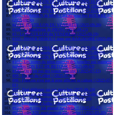
#6 - LE POSTILLON DU VENDREDI (2025-10-10)
#106 - Le DON le plus BIZZARE du MONDE (2025-10-07)
#5 - LE POSTILLON DU VENDREDI (2025-10-03)
#105 - COMBIEN de MON CHERI pour être BOURRÉ ?
(2025-09-30)
#4 - LE POSTILLON DU VENDREDI (2025-09-26)
#104 - La Madeleine de PROST (2025-09-23)
#3 - Le POSTILLON du VENDREDI (2025-09-19)
#103 - PISSER DEBOUT dans une BAIGNOIRE (2025-09-
16)
#2 - LE POSTLLONS DU VENDREDI (2025-09-12)
#102 - Chichi, beignets et CAP D'AGDE ! (2025-09-09)
#1 - LE POSTILLON DU VENDREDI (2025-09-05)
#101 - Les portes du pénis entier et des jumelles pas vraiment
jumelles : ON EST DE RETOUR !! (2025-09-02)
#100 - On n'est pas des veaux, ohé ohé ! (2025-07-15)
#99 - En live du Cellier ! (2025-07-08)
#98 - François n'est pas là pour afficher sa culture ! (2025-07-
01)
#97 - J'irai déféquer sur vos mouches (2025-06-24)
#96 - Tous nos auditeurs sont des babos ? (2025-06-17)
#95 - Au QG du festival de Poupet (2025-06-10)
#94 - Les éditos d'Antho ! (2025-06-03)
#93 - Karim s'est fait attaqué par Idefix !! (2025-05-27)
#92 - Louis XIV aussi rentrait dans l'arène ! (2025-05-20)