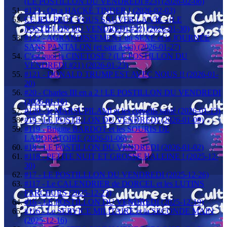
(LE POSTILLON DU VENDREDI #23) (2026-02-06)
#123 - On a HACKÉ TINDER ! (2026-02-03)
CE JEU PEUT VOUS SAUVER LA VIE - (LE
POSTILLON DU VENDREDI #22) (2026-01-30)
#122 - AGRANDISSEMENT du SEXE et la JOURNÉE
SANS PANTALON (et saut à ski) (2026-01-27)
C'est quoi la CINETOSE ? (LE POSTILLON DU
VENDREDI #21) (2026-01-23)
#121 - DONALD TRUMP EST AVEC NOUS !! (2026-01-
20)
#20 - Charles III en a 2 ! LE POSTILLON DU VENDREDI
(2026-01-16)
#120 - le MARSUPILAMI et les conseils santé (2026-01-13)
#19 - LE POSTILLON DU VENDREDI (2026-01-09)
#119 - Brigitte BARDOT et les SOURIS DE
LABORATOIRE (2026-01-06)
#18 - LE POSTILLON DU VENDREDI (2026-01-02)
#118 - PETITE NUIT ET GROSSE HALEINE ! (2025-12-
30)
#17 - LE POSTILLLON DU VENDREDI (2025-12-26)
#117 - Le CALENDRIER de DORCEL et les LUTINS
FARCEURS (2025-12-23)
#16 - LE POSTILLON DU VENDREDI (2025-12-19)
#116 - Le SERVICE MILITAIRE et la SECONDE MAIN
(2025-12-16)