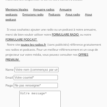
Mentions légales
Annuaire radios
Annuaire
podcasts
Emissions radio
Podcasts
Ajout radio
Ajout
podcast
Si vous souhaitez ajouter une radio ou un podcast à notre annuaire,
merci de bien vouloir utiliser notre
FORMULAIRE RADIO
ou notre
FORMULAIRE PODCAST
Notre site
toutes-les-radios.fr
(sans publicités) référence gratuitement
vos radios et podcasts. Pour un meilleur référencement et un coup de
projecteur sur votre média, vous pouvez consulter nos
OFFRES
PREMIUM
Name
Email
Piege