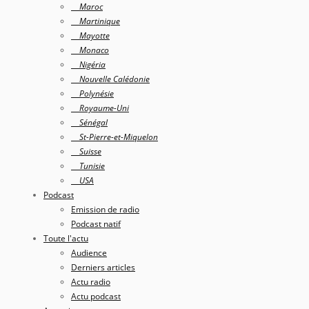
Maroc
Martinique
Mayotte
Monaco
Nigéria
Nouvelle Calédonie
Polynésie
Royaume-Uni
Sénégal
St-Pierre-et-Miquelon
Suisse
Tunisie
USA
Podcast
Emission de radio
Podcast natif
Toute l'actu
Audience
Derniers articles
Actu radio
Actu podcast