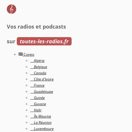
Vos radios et podcasts
sur
toutes-les-radios.fr
Congo
Algérie
Belgique
Canada
Côte d'Ivoire
France
Guadeloupe
Guinée
Guyane
Haîti
Île Maurice
La Réunion
Luxembourg