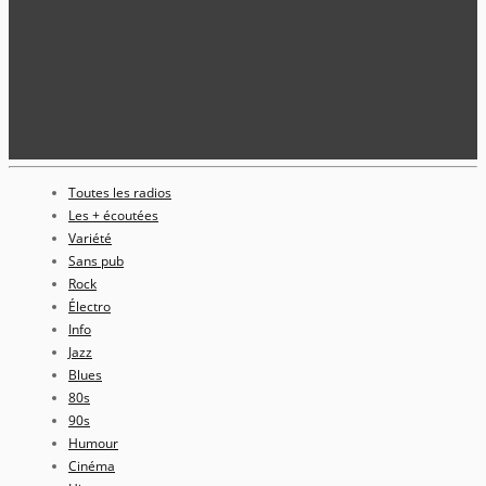
Toutes les radios
Les + écoutées
Variété
Sans pub
Rock
Électro
Info
Jazz
Blues
80s
90s
Humour
Cinéma