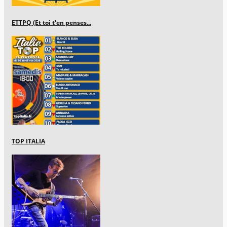
ETTPQ (Et toi t'en penses...
TOP ITALIA