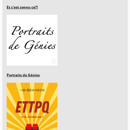
Et c'est connu ça?!
Portraits de Génies