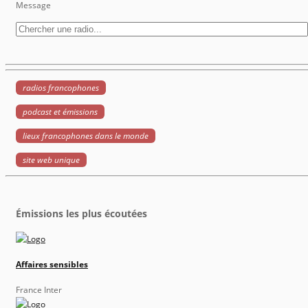
Message
radios francophones
podcast et émissions
lieux francophones dans le monde
site web unique
Émissions les plus écoutées
Affaires sensibles
France Inter