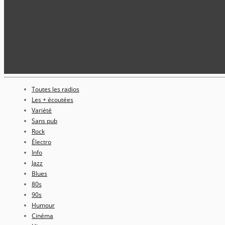
Toutes les radios
Les + écoutées
Variété
Sans pub
Rock
Électro
Info
Jazz
Blues
80s
90s
Humour
Cinéma