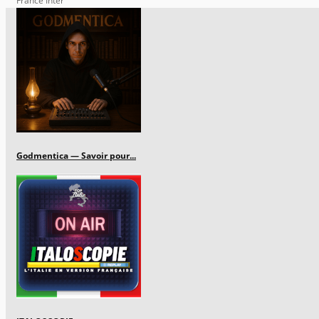
France Inter
Godmentica — Savoir pour...