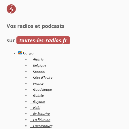
Vos radios et podcasts
sur
toutes-les-radios.fr
Congo
Algérie
Belgique
Canada
Côte d'Ivoire
France
Guadeloupe
Guinée
Guyane
Haîti
Île Maurice
La Réunion
Luxembourg