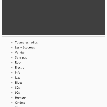
Toutes les radios
Les + écoutées
Variété
Sans pub
Rock
Électro
Info
Jazz
Blues
80s
90s
Humour
Cinéma