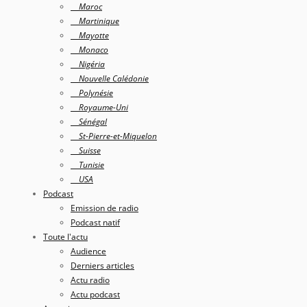
Maroc
Martinique
Mayotte
Monaco
Nigéria
Nouvelle Calédonie
Polynésie
Royaume-Uni
Sénégal
St-Pierre-et-Miquelon
Suisse
Tunisie
USA
Podcast
Emission de radio
Podcast natif
Toute l'actu
Audience
Derniers articles
Actu radio
Actu podcast