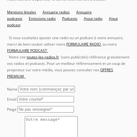
Mentions légales
Annuaire radios
Annuaire
podcasts
Emissions radio
Podcasts
Ajout radio
Ajout
podcast
Si vous souhaitez ajouter une radio ou un podcast à notre annuaire,
merci de bien vouloir utiliser notre
FORMULAIRE RADIO
ou notre
FORMULAIRE PODCAST
Notre site
toutes-les-radios.fr
(sans publicités) référence gratuitement
vos radios et podcasts. Pour un meilleur référencement et un coup de
projecteur sur votre média, vous pouvez consulter nos
OFFRES
PREMIUM
Name
Email
Piege