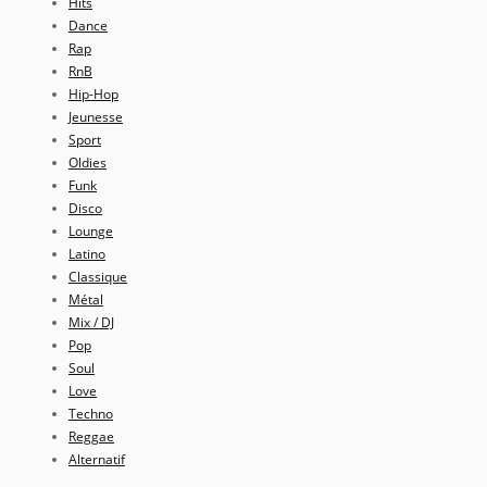
Hits
Dance
Rap
RnB
Hip-Hop
Jeunesse
Sport
Oldies
Funk
Disco
Lounge
Latino
Classique
Métal
Mix / DJ
Pop
Soul
Love
Techno
Reggae
Alternatif