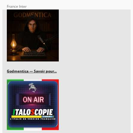
France Inter
Godmentica — Savoir pour...