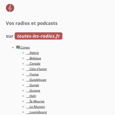
Vos radios et podcasts
sur
toutes-les-radios.fr
Congo
Algérie
Belgique
Canada
Côte d'Ivoire
France
Guadeloupe
Guinée
Guyane
Haîti
Île Maurice
La Réunion
Luxembourg