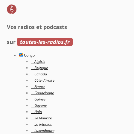
Vos radios et podcasts
sur
toutes-les-radios.fr
Congo
Algérie
Belgique
Canada
Côte d'Ivoire
France
Guadeloupe
Guinée
Guyane
Haîti
Île Maurice
La Réunion
Luxembourg