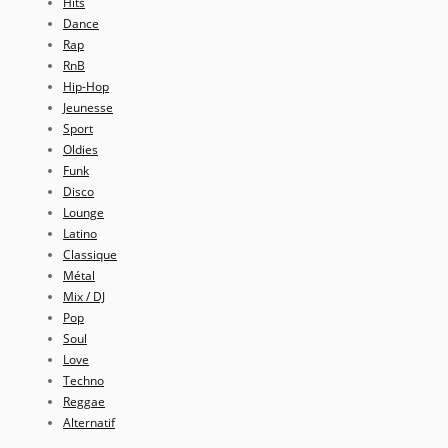
Hits
Dance
Rap
RnB
Hip-Hop
Jeunesse
Sport
Oldies
Funk
Disco
Lounge
Latino
Classique
Métal
Mix / DJ
Pop
Soul
Love
Techno
Reggae
Alternatif