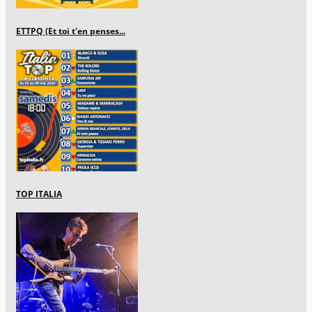
ETTPQ (Et toi t'en penses...
TOP ITALIA