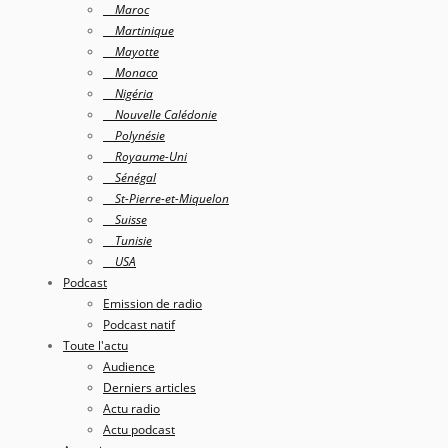
Maroc
Martinique
Mayotte
Monaco
Nigéria
Nouvelle Calédonie
Polynésie
Royaume-Uni
Sénégal
St-Pierre-et-Miquelon
Suisse
Tunisie
USA
Podcast
Emission de radio
Podcast natif
Toute l'actu
Audience
Derniers articles
Actu radio
Actu podcast