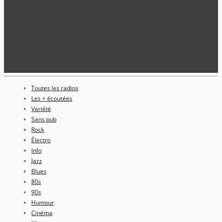
Toutes les radios
Les + écoutées
Variété
Sans pub
Rock
Électro
Info
Jazz
Blues
80s
90s
Humour
Cinéma