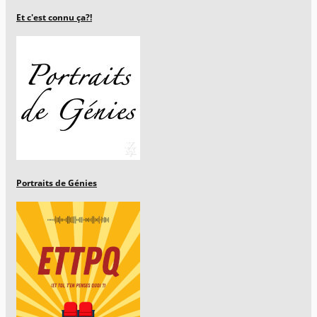
Et c'est connu ça?!
Portraits de Génies