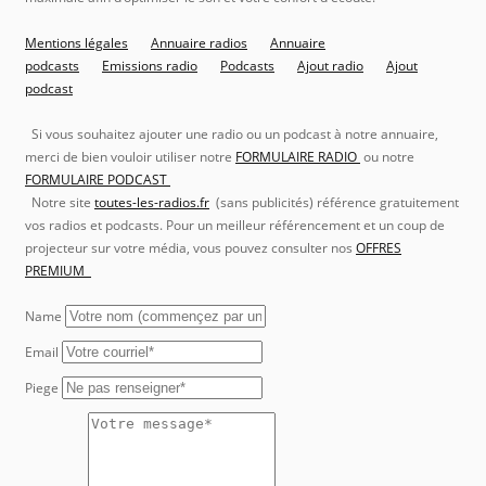
Mentions légales
Annuaire radios
Annuaire
podcasts
Emissions radio
Podcasts
Ajout radio
Ajout
podcast
Si vous souhaitez ajouter une radio ou un podcast à notre annuaire,
merci de bien vouloir utiliser notre
FORMULAIRE RADIO
ou notre
FORMULAIRE PODCAST
Notre site
toutes-les-radios.fr
(sans publicités) référence gratuitement
vos radios et podcasts. Pour un meilleur référencement et un coup de
projecteur sur votre média, vous pouvez consulter nos
OFFRES
PREMIUM
Name
Email
Piege