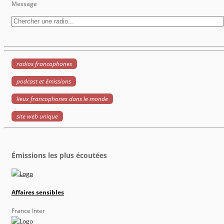
Message
radios francophones
podcast et émissions
lieux francophones dans le monde
site web unique
Émissions les plus écoutées
Affaires sensibles
France Inter