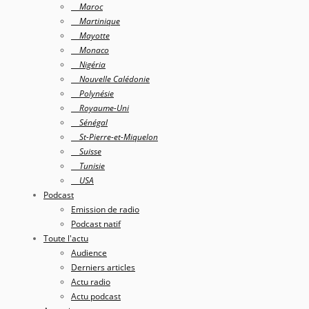
Maroc
Martinique
Mayotte
Monaco
Nigéria
Nouvelle Calédonie
Polynésie
Royaume-Uni
Sénégal
St-Pierre-et-Miquelon
Suisse
Tunisie
USA
Podcast
Emission de radio
Podcast natif
Toute l'actu
Audience
Derniers articles
Actu radio
Actu podcast