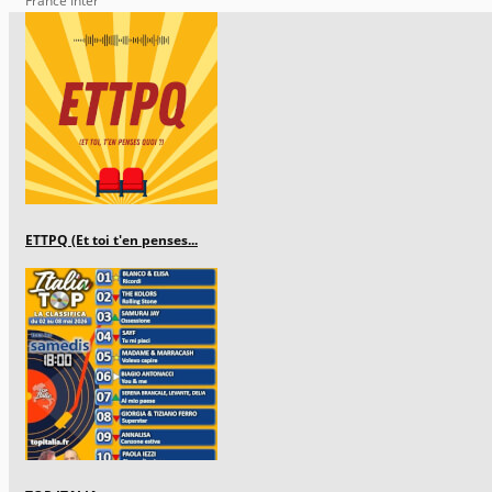
France Inter
ETTPQ (Et toi t'en penses...