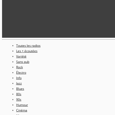
Toutes les radios
Les + écoutées
Variété
Sans pub
Rock
Électro
Info
Jazz
Blues
80s
90s
Humour
Cinéma