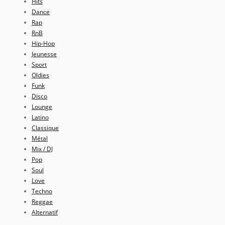
Hits
Dance
Rap
RnB
Hip-Hop
Jeunesse
Sport
Oldies
Funk
Disco
Lounge
Latino
Classique
Métal
Mix / DJ
Pop
Soul
Love
Techno
Reggae
Alternatif