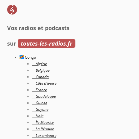
Vos radios et podcasts
sur
toutes-les-radios.fr
Congo
Algérie
Belgique
Canada
Côte d'Ivoire
France
Guadeloupe
Guinée
Guyane
Haîti
Île Maurice
La Réunion
Luxembourg