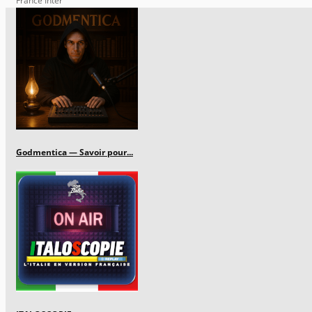
France Inter
Godmentica — Savoir pour...