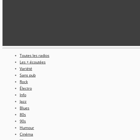
Toutes les radios
Les + écoutées
Variété
Sans pub
Rock
Électro
Info
Jazz
Blues
80s
90s
Humour
Cinéma