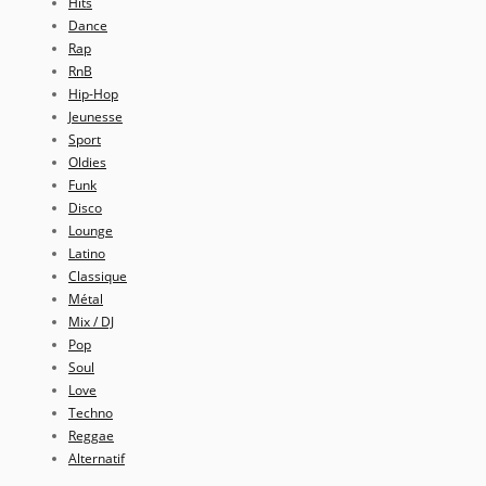
Hits
Dance
Rap
RnB
Hip-Hop
Jeunesse
Sport
Oldies
Funk
Disco
Lounge
Latino
Classique
Métal
Mix / DJ
Pop
Soul
Love
Techno
Reggae
Alternatif