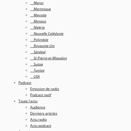
Maroc
Martinique
Mayotte
Monaco
Nigéria
Nouvelle Calédonie
Polynésie
Royaume-Uni
Sénégal
St-Pierre-et-Miquelon
Suisse
Tunisie
USA
Podcast
Emission de radio
Podcast natif
Toute l'actu
Audience
Derniers articles
Actu radio
Actu podcast