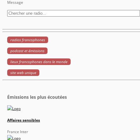
Message
radios francophones
podcast et émissions
lieux francophones dans le monde
site web unique
Émissions les plus écoutées
Affaires sensibles
France Inter