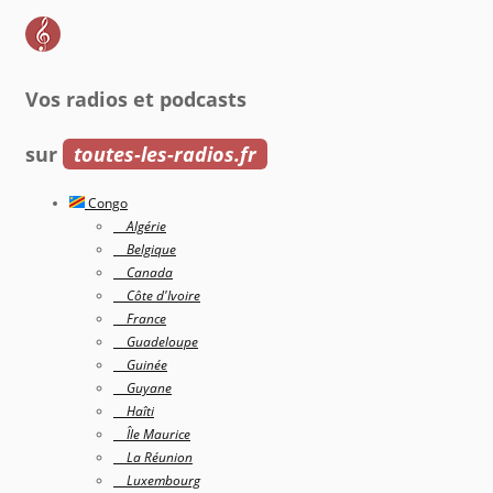
Vos radios et podcasts
sur
toutes-les-radios.fr
Congo
Algérie
Belgique
Canada
Côte d'Ivoire
France
Guadeloupe
Guinée
Guyane
Haîti
Île Maurice
La Réunion
Luxembourg