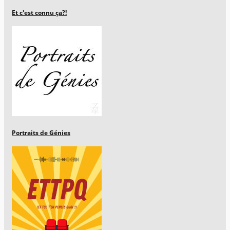
Et c'est connu ça?!
Portraits de Génies