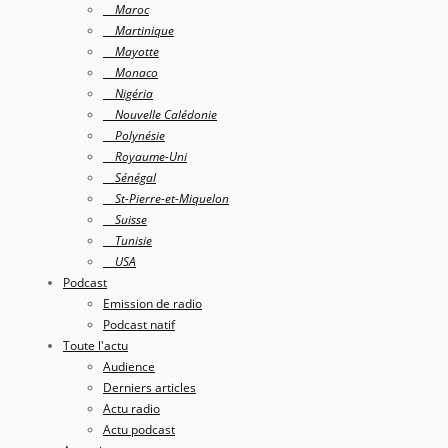
Maroc
Martinique
Mayotte
Monaco
Nigéria
Nouvelle Calédonie
Polynésie
Royaume-Uni
Sénégal
St-Pierre-et-Miquelon
Suisse
Tunisie
USA
Podcast
Emission de radio
Podcast natif
Toute l'actu
Audience
Derniers articles
Actu radio
Actu podcast