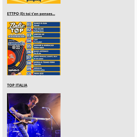
ETTPQ (Et toi t'en penses...
TOP ITALIA