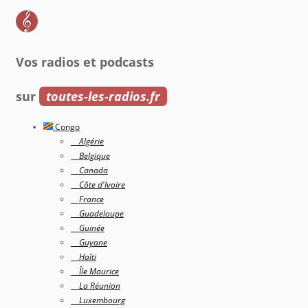
Vos radios et podcasts
sur
toutes-les-radios.fr
Congo
Algérie
Belgique
Canada
Côte d'Ivoire
France
Guadeloupe
Guinée
Guyane
Haîti
Île Maurice
La Réunion
Luxembourg