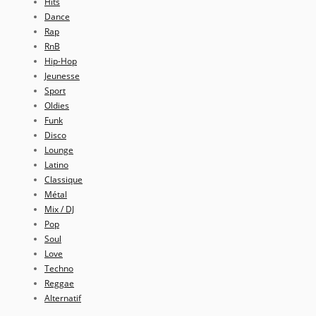
Hits
Dance
Rap
RnB
Hip-Hop
Jeunesse
Sport
Oldies
Funk
Disco
Lounge
Latino
Classique
Métal
Mix / DJ
Pop
Soul
Love
Techno
Reggae
Alternatif