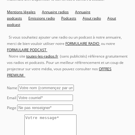
Mentions légales
Annuaire radios
Annuaire
podcasts
Emissions radio
Podcasts
Ajout radio
Ajout
podcast
Si vous souhaitez ajouter une radio ou un podcast à notre annuaire,
merci de bien vouloir utiliser notre
FORMULAIRE RADIO
ou notre
FORMULAIRE PODCAST
Notre site
toutes-les-radios.fr
(sans publicités) référence gratuitement
vos radios et podcasts. Pour un meilleur référencement et un coup de
projecteur sur votre média, vous pouvez consulter nos
OFFRES
PREMIUM
Name
Email
Piege