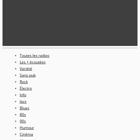
Toutes les radios
Les + écoutées
Variété
Sans pub
Rock
Électro
Info
Jazz
Blues
80s
90s
Humour
Cinéma