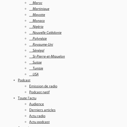
Maroc
Martinique
Mayotte
Monaco
Nigéria
Nouvelle Calédonie
Polynésie
Royaume-Uni
Sénégal
St-Pierre-et-Miquelon
Suisse
Tunisie
USA
Podcast
Emission de radio
Podcast natif
Toute l'actu
Audience
Derniers articles
Actu radio
Actu podcast