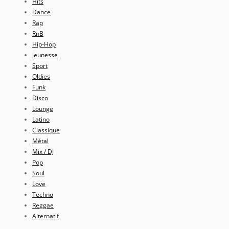
Hits
Dance
Rap
RnB
Hip-Hop
Jeunesse
Sport
Oldies
Funk
Disco
Lounge
Latino
Classique
Métal
Mix / DJ
Pop
Soul
Love
Techno
Reggae
Alternatif