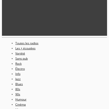
Toutes les radios
Les + écoutées
Variété
Sans pub
Rock
Électro
Info
Jazz
Blues
80s
90s
Humour
Cinéma