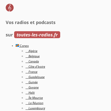
Vos radios et podcasts
sur
toutes-les-radios.fr
Congo
Algérie
Belgique
Canada
Côte d'Ivoire
France
Guadeloupe
Guinée
Guyane
Haîti
Île Maurice
La Réunion
Luxembourg