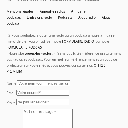
Mentions légales
Annuaire radios
Annuaire
podcasts
Emissions radio
Podcasts
Ajout radio
Ajout
podcast
Si vous souhaitez ajouter une radio ou un podcast à notre annuaire,
merci de bien vouloir utiliser notre
FORMULAIRE RADIO
ou notre
FORMULAIRE PODCAST
Notre site
toutes-les-radios.fr
(sans publicités) référence gratuitement
vos radios et podcasts. Pour un meilleur référencement et un coup de
projecteur sur votre média, vous pouvez consulter nos
OFFRES
PREMIUM
Name
Email
Piege