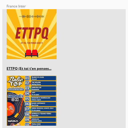
France Inter
ETTPQ (Et toi t'en penses...