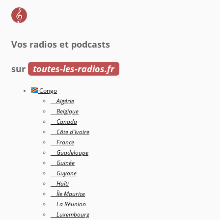
Vos radios et podcasts
sur
toutes-les-radios.fr
Congo
Algérie
Belgique
Canada
Côte d'Ivoire
France
Guadeloupe
Guinée
Guyane
Haîti
Île Maurice
La Réunion
Luxembourg