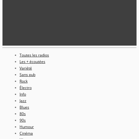
Toutes les radios
Les + écoutées
Variété
Sans pub
Rock
Électro
Info
Jazz
Blues
80s
90s
Humour
Cinéma