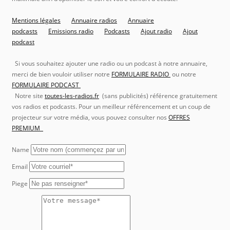
Mentions légales
Annuaire radios
Annuaire
podcasts
Emissions radio
Podcasts
Ajout radio
Ajout
podcast
Si vous souhaitez ajouter une radio ou un podcast à notre annuaire,
merci de bien vouloir utiliser notre
FORMULAIRE RADIO
ou notre
FORMULAIRE PODCAST
Notre site
toutes-les-radios.fr
(sans publicités) référence gratuitement
vos radios et podcasts. Pour un meilleur référencement et un coup de
projecteur sur votre média, vous pouvez consulter nos
OFFRES
PREMIUM
Name
Email
Piege