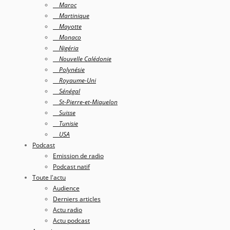
Maroc
Martinique
Mayotte
Monaco
Nigéria
Nouvelle Calédonie
Polynésie
Royaume-Uni
Sénégal
St-Pierre-et-Miquelon
Suisse
Tunisie
USA
Podcast
Emission de radio
Podcast natif
Toute l'actu
Audience
Derniers articles
Actu radio
Actu podcast