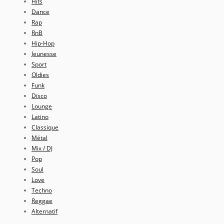
Hits
Dance
Rap
RnB
Hip-Hop
Jeunesse
Sport
Oldies
Funk
Disco
Lounge
Latino
Classique
Métal
Mix / DJ
Pop
Soul
Love
Techno
Reggae
Alternatif