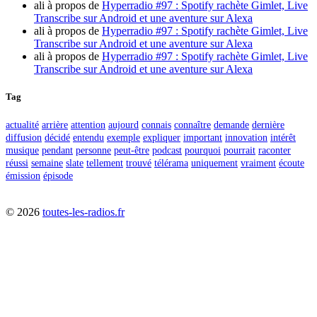
ali
à propos de
Hyperradio #97 : Spotify rachète Gimlet, Live
Transcribe sur Android et une aventure sur Alexa
ali
à propos de
Hyperradio #97 : Spotify rachète Gimlet, Live
Transcribe sur Android et une aventure sur Alexa
ali
à propos de
Hyperradio #97 : Spotify rachète Gimlet, Live
Transcribe sur Android et une aventure sur Alexa
Tag
actualité
arrière
attention
aujourd
connais
connaître
demande
dernière
diffusion
décidé
entendu
exemple
expliquer
important
innovation
intérêt
musique
pendant
personne
peut-être
podcast
pourquoi
pourrait
raconter
réussi
semaine
slate
tellement
trouvé
télérama
uniquement
vraiment
écoute
émission
épisode
©
2026
toutes-les-radios.fr