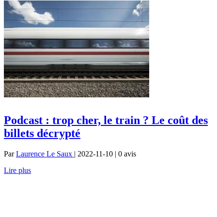
Podcast : trop cher, le train ? Le coût des
billets décrypté
Par
Laurence Le Saux
| 2022-11-10 | 0
avis
Lire plus