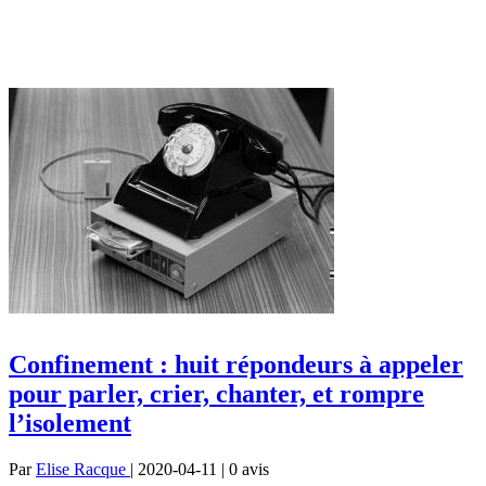
Confinement : huit répondeurs à appeler
pour parler, crier, chanter, et rompre
l’isolement
Par
Elise Racque
| 2020-04-11 | 0
avis