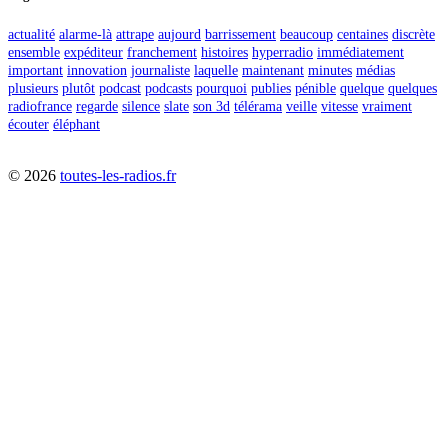
actualité
alarme-là
attrape
aujourd
barrissement
beaucoup
centaines
discrète
ensemble
expéditeur
franchement
histoires
hyperradio
immédiatement
important
innovation
journaliste
laquelle
maintenant
minutes
médias
plusieurs
plutôt
podcast
podcasts
pourquoi
publies
pénible
quelque
quelques
radiofrance
regarde
silence
slate
son 3d
télérama
veille
vitesse
vraiment
écouter
éléphant
©
2026
toutes-les-radios.fr