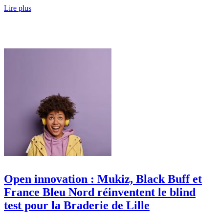
Lire plus
Open innovation : Mukiz, Black Buff et
France Bleu Nord réinventent le blind
test pour la Braderie de Lille