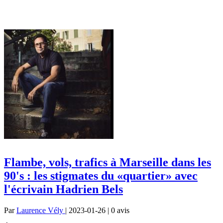
Flambe, vols, trafics à Marseille dans les
90's : les stigmates du «quartier» avec
l'écrivain Hadrien Bels
Par
Laurence Vély
| 2023-01-26 | 0
avis