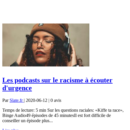
Les podcasts sur le racisme à écouter
d'urgence
Par
Slate.fr
| 2020-06-12 | 0
avis
Temps de lecture: 5 min Sur les questions raciales: «Kiffe ta race»,
Binge Audio49 épisodes de 45 minutesIl est fort difficile de
conseiller un épisode plus...