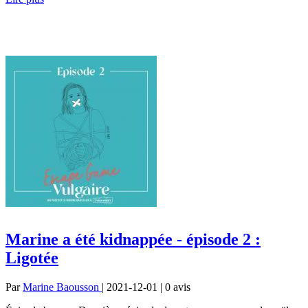
Marine a été kidnappée - épisode 2 :
Ligotée
Par
Marine Baousson
| 2021-12-01 | 0
avis