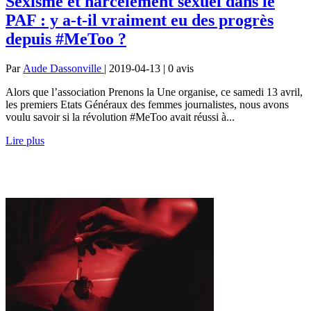
Sexisme et harcèlement sexuel dans le
PAF : y a-t-il vraiment eu des progrès
depuis #MeToo ?
Par
Aude Dassonville
| 2019-04-13 | 0
avis
Alors que l’association Prenons la Une organise, ce samedi 13 avril,
les premiers Etats Généraux des femmes journalistes, nous avons
voulu savoir si la révolution #MeToo avait réussi à...
Lire plus