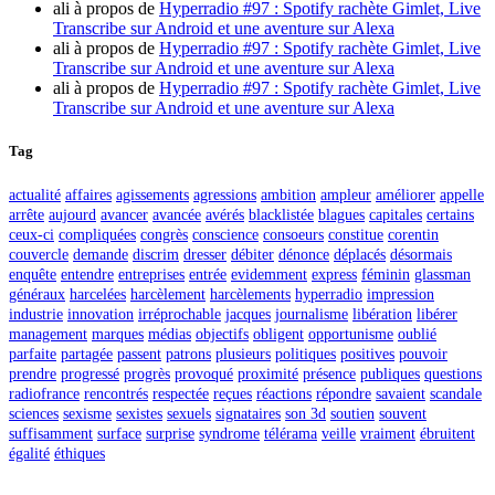
ali
à propos de
Hyperradio #97 : Spotify rachète Gimlet, Live
Transcribe sur Android et une aventure sur Alexa
ali
à propos de
Hyperradio #97 : Spotify rachète Gimlet, Live
Transcribe sur Android et une aventure sur Alexa
ali
à propos de
Hyperradio #97 : Spotify rachète Gimlet, Live
Transcribe sur Android et une aventure sur Alexa
Tag
actualité
affaires
agissements
agressions
ambition
ampleur
améliorer
appelle
arrête
aujourd
avancer
avancée
avérés
blacklistée
blagues
capitales
certains
ceux-ci
compliquées
congrès
conscience
consoeurs
constitue
corentin
couvercle
demande
discrim
dresser
débiter
dénonce
déplacés
désormais
enquête
entendre
entreprises
entrée
evidemment
express
féminin
glassman
généraux
harcelées
harcèlement
harcèlements
hyperradio
impression
industrie
innovation
irréprochable
jacques
journalisme
libération
libérer
management
marques
médias
objectifs
obligent
opportunisme
oublié
parfaite
partagée
passent
patrons
plusieurs
politiques
positives
pouvoir
prendre
progressé
progrès
provoqué
proximité
présence
publiques
questions
radiofrance
rencontrés
respectée
reçues
réactions
répondre
savaient
scandale
sciences
sexisme
sexistes
sexuels
signataires
son 3d
soutien
souvent
suffisamment
surface
surprise
syndrome
télérama
veille
vraiment
ébruitent
égalité
éthiques