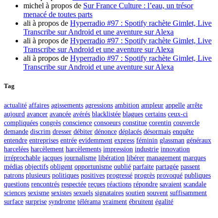
michel
à propos de
Sur France Culture : l’eau, un trésor
menacé de toutes parts
ali
à propos de
Hyperradio #97 : Spotify rachète Gimlet, Live
Transcribe sur Android et une aventure sur Alexa
ali
à propos de
Hyperradio #97 : Spotify rachète Gimlet, Live
Transcribe sur Android et une aventure sur Alexa
ali
à propos de
Hyperradio #97 : Spotify rachète Gimlet, Live
Transcribe sur Android et une aventure sur Alexa
Tag
actualité
affaires
agissements
agressions
ambition
ampleur
appelle
arrête
aujourd
avancer
avancée
avérés
blacklistée
blagues
certains
ceux-ci
compliquées
congrès
conscience
consoeurs
constitue
corentin
couvercle
demande
discrim
dresser
débiter
dénonce
déplacés
désormais
enquête
entendre
entreprises
entrée
evidemment
express
féminin
glassman
généraux
harcelées
harcèlement
harcèlements
impression
industrie
innovation
irréprochable
jacques
journalisme
libération
libérer
management
marques
médias
objectifs
obligent
opportunisme
oublié
parfaite
partagée
passent
patrons
plusieurs
politiques
positives
progressé
progrès
provoqué
publiques
questions
rencontrés
respectée
reçues
réactions
répondre
savaient
scandale
sciences
sexisme
sexistes
sexuels
signataires
soutien
souvent
suffisamment
surface
surprise
syndrome
télérama
vraiment
ébruitent
égalité