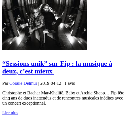
“Sessions unik” sur Fip : la musique à
deux, c’est mieux
Par
Coralie Delmur
| 2019-04-12 | 1
avis
Christophe et Bachar Mar-Khalifé, Babx et Archie Shepp… Fip fête
cinq ans de duos inattendus et de rencontres musicales inédites avec
un concert exceptionnel.
Lire plus