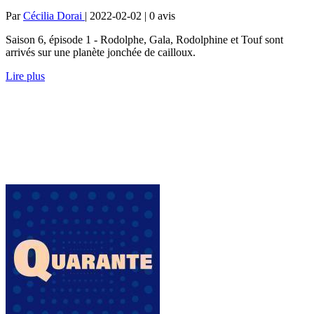
Par
Cécilia Dorai
| 2022-02-02 | 0
avis
Saison 6, épisode 1 - Rodolphe, Gala, Rodolphine et Touf sont
arrivés sur une planète jonchée de cailloux.
Lire plus