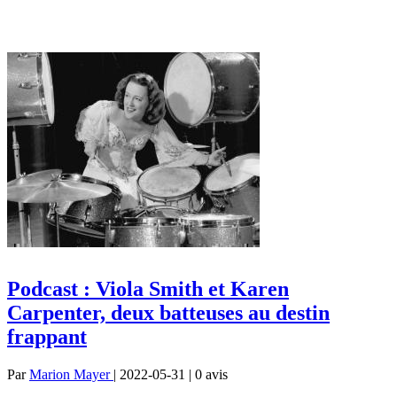
Podcast : Viola Smith et Karen
Carpenter, deux batteuses au destin
frappant
Par
Marion Mayer
| 2022-05-31 | 0
avis