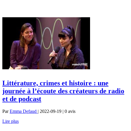
Littérature, crimes et histoire : une
journée à l’écoute des créateurs de radio
et de podcast
Par
Emma Defaud
| 2022-09-19 | 0
avis
Lire plus