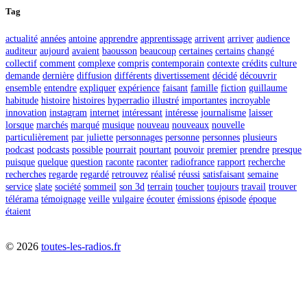
Tag
actualité
années
antoine
apprendre
apprentissage
arrivent
arriver
audience
auditeur
aujourd
avaient
baousson
beaucoup
certaines
certains
changé
collectif
comment
complexe
compris
contemporain
contexte
crédits
culture
demande
dernière
diffusion
différents
divertissement
décidé
découvrir
ensemble
entendre
expliquer
expérience
faisant
famille
fiction
guillaume
habitude
histoire
histoires
hyperradio
illustré
importantes
incroyable
innovation
instagram
internet
intéressant
intéresse
journalisme
laisser
lorsque
marchés
marqué
musique
nouveau
nouveaux
nouvelle
particulièrement
par juliette
personnages
personne
personnes
plusieurs
podcast
podcasts
possible
pourrait
pourtant
pouvoir
premier
prendre
presque
puisque
quelque
question
raconte
raconter
radiofrance
rapport
recherche
recherches
regarde
regardé
retrouvez
réalisé
réussi
satisfaisant
semaine
service
slate
société
sommeil
son 3d
terrain
toucher
toujours
travail
trouver
télérama
témoignage
veille
vulgaire
écouter
émissions
épisode
époque
étaient
©
2026
toutes-les-radios.fr