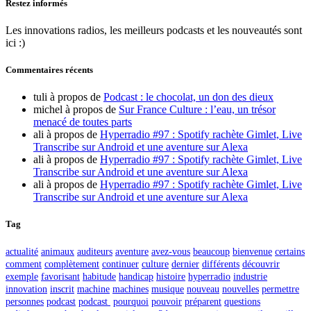
Restez informés
Les innovations radios, les meilleurs podcasts et les nouveautés sont
ici :)
Commentaires récents
tuli
à propos de
Podcast : le chocolat, un don des dieux
michel
à propos de
Sur France Culture : l’eau, un trésor
menacé de toutes parts
ali
à propos de
Hyperradio #97 : Spotify rachète Gimlet, Live
Transcribe sur Android et une aventure sur Alexa
ali
à propos de
Hyperradio #97 : Spotify rachète Gimlet, Live
Transcribe sur Android et une aventure sur Alexa
ali
à propos de
Hyperradio #97 : Spotify rachète Gimlet, Live
Transcribe sur Android et une aventure sur Alexa
Tag
actualité
animaux
auditeurs
aventure
avez-vous
beaucoup
bienvenue
certains
comment
complètement
continuer
culture
dernier
différents
découvrir
exemple
favorisant
habitude
handicap
histoire
hyperradio
industrie
innovation
inscrit
machine
machines
musique
nouveau
nouvelles
permettre
personnes
podcast
podcast
pourquoi
pouvoir
préparent
questions