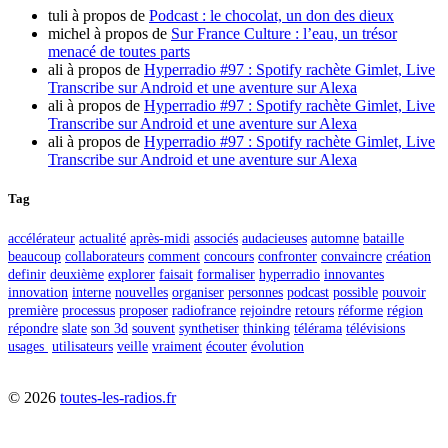
tuli
à propos de
Podcast : le chocolat, un don des dieux
michel
à propos de
Sur France Culture : l’eau, un trésor
menacé de toutes parts
ali
à propos de
Hyperradio #97 : Spotify rachète Gimlet, Live
Transcribe sur Android et une aventure sur Alexa
ali
à propos de
Hyperradio #97 : Spotify rachète Gimlet, Live
Transcribe sur Android et une aventure sur Alexa
ali
à propos de
Hyperradio #97 : Spotify rachète Gimlet, Live
Transcribe sur Android et une aventure sur Alexa
Tag
accélérateur
actualité
après-midi
associés
audacieuses
automne
bataille
beaucoup
collaborateurs
comment
concours
confronter
convaincre
création
definir
deuxième
explorer
faisait
formaliser
hyperradio
innovantes
innovation
interne
nouvelles
organiser
personnes
podcast
possible
pouvoir
première
processus
proposer
radiofrance
rejoindre
retours
réforme
région
répondre
slate
son 3d
souvent
synthetiser
thinking
télérama
télévisions
usages
utilisateurs
veille
vraiment
écouter
évolution
©
2026
toutes-les-radios.fr