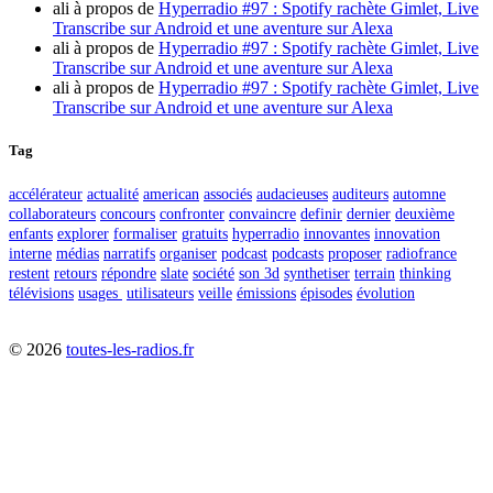
ali
à propos de
Hyperradio #97 : Spotify rachète Gimlet, Live
Transcribe sur Android et une aventure sur Alexa
ali
à propos de
Hyperradio #97 : Spotify rachète Gimlet, Live
Transcribe sur Android et une aventure sur Alexa
ali
à propos de
Hyperradio #97 : Spotify rachète Gimlet, Live
Transcribe sur Android et une aventure sur Alexa
Tag
accélérateur
actualité
american
associés
audacieuses
auditeurs
automne
collaborateurs
concours
confronter
convaincre
definir
dernier
deuxième
enfants
explorer
formaliser
gratuits
hyperradio
innovantes
innovation
interne
médias
narratifs
organiser
podcast
podcasts
proposer
radiofrance
restent
retours
répondre
slate
société
son 3d
synthetiser
terrain
thinking
télévisions
usages
utilisateurs
veille
émissions
épisodes
évolution
©
2026
toutes-les-radios.fr