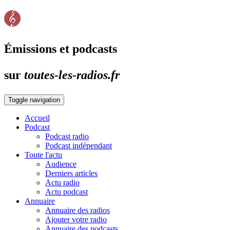
Émissions et podcasts
sur
toutes-les-radios.fr
Toggle navigation
Accueil
Podcast
Podcast radio
Podcast indépendant
Toute l'actu
Audience
Derniers articles
Actu radio
Actu podcast
Annuaire
Annuaire des radios
Ajouter votre radio
Annuaire des podcasts