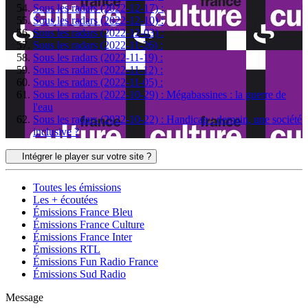
Sous les radars (2022-12-17) :
Sous les radars (2022-12-10) :
Sous les radars (2022-12-03) :
Sous les radars (2022-11-26) :
Sous les radars (2022-11-19) :
Sous les radars (2022-11-12) :
Sous les radars (2022-11-05) :
Sous les radars (2022-10-29) : Mégabassines : la guerre de
l'eau
Sous les radars (2022-10-22) : Handicap : demain, une société
inclusive ?
Intégrer le player sur votre site ?
Toutes les émissions
Les + écoutées
Émissions France Bleu
Émissions France Culture
Émissions France Inter
Émissions RTL
Émissions Fun Radio France
Émissions Sud Radio
Message