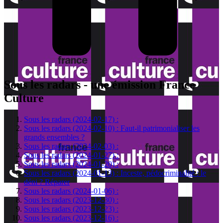
Sous les radars - une émission France
Culture
Sous les radars (2024-02-17) :
Sous les radars (2024-02-10) : Faut-il patrimonialiser les
grands ensembles ?
Sous les radars (2024-02-03) :
Sous les radars (2024-01-27) :
Sous les radars (2024-01-20) :
Sous les radars (2024-01-13) : Inceste, pédocriminalité : le
déni ? Réparer
Sous les radars (2024-01-06) :
Sous les radars (2023-12-30) :
Sous les radars (2023-12-23) :
Sous les radars (2023-12-16) :