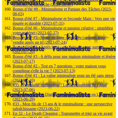
rebooster sa démarche (2023-08-07)
Bonus d’été #8 - Minimalisme et Partage des Tâches (2023-
08-03)
Bonus d'été #7 - Minimalisme et Seconde Main : Vers une vie
épurée et durable (2023-07-31)
Bonus d'été #6 - Minimalisme et passion créative : simplifiez
votre matériel (2023-07-27)
Bonus d'été #5 - Vente en ligne simplifiée : astuces pour
vendre après un tri (2023-07-24)
Bonus d'été #4 - Après le tri : que faire de votre surplus
(2023-07-20)
Bonus d'été #3 - 6 défis pour une maison minimaliste et légère
(2023-07-17)
Bonus d'été #2 - Test en 7 questions : votre maison vous
complique-t'elle la vie ? (2023-07-13)
Bonus d'été #1 - La valise minimaliste pour un été sans stress
(2023-07-10)
#35 - Parentalité minimaliste : Le récit inspirant de Chloé
(2023-07-06)
#34 - Minimalisme Digital : se libérer du Bazar en Ligne
(2023-06-29)
#33 - Mon fils de 13 ans & le minimalisme : une perspective
rafraîchissante (2023-06-22)
Ep 32 - Le Death Cleaning : Transmettre et trier sa vie avant