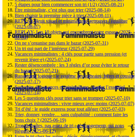
5 étapes pour bien commencer son tri (1/2) (2025-08-21)
Être minimaliste, c’est plus que trier (2025-08-14)
Bien choisir la première pièce à trier (2025-08-11)
REPLAY-Bruit visuel et minimalisme: retrouver l'équilibre
(2025-08-07)
REPLAY- Les 10 objets qui encombrent notre espace (2025-
08-04)
On ne s’organise pas dans le bazar (2025-07-31)
Un tri qui part de l’intérieur (2025-07-29)
Vacances minimalistes : 4 clés pour partir sans pression (et
revenir léger·e) (2025-07-24)
Rester désencombrée : les 3 règles d’or pour éviter le retour
du bazar (2025-07-21)
Rangement logique : le système des jumeaux, frères et cousins
(2025-07-17)
Souvenirs de vacances et minimalisme : garder l’essentiel
(2025-07-14)
Les 5 questions clés pour trier sans se tromper (2025-07-10)
Vacances minimalistes : vivre mieux avec moins (2025-07-07)
Tri d’été : le guide express pour tout alléger (2025-07-03)
Trier, donner, vendre… sans culpabilité : comment faire les
bons choix ? (2025-06-19)
Trop de boîtes, pas assez de tri : ces rangements qui nous
piègent (2025-06-12)
Faire le tri chez les autres : décès, déménagement, et charge