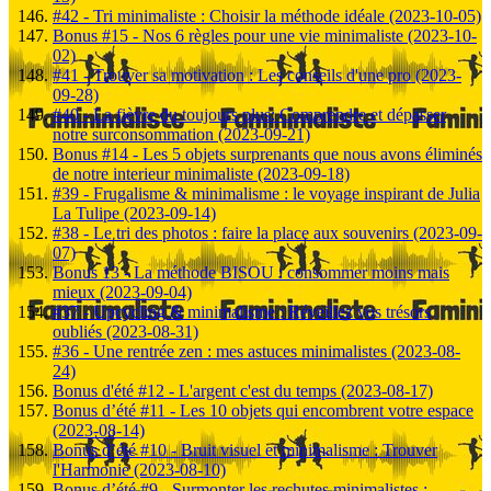
#42 - Tri minimaliste : Choisir la méthode idéale (2023-10-05)
Bonus #15 - Nos 6 règles pour une vie minimaliste (2023-10-
02)
#41 - Trouver sa motivation : Les conseils d'une pro (2023-
09-28)
#40 - La fièvre du toujours plus: Comprendre et dépasser
notre surconsommation (2023-09-21)
Bonus #14 - Les 5 objets surprenants que nous avons éliminés
de notre interieur minimaliste (2023-09-18)
#39 - Frugalisme & minimalisme : le voyage inspirant de Julia
La Tulipe (2023-09-14)
#38 - Le tri des photos : faire la place aux souvenirs (2023-09-
07)
Bonus 13 - La méthode BISOU : consommer moins mais
mieux (2023-09-04)
#37 - Upcycling & minimalisme : Réveillez vos trésors
oubliés (2023-08-31)
#36 - Une rentrée zen : mes astuces minimalistes (2023-08-
24)
Bonus d'été #12 - L'argent c'est du temps (2023-08-17)
Bonus d’été #11 - Les 10 objets qui encombrent votre espace
(2023-08-14)
Bonus d’été #10 - Bruit visuel et minimalisme : Trouver
l'Harmonie (2023-08-10)
Bonus d’été #9 - Surmonter les rechutes minimalistes :