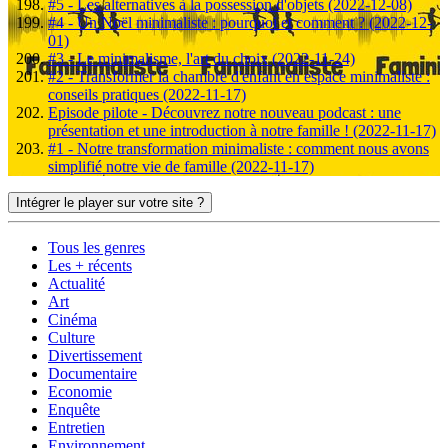
#5 - Les alternatives à la possession d'objets (2022-12-08)
#4 - Un Noël minimaliste : pourquoi et comment ? (2022-12-
01)
#3 - Le minimalisme, l'art du choix (2022-11-24)
#2 - Transformer la chambre d'enfant en espace minimaliste :
conseils pratiques (2022-11-17)
Episode pilote - Découvrez notre nouveau podcast : une
présentation et une introduction à notre famille ! (2022-11-17)
#1 - Notre transformation minimaliste : comment nous avons
simplifié notre vie de famille (2022-11-17)
Intégrer le player sur votre site ?
Tous les genres
Les + récents
Actualité
Art
Cinéma
Culture
Divertissement
Documentaire
Economie
Enquête
Entretien
Environnement