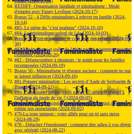
Tulipe (2024-10-24)
REDIFF- Organisation familiale et minimalisme : Mode
d'emploi avec Fanny Levêque (2024-10-17)
Bonus 52 - 4 Défis minimalistes à relever en famille (2024-
10-14)
#85- Le piège du "c'est pratique" (2024-10-10)
#84- Le minimalisme coloré de Léa (2024-10-03)
Bonus 51-Trier et organiser le coin jeux des enfants (2024-09-
30)
#83-Minimalisme et quête de l'objet parfait : comment trouver
l'équilibre (2024-09-26)
#82 - Désencombrer à plusieurs : le guide pour les familles
recomposées (2024-09-19)
Bonus 50 - Minimalisme et réseaux sociaux : comment ne pas
se laisser influencer (2024-09-16)
#81-Potager minimaliste : Les secrets d’Aude de Serfouette &
Binette (2024-09-12)
#80- Consommer moins, vivre mieux : Comment résister à
l'inflation du mode de vie ? (2024-09-05)
Bonus 49- Le mensonge de nos placards Pourquoi on sous-
estime nos possessions (2024-09-02)
#79-La zone tampon : votre alliée pour un tri sans stress
(2024-08-29)
#78 - Détacher l'émotionnel : comment dire adieu à vos objets
avec sérénité (2024-08-22)