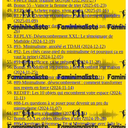
#94-Le bazar organisé décrypté (2025-01-27)
Bonus 55 - Vaincre la flemme de trier (2025-01-23)
REPLAY- Acheter moins, vivre mieux (2025-01-16)
REPLAY- Détecter et combattre l’encombrement quotidien
(2025-01-09)
REPLAY- Se lancer dans le minimalisme pas à pas (2024-12-
26)
REPLAY- Désencombrement XXL: Le témoignage de
Mathilde (2024-12-19)
#93- Minimalisme, anxiété et TDAH (2024-12-12)
#92- Les côtés casse-pied du minimalisme (et pourquoi ça en
vaut la peine) (2024-12-05)
#91-Un tri efficace, ça se prépare ! (2024-11-28)
Bonus 54- Motiver ses parents à désencombrer leur maison
(2024-11-25)
#90-Comment devenir minimaliste ? (2024-11-21)
#89-Minimalisme, désencombrement : comment transformer
nos regrets en force (2024-11-14)
REDIFF: Les 10 objets qui encombrent votre espace (2024-
11-11)
#88-Les questions à se poser pour devenir un pro du
minimalisme (2024-11-07)
#87 -Trier sans s’éparpiller (2024-10-31)
Bonus 53- Les objets obsolètes à trier (2024-10-28)
#86-Questions-Réponses : Tri et Minimalisme avec Julia la