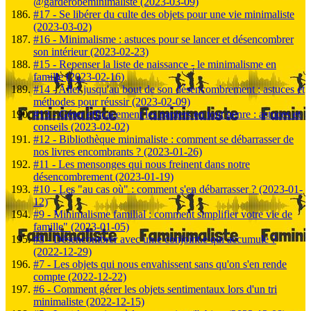
@garderobeminimaliste (2023-03-09)
#17 - Se libérer du culte des objets pour une vie minimaliste
(2023-03-02)
#16 - Minimalisme : astuces pour se lancer et désencombrer
son intérieur (2023-02-23)
#15 - Repenser la liste de naissance - le minimalisme en
famille (2023-02-16)
#14 - Aller jusqu'au bout de son désencombrement : astuces et
méthodes pour réussir (2023-02-09)
#13 - Gérer efficacement les papiers en tout genre : astuces et
conseils (2023-02-02)
#12 - Bibliothèque minimaliste : comment se débarrasser de
nos livres encombrants ? (2023-01-26)
#11 - Les mensonges qui nous freinent dans notre
désencombrement (2023-01-19)
#10 - Les "au cas où" : comment s'en débarrasser ? (2023-01-
12)
#9 - Minimalisme familial : comment simplifier votre vie de
famille" (2023-01-05)
#8 - Désencombrer avec un.e conjoint.e qui accumule ?
(2022-12-29)
#7 - Les objets qui nous envahissent sans qu'on s'en rende
compte (2022-12-22)
#6 - Comment gérer les objets sentimentaux lors d'un tri
minimaliste (2022-12-15)