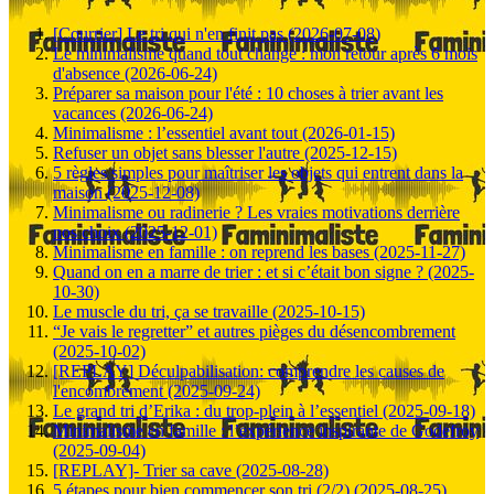
[Courrier] Le tri qui n'en finit pas (2026-07-08)
Le minimalisme quand tout change : mon retour après 6 mois
d'absence (2026-06-24)
Préparer sa maison pour l'été : 10 choses à trier avant les
vacances (2026-06-24)
Minimalisme : l’essentiel avant tout (2026-01-15)
Refuser un objet sans blesser l'autre (2025-12-15)
5 règles simples pour maîtriser les objets qui entrent dans la
maison (2025-12-08)
Minimalisme ou radinerie ? Les vraies motivations derrière
nos choix (2025-12-01)
Minimalisme en famille : on reprend les bases (2025-11-27)
Quand on en a marre de trier : et si c’était bon signe ? (2025-
10-30)
Le muscle du tri, ça se travaille (2025-10-15)
“Je vais le regretter” et autres pièges du désencombrement
(2025-10-02)
[REPLAY] Déculpabilisation: comprendre les causes de
l'encombrement (2025-09-24)
Le grand tri d’Erika : du trop-plein à l’essentiel (2025-09-18)
Minimalisme en famille : l’expérience inspirante de Godefroy
(2025-09-04)
[REPLAY]- Trier sa cave (2025-08-28)
5 étapes pour bien commencer son tri (2/2) (2025-08-25)