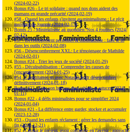
(2024-02-22)
Bonus #26 - Le tri solidaire : quand nos dons aident des
mamans en grande précarité (2024-02-19)
#58 - Quand les enfants s'invitent au minimalisme : Le récit
inspirant de Joannie (2024-02-15)
Bonus 25 - Minimalisme au quotidien: Nos 4 routines (2024-
02-12)
#57 - Développement personnel & minimalisme : faire le tri
dans les outils (2024-02-08)
#56 - Désencombrement XXL: Le témoignage de Mathilde
(2024-02-01)
Bonus #24 - Trier les jeux de société (2024-01-29)
#55 - Déculpabilisation : Comprendre les causes de
l'encombrement (2024-01-25)
#54 - Consultation tri avec Natasha pour désencombrer
définitivement (2024-01-18)
Bonus #23 - Trier son bureau: mes critères et astuces (2024-
01-11)
Bonus #22 - 4 défis minimalistes pour se simplifier 2024
(2024-01-04)
Bonus #21 - La différence entre garder, stocker et accumuler
(2023-12-28)
#53 - Quand les enfants réclament : gérer les demandes sans
fin (2023-12-21)
#52 - Choisir le présent, avoir confiance en l'avenir : approche