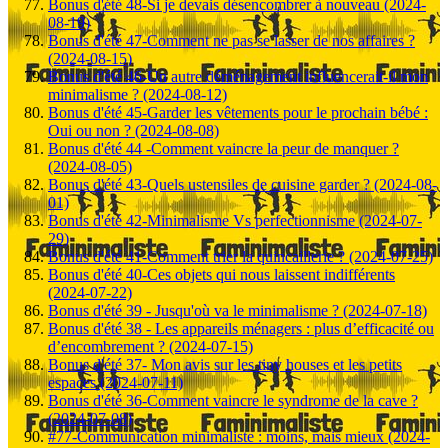
Bonus d'été 48-Si je devais désencombrer à nouveau (2024-
08-19)
Bonus d'été 47-Comment ne pas se lasser de nos affaires ?
(2024-08-15)
Bonus d'été 46-Un autre déménagement influencerait-il mon
minimalisme ? (2024-08-12)
Bonus d'été 45-Garder les vêtements pour le prochain bébé :
Oui ou non ? (2024-08-08)
Bonus d'été 44 -Comment vaincre la peur de manquer ?
(2024-08-05)
Bonus d'été 43-Quels ustensiles de cuisine garder ? (2024-08-
01)
Bonus d'été 42-Minimalisme Vs perfectionnisme (2024-07-
29)
Bonus d'été 41-Comment trier la quincaillerie ? (2024-07-25)
Bonus d'été 40-Ces objets qui nous laissent indifférents
(2024-07-22)
Bonus d'été 39 - Jusqu'où va le minimalisme ? (2024-07-18)
Bonus d'été 38 - Les appareils ménagers : plus d’efficacité ou
d’encombrement ? (2024-07-15)
Bonus d'été 37- Mon avis sur les tiny houses et les petits
espaces (2024-07-11)
Bonus d'été 36-Comment vaincre le syndrome de la cave ?
(2024-07-08)
#77-Communication minimaliste : moins, mais mieux (2024-