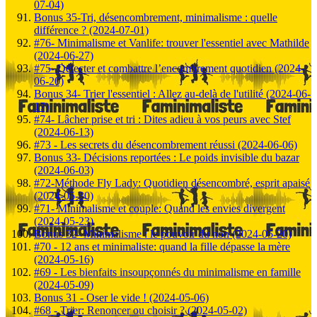
07-04)
Bonus 35-Tri, désencombrement, minimalisme : quelle
différence ? (2024-07-01)
#76- Minimalisme et Vanlife: trouver l'essentiel avec Mathilde
(2024-06-27)
#75- Détecter et combattre l’encombrement quotidien (2024-
06-20)
Bonus 34- Trier l'essentiel : Allez au-delà de l'utilité (2024-06-
17)
#74- Lâcher prise et tri : Dites adieu à vos peurs avec Stef
(2024-06-13)
#73 - Les secrets du désencombrement réussi (2024-06-06)
Bonus 33- Décisions reportées : Le poids invisible du bazar
(2024-06-03)
#72-Méthode Fly Lady: Quotidien désencombré, esprit apaisé
(2024-05-30)
#71- Minimalisme et couple: Quand les envies divergent
(2024-05-23)
Bonus 32- Minimalisme : le pouvoir du non (2024-05-20)
#70 - 12 ans et minimaliste: quand la fille dépasse la mère
(2024-05-16)
#69 - Les bienfaits insoupçonnés du minimalisme en famille
(2024-05-09)
Bonus 31 - Oser le vide ! (2024-05-06)
#68 - Trier: Renoncer ou choisir ? (2024-05-02)