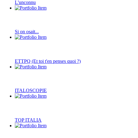
L'unconnu
Si on osait...
ETTPQ (Et toi t'en penses quoi ?)
ITALOSCOPIE
TOP ITALIA