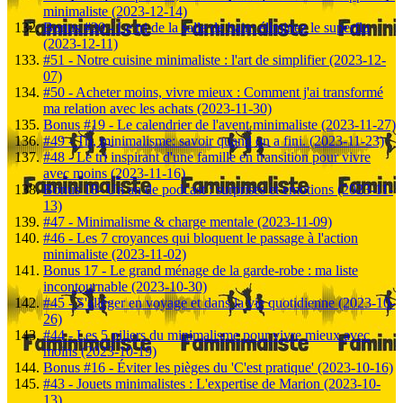
minimaliste (2023-12-14)
Bonus #20 - Le tri de la salle de bain: éliminez le superflu
(2023-12-11)
#51 - Notre cuisine minimaliste : l'art de simplifier (2023-12-
07)
#50 - Acheter moins, vivre mieux : Comment j'ai transformé
ma relation avec les achats (2023-11-30)
Bonus #19 - Le calendrier de l'avent minimaliste (2023-11-27)
#49 - Tri, minimalisme: savoir quand on a fini. (2023-11-23)
#48 - Le tri inspirant d'une famille en transition pour vivre
avec moins (2023-11-16)
Bonus 18- Un an de podcast : surprises et emotions (2023-11-
13)
#47 - Minimalisme & charge mentale (2023-11-09)
#46 - Les 7 croyances qui bloquent le passage à l'action
minimaliste (2023-11-02)
Bonus 17 - Le grand ménage de la garde-robe : ma liste
incontournable (2023-10-30)
#45 - S'alléger en voyage et dans la vie quotidienne (2023-10-
26)
#44 - Les 5 piliers du minimalisme pour vivre mieux avec
moins (2023-10-19)
Bonus #16 - Éviter les pièges du 'C'est pratique' (2023-10-16)
#43 - Jouets minimalistes : L'expertise de Marion (2023-10-
13)