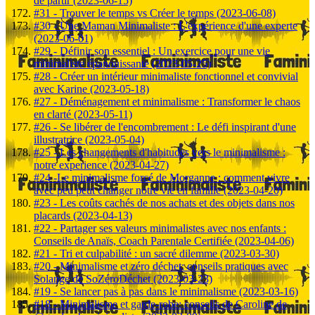
de partir (2023-06-15)
#31 - Trouver le temps vs Créer le temps (2023-06-08)
#30 - Une Maman Minimaliste : L'expérience d'une experte
(2023-06-01)
#29 - Définir son essentiel : Un exercice pour une vie
minimaliste épanouissante (2023-05-25)
#28 - Créer un intérieur minimaliste fonctionnel et convivial
avec Karine (2023-05-18)
#27 - Déménagement et minimalisme : Transformer le chaos
en clarté (2023-05-11)
#26 - Se libérer de l'encombrement : Le défi inspirant d'une
illustratrice (2023-05-04)
#25 - Les changements d'habitudes vers le minimalisme :
notre experience (2023-04-27)
#24 -Le minimalisme forcé de Morganne : comment vivre
avec peu peut changer notre vie en famille (2023-04-20)
#23 - Les coûts cachés de nos achats et des objets dans nos
placards (2023-04-13)
#22 - Partager ses valeurs minimalistes avec nos enfants :
Conseils de Anaïs, Coach Parentale Certifiée (2023-04-06)
#21 - Tri et culpabilité : un sacré dilemme (2023-03-30)
#20 - Minimalisme et zéro déchet: conseils pratiques avec
Solange de SoZéroDéchet (2023-03-23)
#19 - Se lancer pas à pas dans le minimalisme (2023-03-16)
#18 - Minimalisme et garde-robe: conseils de Caroline de