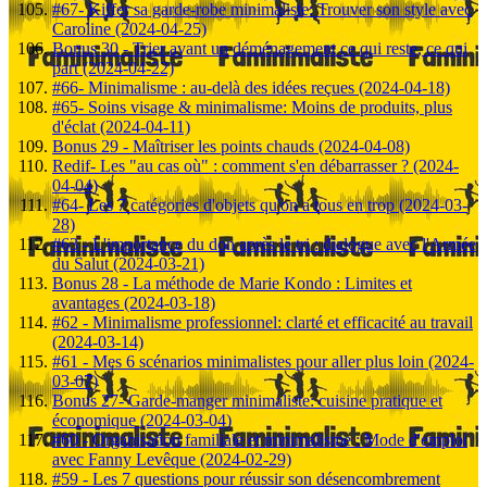
#67- Kiffer sa garde-robe minimaliste: Trouver son style avec
Caroline (2024-04-25)
Bonus 30 - Trier avant un déménagement ce qui reste, ce qui
part (2024-04-22)
#66- Minimalisme : au-delà des idées reçues (2024-04-18)
#65- Soins visage & minimalisme: Moins de produits, plus
d'éclat (2024-04-11)
Bonus 29 - Maîtriser les points chauds (2024-04-08)
Redif- Les "au cas où" : comment s'en débarrasser ? (2024-
04-04)
#64- Les 7 catégories d'objets qu'on a tous en trop (2024-03-
28)
#63 - L'importance du don après le tri : dialogue avec l'Armée
du Salut (2024-03-21)
Bonus 28 - La méthode de Marie Kondo : Limites et
avantages (2024-03-18)
#62 - Minimalisme professionnel: clarté et efficacité au travail
(2024-03-14)
#61 - Mes 6 scénarios minimalistes pour aller plus loin (2024-
03-07)
Bonus 27- Garde-manger minimaliste: cuisine pratique et
économique (2024-03-04)
#60 - Organisation familiale et minimalisme : Mode d'emploi
avec Fanny Levêque (2024-02-29)
#59 - Les 7 questions pour réussir son désencombrement