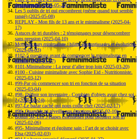
émotionnelle (2025-05-22)
Les 5 oublis de tri qui encombrent (même quand tout semble
rangé) (2025-05-08)
REPLAY - Mon fils de 13 ans et le minimalisme (2025-04-
17)
Astuces de tri durables : 2 témoignages pour désencombrer
sans pression (2025-04-10)
Mon parcours minimaliste : bilan, apprentissages et évolutions
(2025-04-03)
#102-5 questions avant de commencer le minimalisme en
famille (2025-03-27)
#101-Minimalisme : La peur d’aller trop loin (2025-03-20)
#100 - Cuisine minimaliste avec Sophie Eid - Nutritionniste.
(2025-03-12)
#99-Par où commencer son tri en fonction de sa situation
(2025-03-04)
#98- Définir son inventaire - Combien d'objets avoir chez soi
? (2025-02-24)
#97-Le bazar caché qui nous coûte cher (2025-02-17)
#96- Quand le tri réveille nos émotions (2025-02-10)
Bonus 56- Les 5 étapes essentielles pour préparer son tri
(2025-02-06)
#95- Minimalisme et égoïsme sain : l’art de se choisir avec
Elsa (2025-02-03)