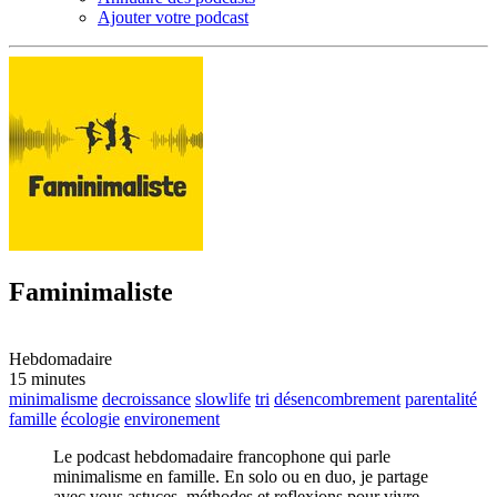
Ajouter votre podcast
Faminimaliste
Hebdomadaire
15 minutes
minimalisme
decroissance
slowlife
tri
désencombrement
parentalité
famille
écologie
environement
Le podcast hebdomadaire francophone qui parle
minimalisme en famille. En solo ou en duo, je partage
avec vous astuces, méthodes et reflexions pour vivre