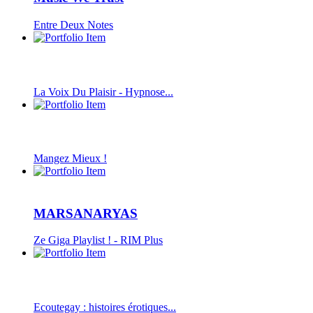
Entre Deux Notes
La Voix Du Plaisir - Hypnose...
Mangez Mieux !
MARSANARYAS
Ze Giga Playlist ! - RIM Plus
Ecoutegay : histoires érotiques...