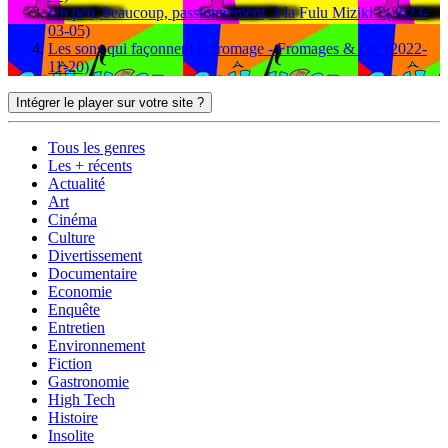
Un peu, beaucoup, passionnément, à la Fulu Miziki ! (2023-
03-05)
Les sons qui façonnent le fromage - Fromages & Cie (2022-
11-20)
Intégrer le player sur votre site ?
Tous les genres
Les + récents
Actualité
Art
Cinéma
Culture
Divertissement
Documentaire
Economie
Enquête
Entretien
Environnement
Fiction
Gastronomie
High Tech
Histoire
Insolite