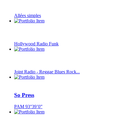
Allées simples
Hollywood Radio Funk
Joint Radio - Reggae Blues Rock...
So Press
PAM 93°39’0”