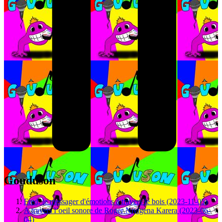
Gouduson
Fred, le messager d'émotions à travers le bois (2023-11-05)
A travers l’oeil sonore de Roger Niyigena Karera (2023-06-
04)