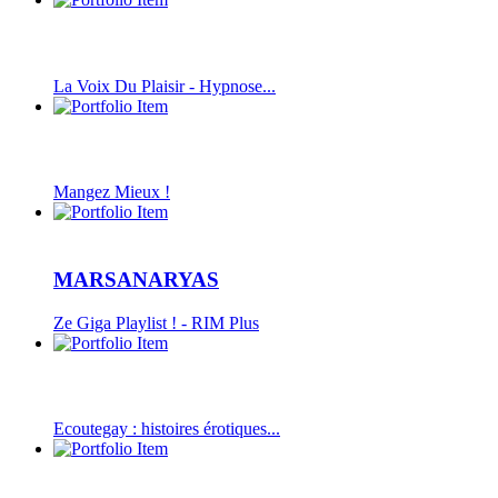
La Voix Du Plaisir - Hypnose...
Mangez Mieux !
MARSANARYAS
Ze Giga Playlist ! - RIM Plus
Ecoutegay : histoires érotiques...