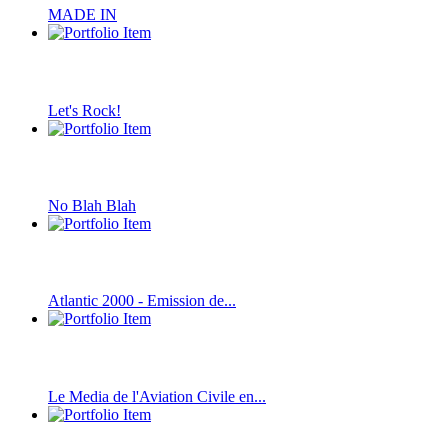
MADE IN
Let's Rock!
No Blah Blah
Atlantic 2000 - Emission de...
Le Media de l'Aviation Civile en...