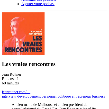
Ajouter votre podcast
Les vraies rencontres
Jean Rottner
Bimensuel
60 minutes
jeanrottner.com/
interview
développement
personnel
politique
entrepreneur
business
Ancien maire de Mulhouse et ancien président du
conseil régional du Grand Est, Jean Rottner, a lancé fin