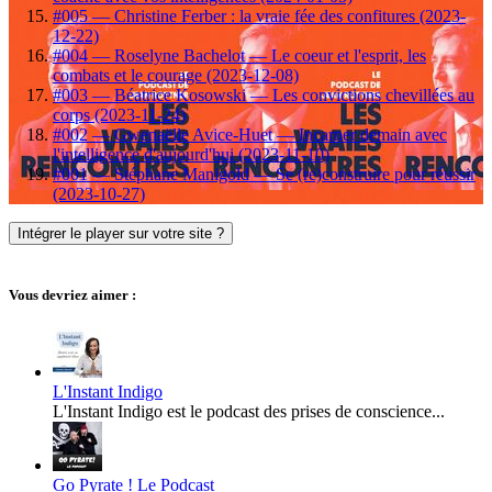
#005 — Christine Ferber : la vraie fée des confitures (2023-
12-22)
#004 — Roselyne Bachelot — Le coeur et l'esprit, les
combats et le courage (2023-12-08)
#003 — Béatrice Kosowski — Les convictions chevillées au
corps (2023-11-24)
#002 — Gwenaëlle Avice-Huet — Incarner demain avec
l'intelligence d'aujourd'hui (2023-11-10)
#001 — Stéphane Manigold — Se (re)construire pour réussir
(2023-10-27)
Intégrer le player sur votre site ?
Vous devriez aimer :
L'Instant Indigo
L'Instant Indigo est le podcast des prises de conscience...
Go Pyrate ! Le Podcast