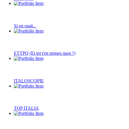
Si on osait...
ETTPQ (Et toi t'en penses quoi ?)
ITALOSCOPIE
TOP ITALIA