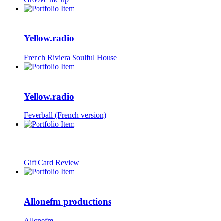
Yellow.radio
French Riviera Soulful House
Yellow.radio
Feverball (French version)
Gift Card Review
Allonefm productions
Allonefm