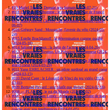
#19 Muriel Touaty : Demain sera humain (2024-07-21)
#018 Christian Prudhomme : le directeur du Tour de France
se livre (2024-06-21)
#017 Jean-François Clervoy : un astronaute inspirant (2024-
06-07)
#016 Grégory Sand : Moustache, l'avenir du vélo (2024-05-
24)
#015 Estelle Brachlianoff : la détermination comme qualité
(2024-05-10)
#014 Salomé Berlioux : la force de l'action (2024-04-26)
#013 - Dominique Restino. Un Président Entrepreneur (2024-
04-12)
#012 Christelle LORHO : Meilleure Ouvrière de France au
grand coeur (2024-03-29)
#011 Yann EHRLACHER : un pilote surdoué au grand coeur
(2024-03-15)
#010 David Cage : le Léonard de Vinci du jeu vidéo (2024-
03-01)
#009 Bertrand Piccard : unir plutôt que diviser (2024-02-16)
#008 — PLANTU : le roi du Monde (2024-02-02)
#007 — Gabriel Bran Lopez : l'éducation est l'affaire de tous
(2024-01-19)
#006 —Christophe Bourgois Costantini : l'homme qui vous
coache avec vos intelligences (2024-01-05)