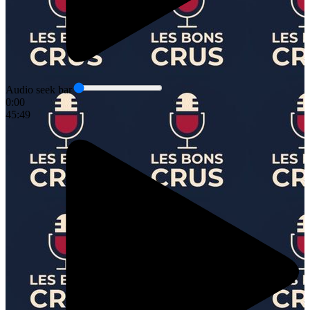
Audio seek bar
0:00
45:49