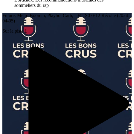
sommeliers du rap
Future, Metro Boomin, Playboi Carti, TH - S07E12 Récolte (2024-
04-05)
Sur la piste 1