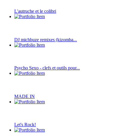
L'autruche et le colibri
DJ michbuze remixes (kizomba...
Psycho Sexo - clefs et outils pour...
MADE IN
Let's Rock!