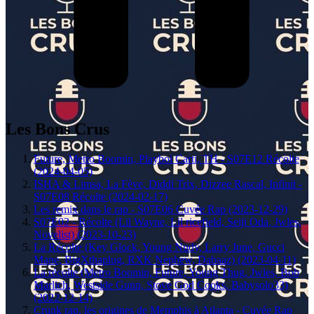
Les Bons Crus
Future, Metro Boomin, Playboi Carti, TH - S07E12 Récolte
(2024-04-05)
ISHA & Limsa, La Fève, Diddi Trix, Dizzee Rascal, Infinit -
S07E08 Récolte (2024-02-17)
Les remix dans le rap - S07E06 Cuvée Rap (2023-12-29)
S07E02 - Récolte (Lil Wayne, Lil ricefield, Seiji Oda, Jwles,
Novelist) (2023-10-23)
La Récolte (Key Glock, Young Nudy, Larry June, Gucci
Mane, BigXthaplug, RXK Nephew, Dabaaz) (2023-04-11)
La récolte (Metro Boomin, Future, Young Thug, Jwles, Bob
Marlich, Westside Gunn, Stove God Cooks, Babysolo33)
(2022-12-14)
Crunk rap, les origines de Memphis à Atlanta - Cuvée Rap