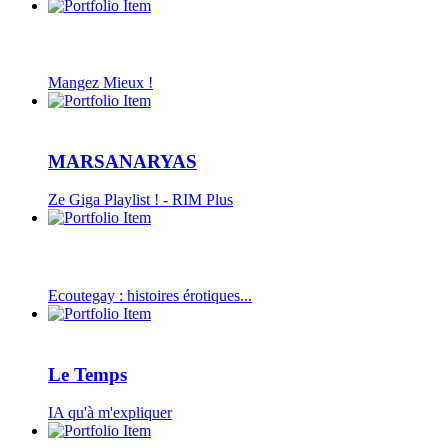
Mangez Mieux !
MARSANARYAS
Ze Giga Playlist ! - RIM Plus
Ecoutegay : histoires érotiques...
Le Temps
IA qu'à m'expliquer