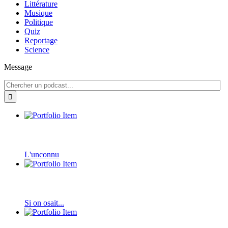
Littérature
Musique
Politique
Quiz
Reportage
Science
Message
L'unconnu
Si on osait...