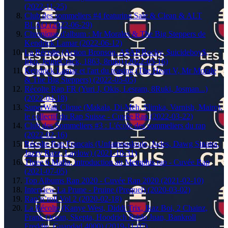
(2022-11-25)
Club des sommeliers #4 featuring Sale & Clean & ALT
BLAQ (2022-06-29)
Chronique d'album : Mr Morales & The Big Steppers de
Kendrick Lamar (2022-06-12)
La Récolte (Action Bronson, A$AP Rocky, $uicideboy$,
Irko, JeuneCrack, 1863, 8ruki) (2022-05-16)
Kendrick Lamar et l'art du teasing (The Heart V, Mr Morale
& The Big Steppers) (2022-05-05)
Récolte Rap FR (Yuri J, Okis, Lesram, 8Ruki, Josman...)
(2022-04-18)
SuperWak Clique (Makala, Di-Meh, Slimka, Varnish, Mairo),
le collectif du Rap Suisse - Cuvée Rap (2022-03-22)
Club des Sommeliers #3 : L'école des sommeliers du rap
(2022-02-16)
Récolte Rap Français (Unfamouslouie, Jwles, Dawg Sinatra,
Jazzy Bazz, Laylow) (2021-10-31)
Three 6 Mafia, introduction au Memphis rap - Cuvée Rap
(2021-07-05)
Top Albums Rap 2020 - Cuvée Rap 2020 (2021-02-10)
Interview La Prune - Pruine (Prequel) (2020-03-02)
Rap’n’roll Vol 2 (2020-02-18)
La Récolte (Kanye West, Diddi Trix, Ikaz Boi, 2 Chainz,
Frank Ocean, Skepta, Hoodrich Pablo Juan, Bankroll
Freddie, Guapdad 4000) (2019-11-07)