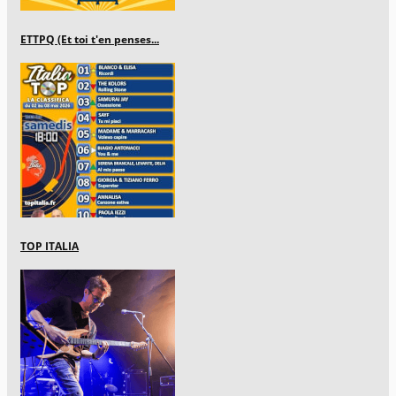
ETTPQ (Et toi t'en penses...
TOP ITALIA