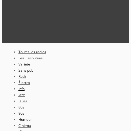
Toutes les radios
Les + écoutées
Variété
Sans pub
Rock
Électro
Info
Jazz
Blues
80s
90s
Humour
Cinéma