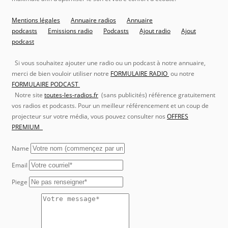
Mentions légales
Annuaire radios
Annuaire
podcasts
Emissions radio
Podcasts
Ajout radio
Ajout
podcast
Si vous souhaitez ajouter une radio ou un podcast à notre annuaire,
merci de bien vouloir utiliser notre
FORMULAIRE RADIO
ou notre
FORMULAIRE PODCAST
Notre site
toutes-les-radios.fr
(sans publicités) référence gratuitement
vos radios et podcasts. Pour un meilleur référencement et un coup de
projecteur sur votre média, vous pouvez consulter nos
OFFRES
PREMIUM
Name
Email
Piege