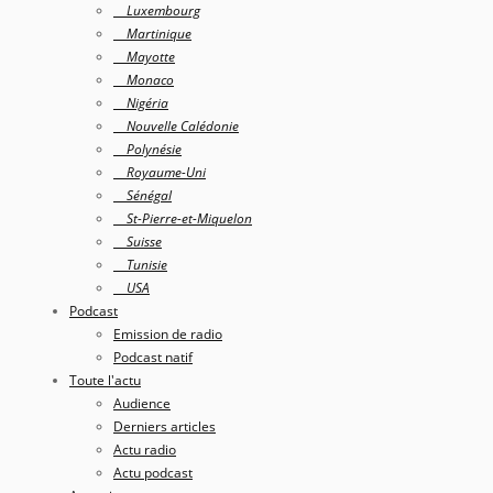
Luxembourg
Martinique
Mayotte
Monaco
Nigéria
Nouvelle Calédonie
Polynésie
Royaume-Uni
Sénégal
St-Pierre-et-Miquelon
Suisse
Tunisie
USA
Podcast
Emission de radio
Podcast natif
Toute l'actu
Audience
Derniers articles
Actu radio
Actu podcast