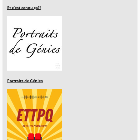
Et c'est connu ça?!
Portraits de Génies