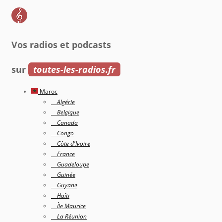
Vos radios et podcasts
sur
toutes-les-radios.fr
Maroc
Algérie
Belgique
Canada
Congo
Côte d'Ivoire
France
Guadeloupe
Guinée
Guyane
Haîti
Île Maurice
La Réunion