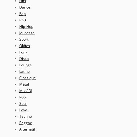
Hits
Dance
Rap
RnB
Hip-Hop
Jeunesse
Sport
Oldies
Funk
Disco
Lounge
Latino
Classique
Métal
Mix / DJ
Pop
Soul
Love
Techno
Reggae
Alternatif