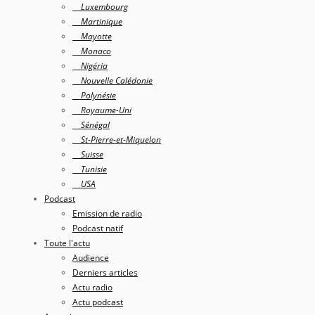
Luxembourg
Martinique
Mayotte
Monaco
Nigéria
Nouvelle Calédonie
Polynésie
Royaume-Uni
Sénégal
St-Pierre-et-Miquelon
Suisse
Tunisie
USA
Podcast
Emission de radio
Podcast natif
Toute l'actu
Audience
Derniers articles
Actu radio
Actu podcast