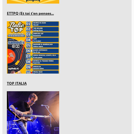
ETTPQ (Et toi t'en penses...
TOP ITALIA