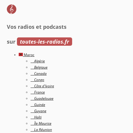
Vos radios et podcasts
sur
toutes-les-radios.fr
Maroc
Algérie
Belgique
Canada
Congo
Côte d'Ivoire
France
Guadeloupe
Guinée
Guyane
Haîti
Île Maurice
La Réunion