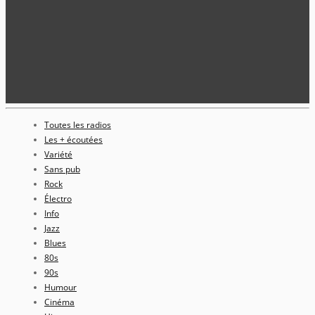
Toutes les radios
Les + écoutées
Variété
Sans pub
Rock
Électro
Info
Jazz
Blues
80s
90s
Humour
Cinéma