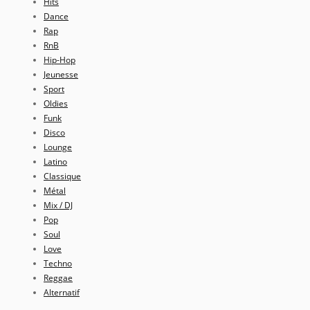
Hits
Dance
Rap
RnB
Hip-Hop
Jeunesse
Sport
Oldies
Funk
Disco
Lounge
Latino
Classique
Métal
Mix / DJ
Pop
Soul
Love
Techno
Reggae
Alternatif