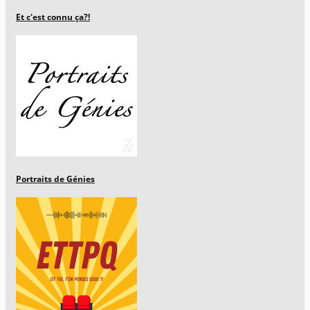
Et c'est connu ça?!
Portraits de Génies