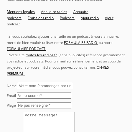
Mentions légales
Annuaire radios
Annuaire
podcasts
Emissions radio
Podcasts
Ajout radio
Ajout
podcast
Si vous souhaitez ajouter une radio ou un podcast à notre annuaire,
merci de bien vouloir utiliser notre
FORMULAIRE RADIO
ou notre
FORMULAIRE PODCAST
Notre site
toutes-les-radios.fr
(sans publicités) référence gratuitement
vos radios et podcasts. Pour un meilleur référencement et un coup de
projecteur sur votre média, vous pouvez consulter nos
OFFRES
PREMIUM
Name
Email
Piege