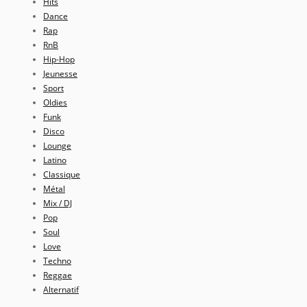
Hits
Dance
Rap
RnB
Hip-Hop
Jeunesse
Sport
Oldies
Funk
Disco
Lounge
Latino
Classique
Métal
Mix / DJ
Pop
Soul
Love
Techno
Reggae
Alternatif