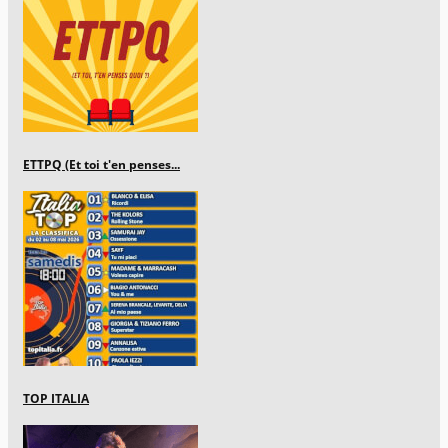
ETTPQ (Et toi t'en penses...
TOP ITALIA