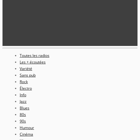
Toutes les radios
Les + écoutées
Variété
Sans pub
Rock
Électro
Info
Jazz
Blues
80s
90s
Humour
Cinéma