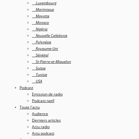
Luxembourg
Martinique
Mayotte
Monaco
Nigéria
Nouvelle Calédonie
Polynésie
Royaume-Uni
Sénégal
St-Pierre-et-Miquelon
Suisse
Tunisie
USA
Podcast
Emission de radio
Podcast natif
Toute l'actu
Audience
Derniers articles
Actu radio
Actu podcast