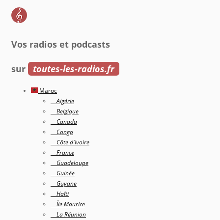
Vos radios et podcasts
sur
toutes-les-radios.fr
Maroc
Algérie
Belgique
Canada
Congo
Côte d'Ivoire
France
Guadeloupe
Guinée
Guyane
Haîti
Île Maurice
La Réunion