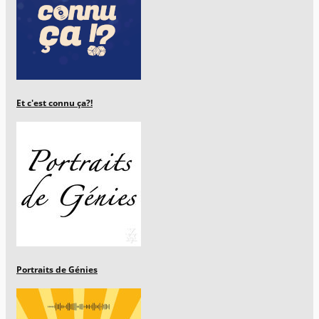
Et c'est connu ça?!
Portraits de Génies